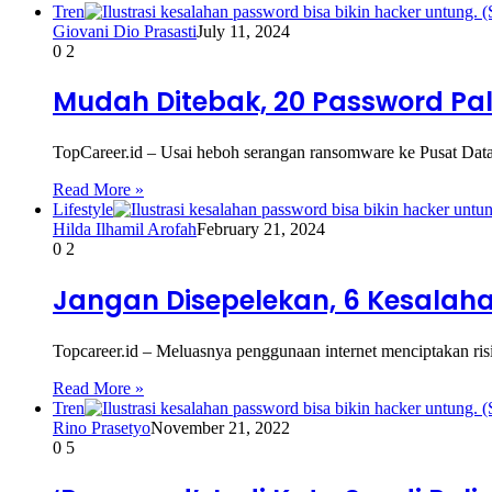
Tren
Giovani Dio Prasasti
July 11, 2024
0
2
Mudah Ditebak, 20 Password Pal
TopCareer.id – Usai heboh serangan ransomware ke Pusat Dat
Read More »
Lifestyle
Hilda Ilhamil Arofah
February 21, 2024
0
2
Jangan Disepelekan, 6 Kesalah
Topcareer.id – Meluasnya penggunaan internet menciptakan r
Read More »
Tren
Rino Prasetyo
November 21, 2022
0
5