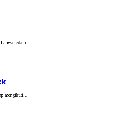
n bahwa terlalu…
ck
etap mengikuti…