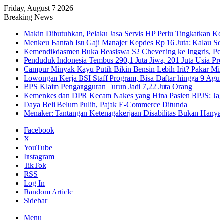
Friday, August 7 2026
Breaking News
Makin Dibutuhkan, Pelaku Jasa Servis HP Perlu Tingkatkan K
Menkeu Bantah Isu Gaji Manajer Kopdes Rp 16 Juta: Kalau Seg
Kemendikdasmen Buka Beasiswa S2 Chevening ke Inggris, Pe
Penduduk Indonesia Tembus 290,1 Juta Jiwa, 201 Juta Usia Pr
Campur Minyak Kayu Putih Bikin Bensin Lebih Irit? Pakar M
Lowongan Kerja BSI Staff Program, Bisa Daftar hingga 9 Agu
BPS Klaim Pengangguran Turun Jadi 7,22 Juta Orang
Kemenkes dan DPR Kecam Nakes yang Hina Pasien BPJS: Jaga
Daya Beli Belum Pulih, Pajak E-Commerce Ditunda
Menaker: Tantangan Ketenagakerjaan Disabilitas Bukan Hany
Facebook
X
YouTube
Instagram
TikTok
RSS
Log In
Random Article
Sidebar
Menu