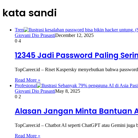
kata sandi
Tren
Giovani Dio Prasasti
December 12, 2025
0
4
12345 Jadi Password Paling Seri
TopCareer.id – Riset Kaspersky menyebutkan bahwa password 
Read More »
Profesional
Giovani Dio Prasasti
May 8, 2025
0
2
Alasan Jangan Minta Bantuan 
TopCareer.id – Chatbot AI seperti ChatGPT atau Gemini juga b
Read More »