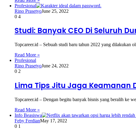
Read More »
Profesional
Rino Prasetyo
June 25, 2022
0
4
Studi: Banyak CEO Di Seluruh 
Topcareer.id – Sebuah studi baru tahun 2022 yang dilakukan 
Read More »
Profesional
Rino Prasetyo
June 24, 2022
0
2
Lima Tips Jitu Jaga Keamanan 
Topcareer.id – Dengan begitu banyak bisnis yang beralih ke w
Read More »
Info Beasiswa
Feby Ferdian
May 17, 2022
0
1