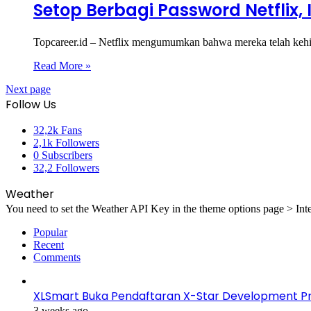
Setop Berbagi Password Netflix, 
Topcareer.id – Netflix mengumumkan bahwa mereka telah kehi
Read More »
Next page
Follow Us
32,2k
Fans
2,1k
Followers
0
Subscribers
32,2
Followers
Weather
You need to set the Weather API Key in the theme options page > Inte
Popular
Recent
Comments
XLSmart Buka Pendaftaran X-Star Development Pro
3 weeks ago