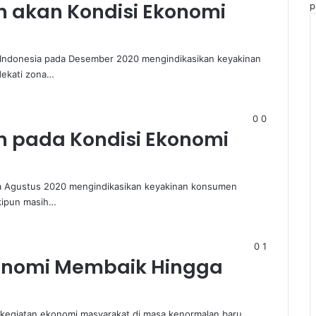
n akan Kondisi Ekonomi
p
k Indonesia pada Desember 2020 mengindikasikan keyakinan
ekati zona…
0
0
n pada Kondisi Ekonomi
da Agustus 2020 mengindikasikan keyakinan konsumen
kipun masih…
0
1
konomi Membaik Hingga
kegiatan ekonomi masyarakat di masa kenormalan baru,