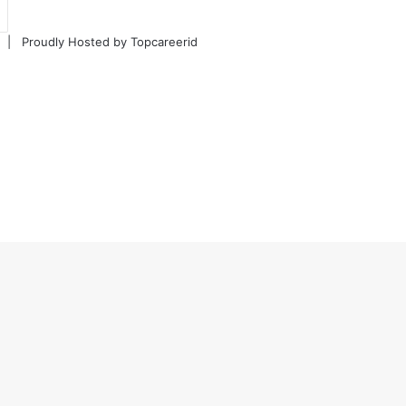
d |
Proudly Hosted by
Topcareerid