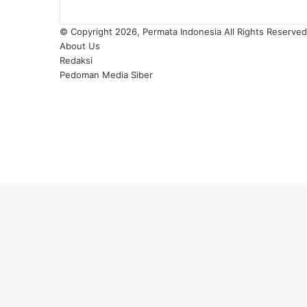
© Copyright 2026, Permata Indonesia All Rights Reserve
About Us
Redaksi
Pedoman Media Siber
Facebook
X
YouTube
Instagram
TikTok
RSS
Back
to
top
button