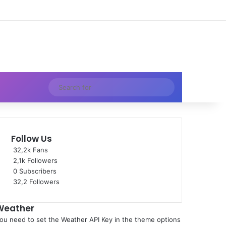
Facebook
X
YouTube
Instagram
TikTok
RSS
Log In
Random Article
Sidebar
Random Article
Switch skin
Search
for
Follow Us
32,2k
Fans
2,1k
Followers
0
Subscribers
32,2
Followers
Weather
ou need to set the Weather API Key in the theme options