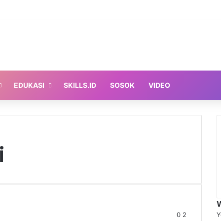
EDUKASI
SKILLS.ID
SOSOK
VIDEO
i
0
2
Y