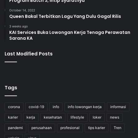
Program Batch 3, Intip Syaratnya
October 14, 2022
Queen Bakal Terbitkan Lagu Yang Dulu Gagal Rilis
3 weeks ago
KAI Services Buka Lowongan Kerja Tenaga Perawatan
Sarana KA
Last Modified Posts
Tags
corona
covid-19
info
info lowongan kerja
informasi
karier
kerja
kesehatan
lifestyle
loker
news
pandemi
perusahaan
profesional
tips karier
Tren