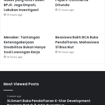
Nakes yang Hina Pasien
Pajak E-Commerce
BPJS: Jaga Empati,
Ditunda
Lakukan Investigasi!
12 hours ago
10 hours ago
Menaker: Tantangan
Beasiswa Bakti BCA Buka
Ketenagakerjaan
Pendaftaran, Mahasiswa
Disabilitas Bukan Hanya
S1 Bisa Ikut
Soal Lowongan Kerja
16 hours ago
14 hours ago
Most Viewed Posts
3 weeks ago
XLSmart Buka Pendaftaran X-Star Development