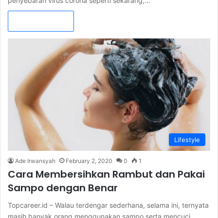
penyebaran virus corona seperti sekarang,…
Read More »
Lifestyle
Ade Irwansyah
February 2, 2020
0
1
Cara Membersihkan Rambut dan Pakai
Sampo dengan Benar
Topcareer.id – Walau terdengar sederhana, selama ini, ternyata
masih banyak orang menggunakan sampo serta mencuci