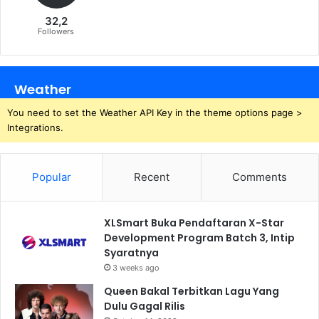
32,2
Followers
Weather
You need to set the Weather API Key in the theme options page >
Integrations.
Popular
Recent
Comments
XLSmart Buka Pendaftaran X-Star
Development Program Batch 3, Intip
Syaratnya
3 weeks ago
Queen Bakal Terbitkan Lagu Yang
Dulu Gagal Rilis