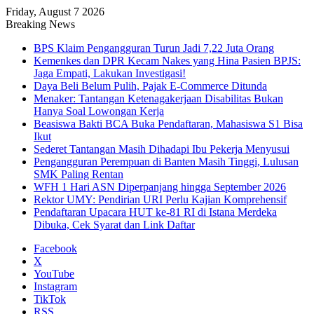
Friday, August 7 2026
Breaking News
BPS Klaim Pengangguran Turun Jadi 7,22 Juta Orang
Kemenkes dan DPR Kecam Nakes yang Hina Pasien BPJS:
Jaga Empati, Lakukan Investigasi!
Daya Beli Belum Pulih, Pajak E-Commerce Ditunda
Menaker: Tantangan Ketenagakerjaan Disabilitas Bukan
Hanya Soal Lowongan Kerja
Beasiswa Bakti BCA Buka Pendaftaran, Mahasiswa S1 Bisa
Ikut
Sederet Tantangan Masih Dihadapi Ibu Pekerja Menyusui
Pengangguran Perempuan di Banten Masih Tinggi, Lulusan
SMK Paling Rentan
WFH 1 Hari ASN Diperpanjang hingga September 2026
Rektor UMY: Pendirian URI Perlu Kajian Komprehensif
Pendaftaran Upacara HUT ke-81 RI di Istana Merdeka
Dibuka, Cek Syarat dan Link Daftar
Facebook
X
YouTube
Instagram
TikTok
RSS