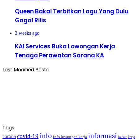
Queen Bakal Terbitkan Lagu Yang Dulu
Gagal Rilis
3 weeks ago
KAI Services Buka Lowongan Kerja
Tenaga Perawatan Sarana KA
Last Modified Posts
Tags
info
informasi
covid-19
corona
info lowongan kerja
kerja
karier