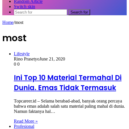
Random Article
Switch skin
Search for
Home
/
most
most
Lifestyle
Rino Prasetyo
June 21, 2020
0
0
Ini Top 10 Material Termahal Di
Dunia. Emas Tidak Termasuk
Topcareer.id – Selama berabad-abad, banyak orang percaya
bahwa emas adalah salah satu material paling mahal di dunia.
Namun faktanya hal…
Read More »
Profesional