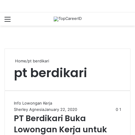
Menu
S
Home
/
pt berdikari
pt berdikari
Info Lowongan Kerja
Sherley Agnesia
January 22, 2020
0
1
PT Berdikari Buka
Lowongan Kerja untuk