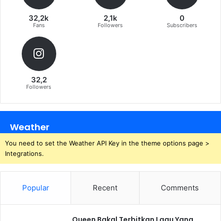
32,2k
2,1k
0
Fans
Followers
Subscribers
32,2
Followers
Weather
You need to set the Weather API Key in the theme options page >
Integrations.
Popular
Recent
Comments
Queen Bakal Terbitkan Lagu Yang