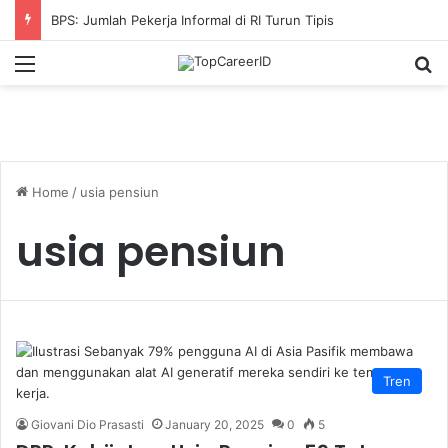
BPS: Jumlah Pekerja Informal di RI Turun Tipis
Menu
S
Home
/
usia pensiun
usia pensiun
Tren
Giovani Dio Prasasti
January 20, 2025
0
5