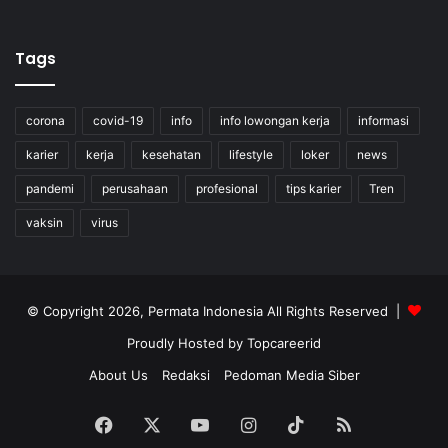
Tags
corona
covid-19
info
info lowongan kerja
informasi
karier
kerja
kesehatan
lifestyle
loker
news
pandemi
perusahaan
profesional
tips karier
Tren
vaksin
virus
© Copyright 2026, Permata Indonesia All Rights Reserved |
Proudly Hosted by
Topcareerid
About Us
Redaksi
Pedoman Media Siber
Facebook
X
YouTube
Instagram
TikTok
RSS