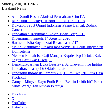
Sunday, August 9 2026
Breaking News
Arab Saudi Resmi Akuisisi Perusahaan Gim EA
BPS: Jumlah Pekerja Informal di RI Turun Tipis
Dukcapil Sebut Orang Indonesia Paling Banyak Zodiak
Cancer
Pendaftaran Rekrutmen Dosen Tidak Tetap ITB
Diperpanjang hingga 14 Agustus 2026
Haruskah Kita Sopan Saat Bicara sama AI?
Makin Dibutuhkan, Pelaku Jasa Servis HP Perlu Tingkatkan
Kompetensi
Menkeu Bantah Isu Gaji Manajer Kopdes Rp 16 Juta: Kalau
Segitu Pasti Gak Disetujui
Kemendikdasmen Buka Beasiswa S2 Chevening ke Inggris,
Pendaftaran sampai 6 Oktober 2026
Penduduk Indonesia Tembus 290,1 Juta Jiwa, 201 Juta Usia
Produktif
Campur Minyak Kayu Putih Bikin Bensin Lebih Irit? Pakar
Minta Warga Tak Mudah Percaya
Facebook
X
YouTube
Instagram