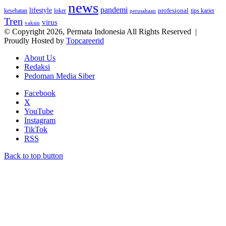
news
pandemi
lifestyle
kesehatan
loker
profesional
tips karier
perusahaan
Tren
virus
vaksin
© Copyright 2026, Permata Indonesia All Rights Reserved |
Proudly Hosted by
Topcareerid
About Us
Redaksi
Pedoman Media Siber
Facebook
X
YouTube
Instagram
TikTok
RSS
Back to top button