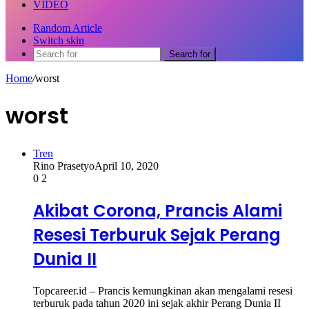
VIDEO
Random Article
Switch skin
Search for
Home
/
worst
worst
Tren
Rino Prasetyo
April 10, 2020
0
2
Akibat Corona, Prancis Alami
Resesi Terburuk Sejak Perang
Dunia II
Topcareer.id – Prancis kemungkinan akan mengalami resesi
terburuk pada tahun 2020 ini sejak akhir Perang Dunia II