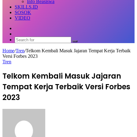
Info Beasiswa
SKILLS.ID
SOSOK
VIDEO
Random
Article
Switch
skin
Search
for
Home
/
Tren
/
Telkom Kembali Masuk Jajaran Tempat Kerja Terbaik
Versi Forbes 2023
Tren
Telkom Kembali Masuk Jajaran
Tempat Kerja Terbaik Versi Forbes
2023
Send
an
email