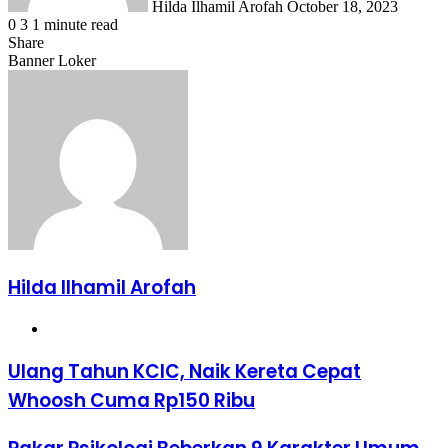
Hilda Ilhamil Arofah
October 18, 2023
0
3
1 minute read
Share
Facebook
X
LinkedIn
WhatsApp
Share
Banner Loker
via
Email
Hilda Ilhamil Arofah
Website
Ulang
Ulang Tahun KCIC, Naik Kereta Cepat
Tahun
Whoosh Cuma Rp150 Ribu
KCIC,
Naik
Kereta
Pakar