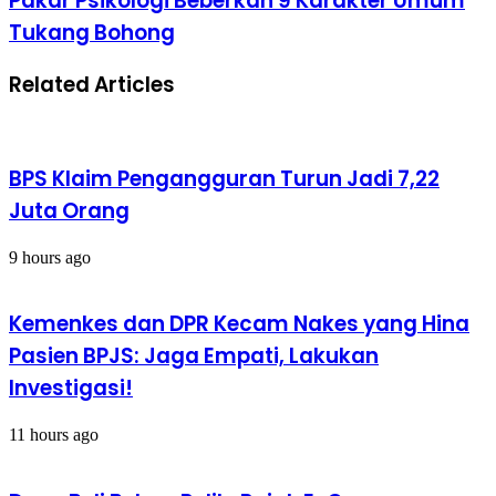
Pakar Psikologi Beberkan 9 Karakter Umum
Cepat
Psikologi
Tukang Bohong
Whoosh
Beberkan
Cuma
9
Rp150
Karakter
Related Articles
Ribu
Umum
Tukang
Bohong
BPS Klaim Pengangguran Turun Jadi 7,22
Juta Orang
9 hours ago
Kemenkes dan DPR Kecam Nakes yang Hina
Pasien BPJS: Jaga Empati, Lakukan
Investigasi!
11 hours ago