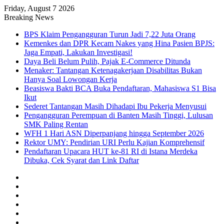
Friday, August 7 2026
Breaking News
BPS Klaim Pengangguran Turun Jadi 7,22 Juta Orang
Kemenkes dan DPR Kecam Nakes yang Hina Pasien BPJS:
Jaga Empati, Lakukan Investigasi!
Daya Beli Belum Pulih, Pajak E-Commerce Ditunda
Menaker: Tantangan Ketenagakerjaan Disabilitas Bukan
Hanya Soal Lowongan Kerja
Beasiswa Bakti BCA Buka Pendaftaran, Mahasiswa S1 Bisa
Ikut
Sederet Tantangan Masih Dihadapi Ibu Pekerja Menyusui
Pengangguran Perempuan di Banten Masih Tinggi, Lulusan
SMK Paling Rentan
WFH 1 Hari ASN Diperpanjang hingga September 2026
Rektor UMY: Pendirian URI Perlu Kajian Komprehensif
Pendaftaran Upacara HUT ke-81 RI di Istana Merdeka
Dibuka, Cek Syarat dan Link Daftar
Facebook
X
YouTube
Instagram
TikTok
RSS