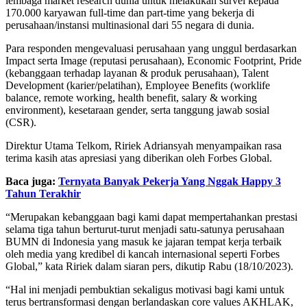
lembaga market research dunia untuk melakukan survei kepada
170.000 karyawan full-time dan part-time yang bekerja di
perusahaan/instansi multinasional dari 55 negara di dunia.
Para responden mengevaluasi perusahaan yang unggul berdasarkan
Impact serta Image (reputasi perusahaan), Economic Footprint, Pride
(kebanggaan terhadap layanan & produk perusahaan), Talent
Development (karier/pelatihan), Employee Benefits (worklife
balance, remote working, health benefit, salary & working
environment), kesetaraan gender, serta tanggung jawab sosial
(CSR).
Direktur Utama Telkom, Ririek Adriansyah menyampaikan rasa
terima kasih atas apresiasi yang diberikan oleh Forbes Global.
Baca juga:
Ternyata Banyak Pekerja Yang Nggak Happy 3
Tahun Terakhir
“Merupakan kebanggaan bagi kami dapat mempertahankan prestasi
selama tiga tahun berturut-turut menjadi satu-satunya perusahaan
BUMN di Indonesia yang masuk ke jajaran tempat kerja terbaik
oleh media yang kredibel di kancah internasional seperti Forbes
Global,” kata Ririek dalam siaran pers, dikutip Rabu (18/10/2023).
“Hal ini menjadi pembuktian sekaligus motivasi bagi kami untuk
terus bertransformasi dengan berlandaskan core values AKHLAK,