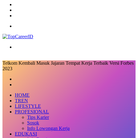
Log
In
Random
Article
Sidebar
Menu
Search
for
Telkom Kembali Masuk Jajaran Tempat Kerja Terbaik Versi Forbes
2023
Facebook
X
LinkedIn
Messenger
Messenger
Share
Previous
via
post
Next
Email
post
HOME
TREN
LIFESTYLE
PROFESIONAL
Tips Karier
Sosok
Info Lowongan Kerja
EDUKASI