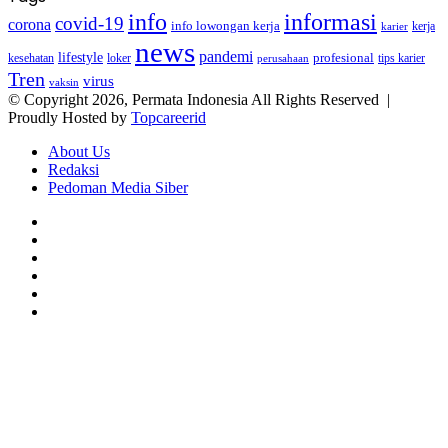
info
informasi
covid-19
corona
info lowongan kerja
kerja
karier
news
pandemi
lifestyle
kesehatan
loker
profesional
tips karier
perusahaan
Tren
virus
vaksin
© Copyright 2026, Permata Indonesia All Rights Reserved |
Proudly Hosted by
Topcareerid
About Us
Redaksi
Pedoman Media Siber
Facebook
X
YouTube
Instagram
TikTok
RSS
Facebook
X
LinkedIn
WhatsApp
Back
to
top
button