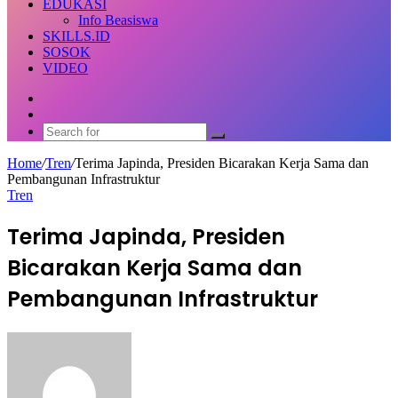
EDUKASI
Info Beasiswa
SKILLS.ID
SOSOK
VIDEO
Random
Article
Switch
skin
Search
for
Home
/
Tren
/
Terima Japinda, Presiden Bicarakan Kerja Sama dan
Pembangunan Infrastruktur
Tren
Terima Japinda, Presiden
Bicarakan Kerja Sama dan
Pembangunan Infrastruktur
Send
an
email