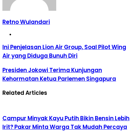
Retno Wulandari
Website
Ini
Ini Penjelasan Lion Air Group, Soal Pilot Wing
Penjelasan
Air yang Diduga Bunuh Diri
Lion
Air
Group,
Presiden
Presiden Jokowi Terima Kunjungan
Soal
Jokowi
Kehormatan Ketua Parlemen Singapura
Pilot
Terima
Wing
Kunjungan
Air
Kehormatan
Related Articles
yang
Ketua
Diduga
Parlemen
Bunuh
Singapura
Diri
Campur Minyak Kayu Putih Bikin Bensin Lebih
Irit? Pakar Minta Warga Tak Mudah Percaya