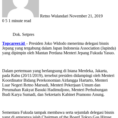
Retno Wulandari
November 21, 2019
0
5
1 minute read
Dok. Setpres
Topcareer.id
– Presiden Joko Widodo menerima delegasi bisnis
Jepang yang tergabung dalam Japan Indonesia Association (Japinda)
yang dipimpin oleh Mantan Perdana Menteri Jepang Fukuda Yasuo.
Dalam pertemuan yang berlangsung di Istana Merdeka, Jakarta,
pada Rabu (20/11/2019), tersebut presiden didampingi oleh Menteri
Koordinator Bidang Perekonomian Airlangga Hartarto, Menteri
Luar Negeri Retno Marsudi, Menteri Pekerjaan Umum dan
Perumahan Rakyat Basuki Hadimuljono, Menteri Perhubungan
Budi Karya Sumadi, dan Sekretaris Kabinet Pramono Anung.
Sementara Fukuda tampak membawa serta sejumlah delegasi bisnis
yang di antaranya ialah Chairman of the Board Tokyo Gas Hirose