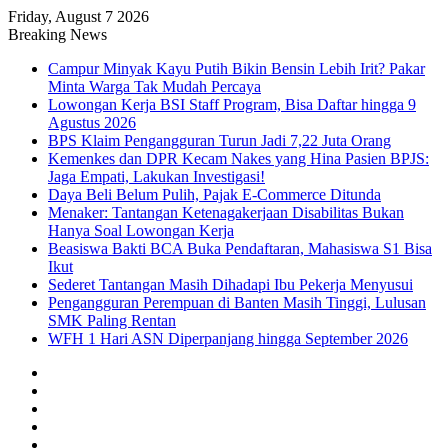
Friday, August 7 2026
Breaking News
Campur Minyak Kayu Putih Bikin Bensin Lebih Irit? Pakar
Minta Warga Tak Mudah Percaya
Lowongan Kerja BSI Staff Program, Bisa Daftar hingga 9
Agustus 2026
BPS Klaim Pengangguran Turun Jadi 7,22 Juta Orang
Kemenkes dan DPR Kecam Nakes yang Hina Pasien BPJS:
Jaga Empati, Lakukan Investigasi!
Daya Beli Belum Pulih, Pajak E-Commerce Ditunda
Menaker: Tantangan Ketenagakerjaan Disabilitas Bukan
Hanya Soal Lowongan Kerja
Beasiswa Bakti BCA Buka Pendaftaran, Mahasiswa S1 Bisa
Ikut
Sederet Tantangan Masih Dihadapi Ibu Pekerja Menyusui
Pengangguran Perempuan di Banten Masih Tinggi, Lulusan
SMK Paling Rentan
WFH 1 Hari ASN Diperpanjang hingga September 2026
Facebook
X
YouTube
Instagram
TikTok