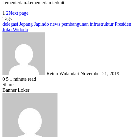
kementerian-kementerian terkait.
1
2
Next page
Tags
delegasi Jepang
Japindo
news
pembangunan infrastruktur
Presiden
Joko Widodo
Send
an
email
Retno Wulandari
November 21, 2019
0
5
1 minute read
Share
Facebook
X
LinkedIn
WhatsApp
Share
Banner Loker
via
Email