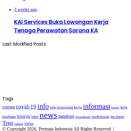
3 weeks ago
KAI Services Buka Lowongan Kerja
Tenaga Perawatan Sarana KA
Last Modified Posts
Tags
info
informasi
covid-19
corona
info lowongan kerja
kerja
karier
news
pandemi
lifestyle
kesehatan
loker
profesional
tips karier
perusahaan
Tren
virus
vaksin
© Copyright 2026, Permata Indonesia All Rights Reserved |