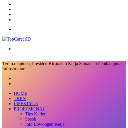
RSS
Log
In
Random
Article
Sidebar
Menu
Search
for
Terima Japinda, Presiden Bicarakan Kerja Sama dan Pembangunan
Infrastruktur
Facebook
X
LinkedIn
Messenger
Messenger
Share
Previous
via
post
Next
Email
post
HOME
TREN
LIFESTYLE
PROFESIONAL
Tips Karier
Sosok
Info Lowongan Kerja