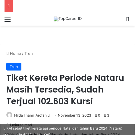
Menu
Se
Home
/
Tren
Tren
Tiket Kereta Periode Nataru
Masih Tersedia, Sudah
Terjual 102.603 Kursi
Send
Hilda Ilhamil Arofah
November 13, 2023
0
3
an
1 minute read
KAI sebut tiket kereta api periode Natal dan tahun Baru 2024 (Nataru)
email
sudah terjual 17%. (dok. KAI)