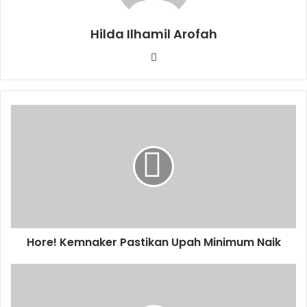
Hilda Ilhamil Arofah
Website
Hore!
Kemnaker
Pastikan
Upah
Minimum
Naik
Hore! Kemnaker Pastikan Upah Minimum Naik
BCA
Buka
Loker