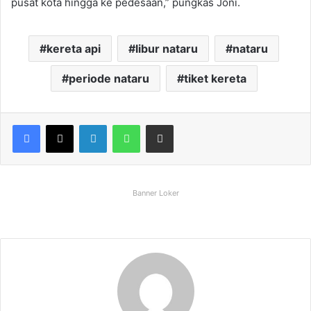
pusat kota hingga ke pedesaan,” pungkas Joni.
kereta api
libur nataru
nataru
periode nataru
tiket kereta
Facebook
X
LinkedIn
WhatsApp
Share via Email
Banner Loker