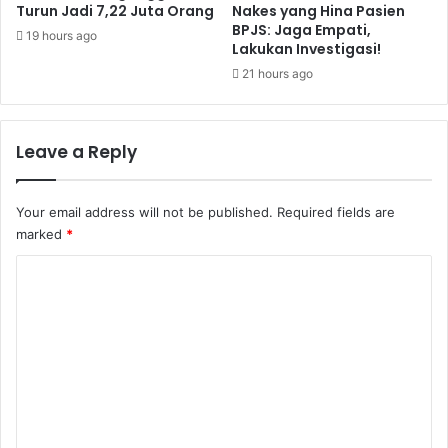
Turun Jadi 7,22 Juta Orang
Nakes yang Hina Pasien
BPJS: Jaga Empati,
19 hours ago
Lakukan Investigasi!
21 hours ago
Leave a Reply
Your email address will not be published.
Required fields are
marked
*
C
o
m
m
e
n