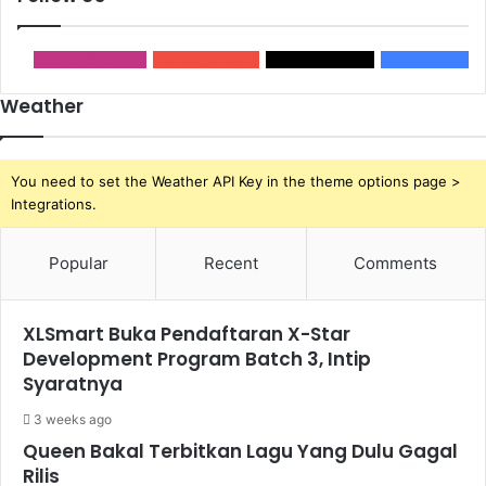
32,2
Followers
0
Subscribers
2,1k
Followers
32,2k
Fans
Weather
You need to set the Weather API Key in the theme options page >
Integrations.
Popular
Recent
Comments
XLSmart Buka Pendaftaran X-Star
Development Program Batch 3, Intip
Syaratnya
3 weeks ago
Queen Bakal Terbitkan Lagu Yang Dulu Gagal
Rilis