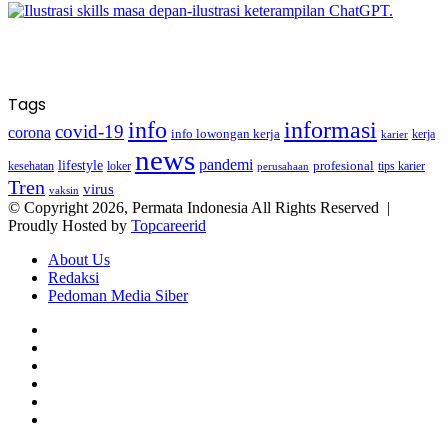
Tags
info
informasi
covid-19
corona
info lowongan kerja
kerja
karier
news
pandemi
lifestyle
kesehatan
loker
profesional
tips karier
perusahaan
Tren
virus
vaksin
© Copyright 2026, Permata Indonesia All Rights Reserved |
Proudly Hosted by
Topcareerid
About Us
Redaksi
Pedoman Media Siber
Facebook
X
YouTube
Instagram
TikTok
RSS