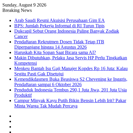
Sunday, August 9 2026
Breaking News
Arab Saudi Resmi Akuisisi Perusahaan Gim EA
BPS: Jumlah Pekerja Informal di RI Turun Tipis
Dukcapil Sebut Orang Indonesia Paling Banyak Zodiak
Cancer
Pendaftaran Rekrutmen Dosen Tidak Tetap ITB
Diperpanjang hingga 14 Agustus 2026
Haruskah Kita Sopan Saat Bicara sama AI?
Makin Dibutuhkan, Pelaku Jasa Servis HP Perlu Tingkatkan
Kompetensi
Menkeu Bantah Isu Gaji Manajer Kopdes Rp 16 Juta: Kalau
Segitu Pasti Gak Disetujui
Kemendikdasmen Buka Beasiswa S2 Chevening ke Inggris,
Pendaftaran sampai 6 Oktober 2026
Penduduk Indonesia Tembus 290,1 Juta Jiwa, 201 Juta Usia
Produktif
Campur Minyak Kayu Putih Bikin Bensin Lebih Irit? Pakar
Minta Warga Tak Mudah Percaya
Facebook
X
YouTube
Instagram