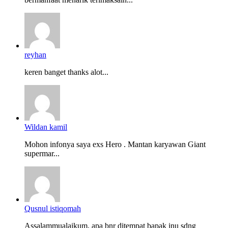
reyhan
keren banget thanks alot...
Wildan kamil
Mohon infonya saya exs Hero . Mantan karyawan Giant
supermar...
Qusnul istiqomah
Assalammualaikum, apa bnr ditempat bapak inu sdng