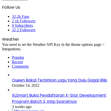
Follow Us
32,2k
Fans
2,1k
Followers
0
Subscribers
32,2
Followers
Weather
You need to set the Weather API Key in the theme options page >
Integrations.
Popular
Recent
Comments
Queen Bakal Terbitkan Lagu Yang Dulu Gagal Rilis
October 14, 2022
XLSmart Buka Pendaftaran X-Star Development
Program Batch 3, Intip Syaratnya
3 weeks ago