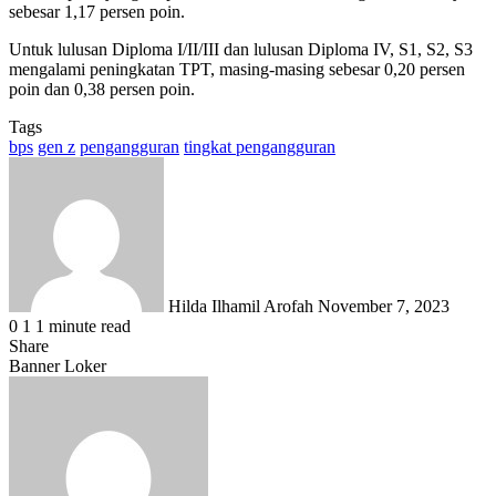
sebesar 1,17 persen poin.
Untuk lulusan Diploma I/II/III dan lulusan Diploma IV, S1, S2, S3
mengalami peningkatan TPT, masing-masing sebesar 0,20 persen
poin dan 0,38 persen poin.
Tags
bps
gen z
pengangguran
tingkat pengangguran
Send
an
email
Hilda Ilhamil Arofah
November 7, 2023
0
1
1 minute read
Share
Facebook
X
LinkedIn
WhatsApp
Share
Banner Loker
via
Email