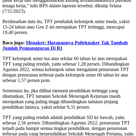
pasar kerja dan menggambarkan kurang termanfaatkannya pasokan
tenaga kerja,” tulis BPS dalam laporan tersebut, dikutip Selasa
(7/11/2023).
Berdasarkan data itu, TPT penduduk kelompok umur muda, yakni
15-24 tahun atau Gen Z ini merupakan TPT tertinggi, mencapai
19,40 persen.
Baca juga:
Menaker: Harapannya Polteknaker Tak Tambah
Jumlah Pengangguran Di RI
TPT kelompok umur tua atau sekitar 60 tahun ke atas merupakan
TPT yang paling rendah, yaitu sebesar 1,28 persen. Dibandingkan
Agustus 2022, semua kelompok umur mengalami penurunan TPT
dengan penurunan terbesar pada kelompok umur 60 tahun ke atas
sebesar 1,57 persen poin.
Sementara itu, jika dilihat menurut pendidikan tertinggi yang
ditamatkan, TPT tamatan Sekolah Menengah Kejuruan masih
merupakan yang paling tinggi dibandingkan tamatan jenjang
pendidikan lainnya, yakni sekitar 9,31 persen.
TPT yang paling rendah adalah pendidikan SD ke bawah, yaitu
sebesar 2,56 persen. Dibandingkan Agustus 2022, penurunan TPT
terjadi pada hampir semua tingkat pendidikan, dengan penurunan
terbesar pada yang berpendidikan Sekolah Menengah Pertama, yaitu