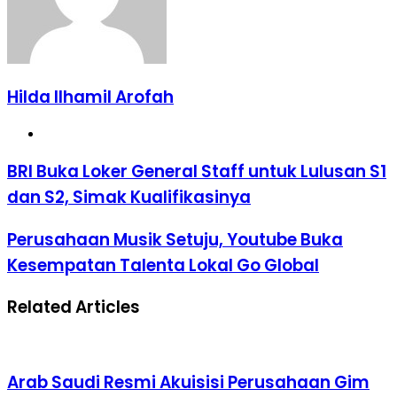
Hilda Ilhamil Arofah
Website
BRI
BRI Buka Loker General Staff untuk Lulusan S1
Buka
dan S2, Simak Kualifikasinya
Loker
General
Staff
Perusahaan
Perusahaan Musik Setuju, Youtube Buka
untuk
Musik
Kesempatan Talenta Lokal Go Global
Lulusan
Setuju,
S1
Youtube
dan
Buka
Related Articles
S2,
Kesempatan
Simak
Talenta
Kualifikasinya
Lokal
Go
Global
Arab Saudi Resmi Akuisisi Perusahaan Gim