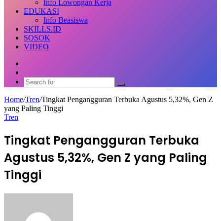
Info Lowongan Kerja
EDUKASI
Info Beasiswa
SKILLS.ID
SOSOK
VIDEO
Random
Article
Switch
skin
Search
for
Home
/
Tren
/
Tingkat Pengangguran Terbuka Agustus 5,32%, Gen Z
yang Paling Tinggi
Tren
Tingkat Pengangguran Terbuka
Agustus 5,32%, Gen Z yang Paling
Tinggi
Send
an
email