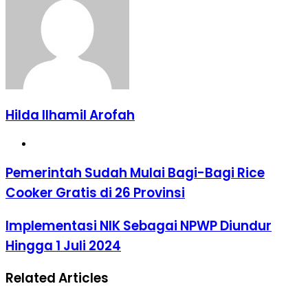
Hilda Ilhamil Arofah
Website
Pemerintah
Pemerintah Sudah Mulai Bagi-Bagi Rice
Sudah
Cooker Gratis di 26 Provinsi
Mulai
Bagi-
Bagi
Implementasi
Implementasi NIK Sebagai NPWP Diundur
Rice
NIK
Hingga 1 Juli 2024
Cooker
Sebagai
Gratis
NPWP
di
Diundur
Related Articles
26
Hingga
Provinsi
1
Juli