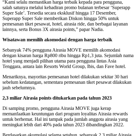
“Kami selalu memastikan harga terbaik kepada para pengguna,
salah satunya melalui kehadiran promo bulanan terbesar ‘Superapp
Super Sale’. Tersedia secara eksklusif hingga 17 Desember,
Superapp Super Sale memberikan Diskon hingga 50% untuk
pemesanan tiket pesawat, hotel, airasia ride, dan berbagai layanan
lainnya, serta Bonus 3X airasia points,” papar Nadia.
Wisatawan memilih akomodasi dengan harga terbaik
Sebanyak 74% pengguna Airasia MOVE memilih akomodasi
dengan kisaran harga Rp800 ribu hingga Rp1,3 juta. Sejumlah nama
hotel yang menjadi pilihan utama para pengguna lintas Asia
Tenggara, antara lain Resorts World Group, Ibis, dan Fave hotel.
Menariknya, mayoritas pemesanan hotel dilakukan sekitar 30 hari
sebelum kedatangan, sementara pemesanan tiket pesawat dilakukan
jauh sebelumnya.
2,3 miliar Airasia points ditukarkan pada tahun 2023
Di samping promo, pengguna Airasia MOVE juga kerap
memanfaatkan keuntungan dari program loyalitas Airasia rewards
untuk berhemat. Hal ini tampak pada jumlah anggota airasia yang
meningkat lebih dari 40% pada tahun 2023 dibandingkan 2022.
Berdasarkan akumulasi selama setahun, sebanyak 2,3 miliar Airasia