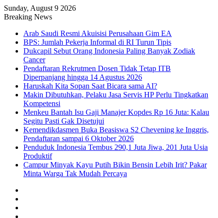
Sunday, August 9 2026
Breaking News
Arab Saudi Resmi Akuisisi Perusahaan Gim EA
BPS: Jumlah Pekerja Informal di RI Turun Tipis
Dukcapil Sebut Orang Indonesia Paling Banyak Zodiak
Cancer
Pendaftaran Rekrutmen Dosen Tidak Tetap ITB
Diperpanjang hingga 14 Agustus 2026
Haruskah Kita Sopan Saat Bicara sama AI?
Makin Dibutuhkan, Pelaku Jasa Servis HP Perlu Tingkatkan
Kompetensi
Menkeu Bantah Isu Gaji Manajer Kopdes Rp 16 Juta: Kalau
Segitu Pasti Gak Disetujui
Kemendikdasmen Buka Beasiswa S2 Chevening ke Inggris,
Pendaftaran sampai 6 Oktober 2026
Penduduk Indonesia Tembus 290,1 Juta Jiwa, 201 Juta Usia
Produktif
Campur Minyak Kayu Putih Bikin Bensin Lebih Irit? Pakar
Minta Warga Tak Mudah Percaya
Facebook
X
YouTube
Instagram