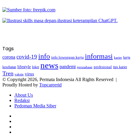
Tags
info
informasi
covid-19
corona
info lowongan kerja
kerja
karier
news
pandemi
lifestyle
kesehatan
loker
profesional
tips karier
perusahaan
Tren
virus
vaksin
© Copyright 2026, Permata Indonesia All Rights Reserved |
Proudly Hosted by
Topcareerid
About Us
Redaksi
Pedoman Media Siber
Facebook
X
YouTube
Instagram