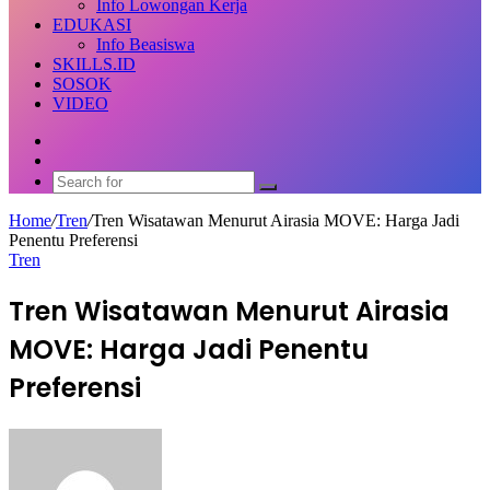
Info Lowongan Kerja
EDUKASI
Info Beasiswa
SKILLS.ID
SOSOK
VIDEO
Random
Article
Switch
skin
Search
for
Home
/
Tren
/
Tren Wisatawan Menurut Airasia MOVE: Harga Jadi
Penentu Preferensi
Tren
Tren Wisatawan Menurut Airasia
MOVE: Harga Jadi Penentu
Preferensi
Send
an
email