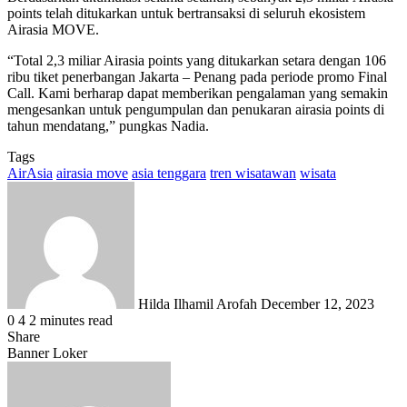
points telah ditukarkan untuk bertransaksi di seluruh ekosistem
Airasia MOVE.
“Total 2,3 miliar Airasia points yang ditukarkan setara dengan 106
ribu tiket penerbangan Jakarta – Penang pada periode promo Final
Call. Kami berharap dapat memberikan pengalaman yang semakin
mengesankan untuk pengumpulan dan penukaran airasia points di
tahun mendatang,” pungkas Nadia.
Tags
AirAsia
airasia move
asia tenggara
tren wisatawan
wisata
Send
an
email
Hilda Ilhamil Arofah
December 12, 2023
0
4
2 minutes read
Share
Facebook
X
LinkedIn
WhatsApp
Share
Banner Loker
via
Email