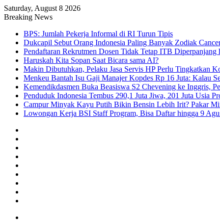
Saturday, August 8 2026
Breaking News
BPS: Jumlah Pekerja Informal di RI Turun Tipis
Dukcapil Sebut Orang Indonesia Paling Banyak Zodiak Cance
Pendaftaran Rekrutmen Dosen Tidak Tetap ITB Diperpanjang 
Haruskah Kita Sopan Saat Bicara sama AI?
Makin Dibutuhkan, Pelaku Jasa Servis HP Perlu Tingkatkan K
Menkeu Bantah Isu Gaji Manajer Kopdes Rp 16 Juta: Kalau Seg
Kemendikdasmen Buka Beasiswa S2 Chevening ke Inggris, Pe
Penduduk Indonesia Tembus 290,1 Juta Jiwa, 201 Juta Usia Pr
Campur Minyak Kayu Putih Bikin Bensin Lebih Irit? Pakar M
Lowongan Kerja BSI Staff Program, Bisa Daftar hingga 9 Agu
Facebook
X
YouTube
Instagram
TikTok
RSS
Log
In
Random
Article
Sidebar
Menu