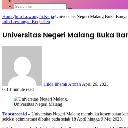
Article
Switch
skin
Search
for
Home
/
Info Lowongan Kerja
/
Universitas Negeri Malang Buka Bany
Info Lowongan Kerja
Tren
Universitas Negeri Malang Buka Ba
Send
an
email
Hilda Ilhamil Arofah
April 26, 2023
0
3
1 minute read
Facebook
X
LinkedIn
WhatsApp
Share
via
Universitas Negeri Malang.
Email
Topcareer.id
– Universitas Negeri Malang membuka kesempatan kerj
seleksi adiminstrasi dibuka pada sejak 18 April hingga 9 Mei 2023.