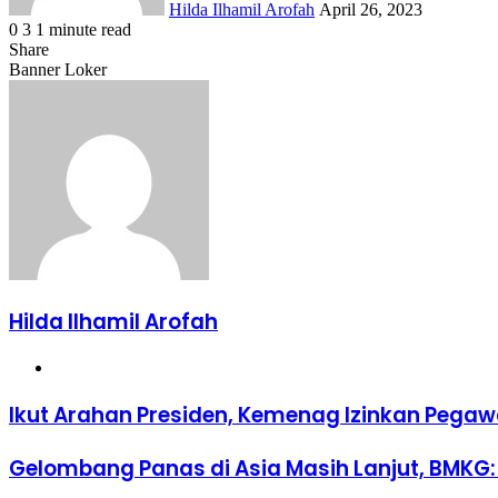
Hilda Ilhamil Arofah
April 26, 2023
0
3
1 minute read
Facebook
X
LinkedIn
WhatsApp
Share
Share
via
Facebook
X
LinkedIn
WhatsApp
Share
Banner Loker
Email
via
Email
Hilda Ilhamil Arofah
Website
Ikut
Ikut Arahan Presiden, Kemenag Izinkan Pega
Arahan
Presiden,
Gelombang
Gelombang Panas di Asia Masih Lanjut, BMKG: 
Kemenag
Panas
Izinkan