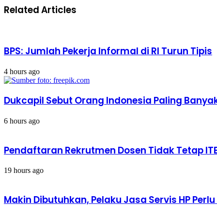
di
Pegawainya
Related Articles
Asia
Ajukan
Masih
Cuti
Lanjut,
Tahunan
BMKG:
Tidak
BPS: Jumlah Pekerja Informal di RI Turun Tipis
Terjadi
di
Indonesia
4 hours ago
Dukcapil Sebut Orang Indonesia Paling Banya
6 hours ago
Pendaftaran Rekrutmen Dosen Tidak Tetap ITB
19 hours ago
Makin Dibutuhkan, Pelaku Jasa Servis HP Perl