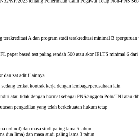
N32/KP/2023 tentang Penerimaan Calin Pegawai Tetap Non-PNS Sebag
 terakreditasi A dan program studi terakreditasi minimal B (perguruan 
L paper based test paling rendah 500 atau skor IELTS minimal 6 dari
dan zat aditif lainnya
 sedang terikat kontrak kerja dengan lembaga/perusahaan lain
sendiri atau tidak dengan hormat sebagai PNS/anggota Poln/TNI atau di
putusan pengadilan yang telah berkekuatan hukum tetap
ma nol nol) dan masa studi paling lama 5 tahun
ma dua Iima) dan masa studi paling lama 3 tahun