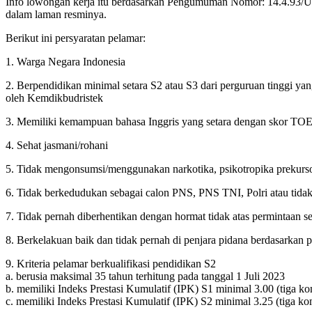
Info lowongan kerja itu berdasarkan Pengumuman Nomor: 14.4.93/U
dalam laman resminya.
Berikut ini persyaratan pelamar:
1. Warga Negara Indonesia
2. Berpendidikan minimal setara S2 atau S3 dari perguruan tinggi yang
oleh Kemdikbudristek
3. Memiliki kemampuan bahasa Inggris yang setara dengan skor TOEF
4. Sehat jasmani/rohani
5. Tidak mengonsumsi/menggunakan narkotika, psikotropika prekursor 
6. Tidak berkedudukan sebagai calon PNS, PNS TNI, Polri atau tidak
7. Tidak pernah diberhentikan dengan hormat tidak atas permintaan 
8. Berkelakuan baik dan tidak pernah di penjara pidana berdasarkan 
9. Kriteria pelamar berkualifikasi pendidikan S2
a. berusia maksimal 35 tahun terhitung pada tanggal 1 Juli 2023
b. memiliki Indeks Prestasi Kumulatif (IPK) S1 minimal 3.00 (tiga ko
c. memiliki Indeks Prestasi Kumulatif (IPK) S2 minimal 3.25 (tiga ko