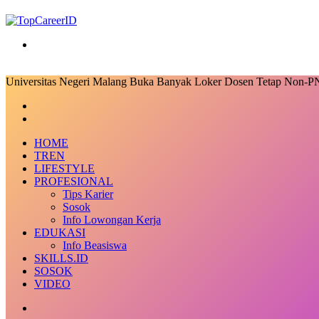
Search
for
Universitas Negeri Malang Buka Banyak Loker Dosen Tetap Non-P
Facebook
X
LinkedIn
Messenger
Messenger
Share
Previous
via
post
Next
Email
post
HOME
TREN
LIFESTYLE
PROFESIONAL
Tips Karier
Sosok
Info Lowongan Kerja
EDUKASI
Info Beasiswa
SKILLS.ID
SOSOK
VIDEO
Random