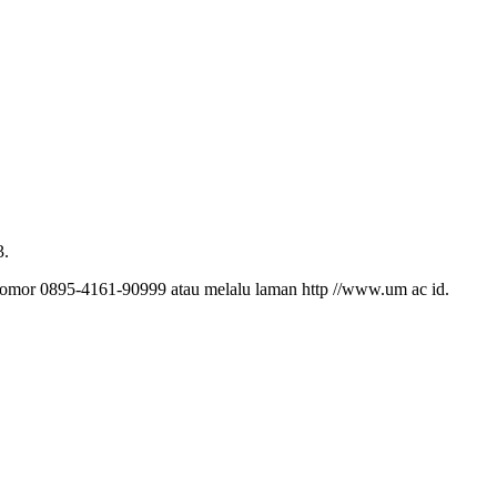
3.
nomor 0895-4161-90999 atau melalu laman http //www.um ac id.