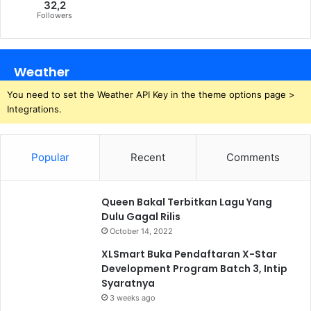
32,2
Followers
Weather
You need to set the Weather API Key in the theme options page >
Integrations.
Popular
Recent
Comments
Queen Bakal Terbitkan Lagu Yang
Dulu Gagal Rilis
October 14, 2022
XLSmart Buka Pendaftaran X-Star
Development Program Batch 3, Intip
Syaratnya
3 weeks ago