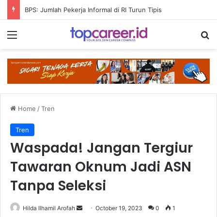
BPS: Jumlah Pekerja Informal di RI Turun Tipis
Menu
Se
Home
/
Tren
Tren
Waspada! Jangan Tergiur
Tawaran Oknum Jadi ASN
Tanpa Seleksi
Send
Hilda Ilhamil Arofah
October 19, 2023
0
1