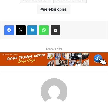
seleksi cpns
Facebook
X
LinkedIn
WhatsApp
Share via Email
Banner Loker