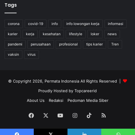
Tags
corona
covid-19
info
info lowongan kerja
informasi
karier
kerja
kesehatan
lifestyle
loker
news
pandemi
perusahaan
profesional
tips karier
Tren
vaksin
virus
© Copyright 2026, Permata Indonesia All Rights Reserved |
Proudly Hosted by
Topcareerid
About Us
Redaksi
Pedoman Media Siber
Facebook
X
YouTube
Instagram
TikTok
RSS