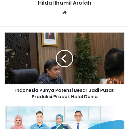
Hilda Ilhamil Arofah
Website
Indonesia
Punya
Potensi
Besar
Jadi
Pusat
Produksi
Produk
Halal
Indonesia Punya Potensi Besar Jadi Pusat
Dunia
Produksi Produk Halal Dunia
BCA
Syariah
Buka
Loker