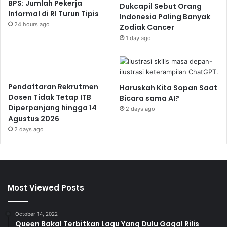
BPS: Jumlah Pekerja
Dukcapil Sebut Orang
Informal di RI Turun Tipis
Indonesia Paling Banyak
24 hours ago
Zodiak Cancer
1 day ago
Pendaftaran Rekrutmen
Haruskah Kita Sopan Saat
Dosen Tidak Tetap ITB
Bicara sama AI?
Diperpanjang hingga 14
2 days ago
Agustus 2026
2 days ago
Most Viewed Posts
October 14, 2022
Queen Bakal Terbitkan Lagu Yang Dulu Gagal Rilis