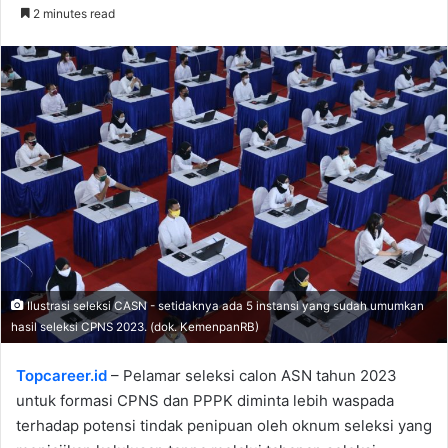
an
2 minutes read
email
Ilustrasi seleksi CASN - setidaknya ada 5 instansi yang sudah umumkan
hasil seleksi CPNS 2023. (dok. KemenpanRB)
Topcareer.id
– Pelamar seleksi calon ASN tahun 2023
untuk formasi CPNS dan PPPK diminta lebih waspada
terhadap potensi tindak penipuan oleh oknum seleksi yang