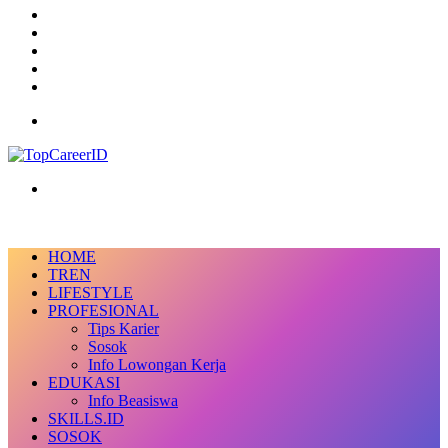
TikTok
RSS
Log
In
Random
Article
Sidebar
Menu
Search
for
HOME
TREN
LIFESTYLE
PROFESIONAL
Tips Karier
Sosok
Info Lowongan Kerja
EDUKASI
Info Beasiswa
SKILLS.ID
SOSOK