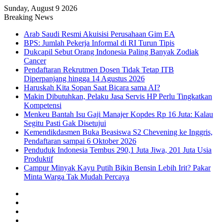
Sunday, August 9 2026
Breaking News
Arab Saudi Resmi Akuisisi Perusahaan Gim EA
BPS: Jumlah Pekerja Informal di RI Turun Tipis
Dukcapil Sebut Orang Indonesia Paling Banyak Zodiak
Cancer
Pendaftaran Rekrutmen Dosen Tidak Tetap ITB
Diperpanjang hingga 14 Agustus 2026
Haruskah Kita Sopan Saat Bicara sama AI?
Makin Dibutuhkan, Pelaku Jasa Servis HP Perlu Tingkatkan
Kompetensi
Menkeu Bantah Isu Gaji Manajer Kopdes Rp 16 Juta: Kalau
Segitu Pasti Gak Disetujui
Kemendikdasmen Buka Beasiswa S2 Chevening ke Inggris,
Pendaftaran sampai 6 Oktober 2026
Penduduk Indonesia Tembus 290,1 Juta Jiwa, 201 Juta Usia
Produktif
Campur Minyak Kayu Putih Bikin Bensin Lebih Irit? Pakar
Minta Warga Tak Mudah Percaya
Facebook
X
YouTube
Instagram