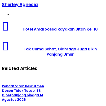
Sherley Agnesia
Website
Hotel
Amaroossa
Hotel Amaroossa Rayakan Ultah Ke-10
Rayakan
Ultah
Ke-
Tak
10
Cuma
Tak Cuma Sehat, Olahraga Juga Bikin
Sehat,
Panjang Umur
Olahraga
Juga
Bikin
Related Articles
Panjang
Umur
Pendaftaran Rekrutmen
Dosen Tidak Tetap ITB
Diperpanjang hingga 14
Agustus 2026