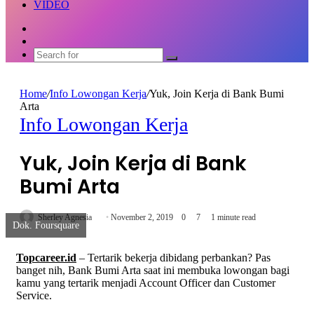
VIDEO
Random
Article
Switch
skin
Search
for
Home
/
Info Lowongan Kerja
/
Yuk, Join Kerja di Bank Bumi
Arta
Info Lowongan Kerja
Yuk, Join Kerja di Bank
Bumi Arta
Send
Sherley Agnesia
November 2, 2019
0
7
1 minute read
Dok. Foursquare
an
email
Topcareer.id
– Tertarik bekerja dibidang perbankan? Pas
banget nih, Bank Bumi Arta saat ini membuka lowongan bagi
kamu yang tertarik menjadi Account Officer dan Customer
Service.