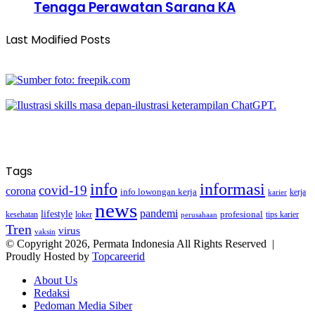
Tenaga Perawatan Sarana KA
Last Modified Posts
Tags
info
informasi
covid-19
corona
info lowongan kerja
kerja
karier
news
pandemi
lifestyle
kesehatan
loker
profesional
tips karier
perusahaan
Tren
virus
vaksin
© Copyright 2026, Permata Indonesia All Rights Reserved |
Proudly Hosted by
Topcareerid
About Us
Redaksi
Pedoman Media Siber