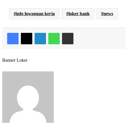
info lowongan kerja
loker bank
news
Facebook
X
LinkedIn
WhatsApp
Share via Email
Banner Loker