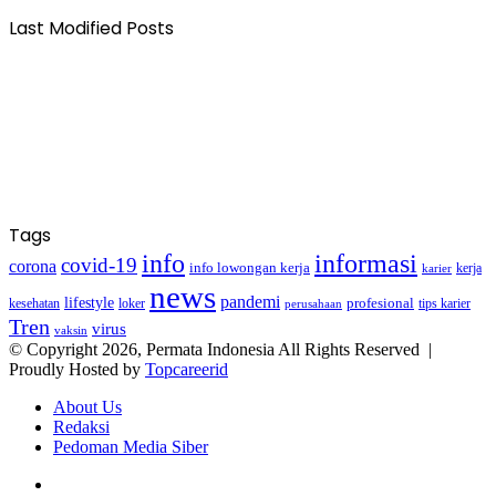
Last Modified Posts
Tags
info
informasi
covid-19
corona
info lowongan kerja
kerja
karier
news
pandemi
lifestyle
kesehatan
loker
profesional
tips karier
perusahaan
Tren
virus
vaksin
© Copyright 2026, Permata Indonesia All Rights Reserved |
Proudly Hosted by
Topcareerid
About Us
Redaksi
Pedoman Media Siber
Facebook