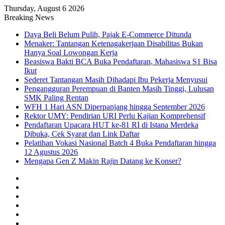
Thursday, August 6 2026
Breaking News
Daya Beli Belum Pulih, Pajak E-Commerce Ditunda
Menaker: Tantangan Ketenagakerjaan Disabilitas Bukan
Hanya Soal Lowongan Kerja
Beasiswa Bakti BCA Buka Pendaftaran, Mahasiswa S1 Bisa
Ikut
Sederet Tantangan Masih Dihadapi Ibu Pekerja Menyusui
Pengangguran Perempuan di Banten Masih Tinggi, Lulusan
SMK Paling Rentan
WFH 1 Hari ASN Diperpanjang hingga September 2026
Rektor UMY: Pendirian URI Perlu Kajian Komprehensif
Pendaftaran Upacara HUT ke-81 RI di Istana Merdeka
Dibuka, Cek Syarat dan Link Daftar
Pelatihan Vokasi Nasional Batch 4 Buka Pendaftaran hingga
12 Agustus 2026
Mengapa Gen Z Makin Rajin Datang ke Konser?
Facebook
X
YouTube
Instagram
TikTok
RSS