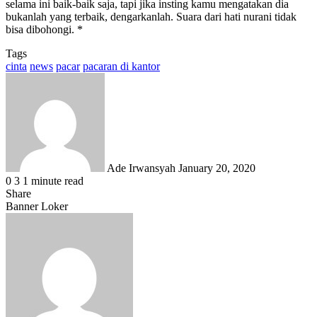
selama ini baik-baik saja, tapi jika insting kamu mengatakan dia
bukanlah yang terbaik, dengarkanlah. Suara dari hati nurani tidak
bisa dibohongi. *
Tags
cinta
news
pacar
pacaran di kantor
Send
an
email
Ade Irwansyah
January 20, 2020
0
3
1 minute read
Share
Facebook
X
LinkedIn
WhatsApp
Share
Banner Loker
via
Email