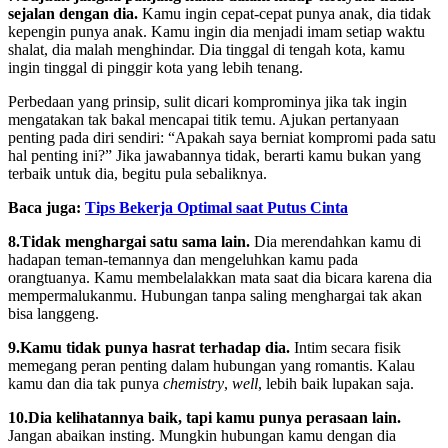
sejalan dengan dia.
Kamu ingin cepat-cepat punya anak, dia tidak
kepengin punya anak. Kamu ingin dia menjadi imam setiap waktu
shalat, dia malah menghindar. Dia tinggal di tengah kota, kamu
ingin tinggal di pinggir kota yang lebih tenang.
Perbedaan yang prinsip, sulit dicari komprominya jika tak ingin
mengatakan tak bakal mencapai titik temu. Ajukan pertanyaan
penting pada diri sendiri: “Apakah saya berniat kompromi pada satu
hal penting ini?” Jika jawabannya tidak, berarti kamu bukan yang
terbaik untuk dia, begitu pula sebaliknya.
Baca juga:
Tips Bekerja Optimal saat Putus Cinta
8.Tidak menghargai satu sama lain.
Dia merendahkan kamu di
hadapan teman-temannya dan mengeluhkan kamu pada
orangtuanya. Kamu membelalakkan mata saat dia bicara karena dia
mempermalukanmu. Hubungan tanpa saling menghargai tak akan
bisa langgeng.
9.Kamu tidak punya hasrat terhadap dia.
Intim secara fisik
memegang peran penting dalam hubungan yang romantis. Kalau
kamu dan dia tak punya
chemistry
,
well
, lebih baik lupakan saja.
10.Dia kelihatannya baik, tapi kamu punya perasaan lain.
Jangan abaikan insting. Mungkin hubungan kamu dengan dia