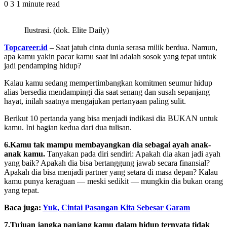
0
3
1 minute read
Ilustrasi. (dok. Elite Daily)
Topcareer.id
– Saat jatuh cinta dunia serasa milik berdua. Namun,
apa kamu yakin pacar kamu saat ini adalah sosok yang tepat untuk
jadi pendamping hidup?
Kalau kamu sedang mempertimbangkan komitmen seumur hidup
alias bersedia mendampingi dia saat senang dan susah sepanjang
hayat, inilah saatnya mengajukan pertanyaan paling sulit.
Berikut 10 pertanda yang bisa menjadi indikasi dia BUKAN untuk
kamu. Ini bagian kedua dari dua tulisan.
6.Kamu tak mampu membayangkan dia sebagai ayah anak-
anak kamu.
Tanyakan pada diri sendiri: Apakah dia akan jadi ayah
yang baik? Apakah dia bisa bertanggung jawab secara finansial?
Apakah dia bisa menjadi partner yang setara di masa depan? Kalau
kamu punya keraguan — meski sedikit — mungkin dia bukan orang
yang tepat.
Baca juga:
Yuk, Cintai Pasangan Kita Sebesar Garam
7.Tujuan jangka panjang kamu dalam hidup ternyata tidak