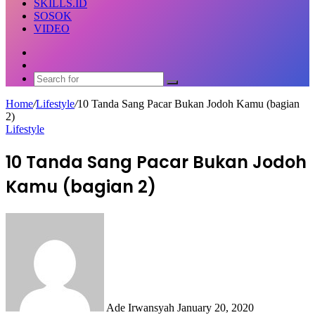
SKILLS.ID
SOSOK
VIDEO
Random
Article
Switch
skin
Search
for
Home
/
Lifestyle
/
10 Tanda Sang Pacar Bukan Jodoh Kamu (bagian
2)
Lifestyle
10 Tanda Sang Pacar Bukan Jodoh
Kamu (bagian 2)
Send
an
email
Ade Irwansyah
January 20, 2020