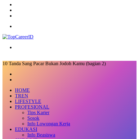
Log
In
Random
Article
Sidebar
Menu
Search
for
10 Tanda Sang Pacar Bukan Jodoh Kamu (bagian 2)
Facebook
X
LinkedIn
Messenger
Messenger
Share
Previous
via
post
Next
Email
post
HOME
TREN
LIFESTYLE
PROFESIONAL
Tips Karier
Sosok
Info Lowongan Kerja
EDUKASI
Info Beasiswa