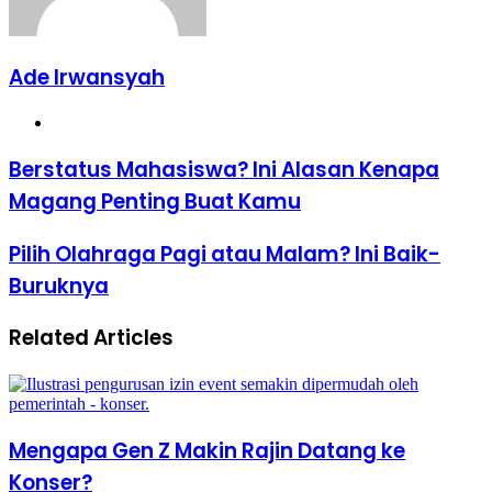
Ade Irwansyah
Website
Berstatus
Berstatus Mahasiswa? Ini Alasan Kenapa
Mahasiswa?
Magang Penting Buat Kamu
Ini
Alasan
Kenapa
Pilih
Pilih Olahraga Pagi atau Malam? Ini Baik-
Magang
Olahraga
Buruknya
Penting
Pagi
Buat
atau
Kamu
Malam?
Related Articles
Ini
Baik-
Buruknya
Mengapa Gen Z Makin Rajin Datang ke
Konser?