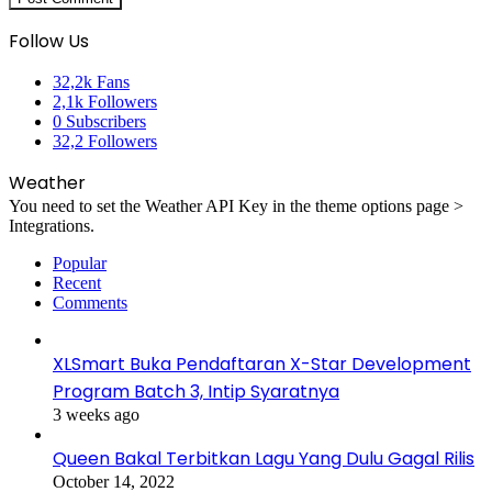
Follow Us
32,2k
Fans
2,1k
Followers
0
Subscribers
32,2
Followers
Weather
You need to set the Weather API Key in the theme options page >
Integrations.
Popular
Recent
Comments
XLSmart Buka Pendaftaran X-Star Development
Program Batch 3, Intip Syaratnya
3 weeks ago
Queen Bakal Terbitkan Lagu Yang Dulu Gagal Rilis
October 14, 2022