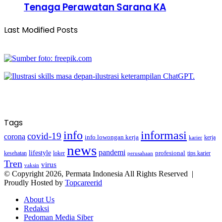
Tenaga Perawatan Sarana KA
Last Modified Posts
Tags
info
informasi
covid-19
corona
info lowongan kerja
kerja
karier
news
pandemi
lifestyle
kesehatan
loker
profesional
tips karier
perusahaan
Tren
virus
vaksin
© Copyright 2026, Permata Indonesia All Rights Reserved |
Proudly Hosted by
Topcareerid
About Us
Redaksi
Pedoman Media Siber