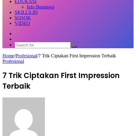
EDUKASI
Info Beasiswa
SKILLS.ID
SOSOK
VIDEO
Random
Article
Switch
skin
Search
for
Home
/
Profesional
/
7 Trik Ciptakan First Impression Terbaik
Profesional
7 Trik Ciptakan First Impression
Terbaik
Send
an
email