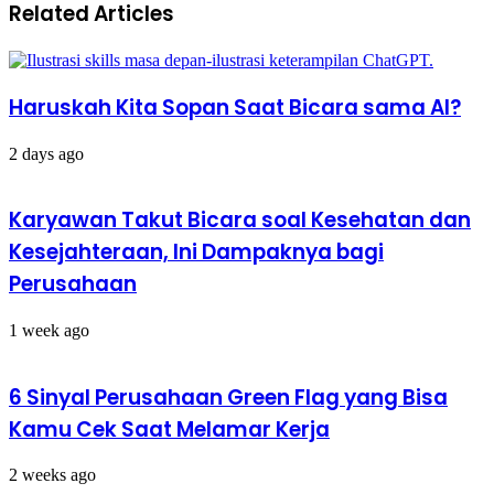
Menularkan
Diimbau
Related Articles
Virus
Berhati-
Korona
hati
Tanpa
Gejala
Sakit
Haruskah Kita Sopan Saat Bicara sama AI?
2 days ago
Karyawan Takut Bicara soal Kesehatan dan
Kesejahteraan, Ini Dampaknya bagi
Perusahaan
1 week ago
6 Sinyal Perusahaan Green Flag yang Bisa
Kamu Cek Saat Melamar Kerja
2 weeks ago