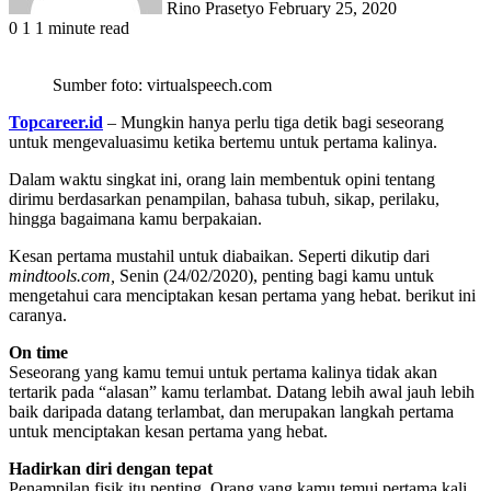
Rino Prasetyo
February 25, 2020
0
1
1 minute read
Sumber foto: virtualspeech.com
Topcareer.id
– Mungkin hanya perlu tiga detik bagi seseorang
untuk mengevaluasimu ketika bertemu untuk pertama kalinya.
Dalam waktu singkat ini, orang lain membentuk opini tentang
dirimu berdasarkan penampilan, bahasa tubuh, sikap, perilaku,
hingga bagaimana kamu berpakaian.
Kesan pertama mustahil untuk diabaikan. Seperti dikutip dari
mindtools.com,
Senin (24/02/2020), penting bagi kamu untuk
mengetahui cara menciptakan kesan pertama yang hebat. berikut ini
caranya.
On time
Seseorang yang kamu temui untuk pertama kalinya tidak akan
tertarik pada “alasan” kamu terlambat. Datang lebih awal jauh lebih
baik daripada datang terlambat, dan merupakan langkah pertama
untuk menciptakan kesan pertama yang hebat.
Hadirkan diri dengan tepat
Penampilan fisik itu penting. Orang yang kamu temui pertama kali