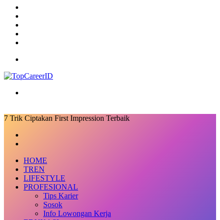
TikTok
RSS
Log
In
Random
Article
Sidebar
Menu
Search
for
7 Trik Ciptakan First Impression Terbaik
Facebook
X
LinkedIn
Messenger
Messenger
Share
Previous
via
post
Next
Email
post
HOME
TREN
LIFESTYLE
PROFESIONAL
Tips Karier
Sosok
Info Lowongan Kerja