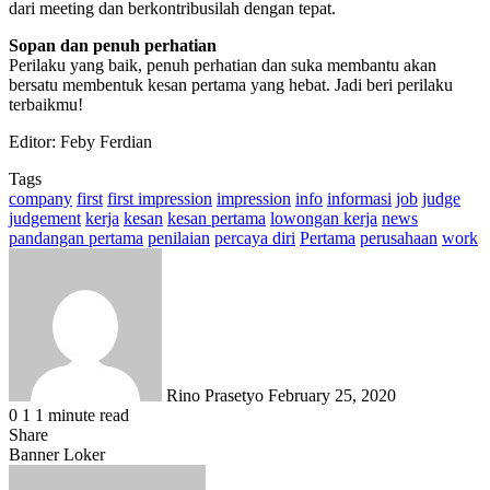
dari meeting dan berkontribusilah dengan tepat.
Sopan dan penuh perhatian
Perilaku yang baik, penuh perhatian dan suka membantu akan
bersatu membentuk kesan pertama yang hebat. Jadi beri perilaku
terbaikmu!
Editor: Feby Ferdian
Tags
company
first
first impression
impression
info
informasi
job
judge
judgement
kerja
kesan
kesan pertama
lowongan kerja
news
pandangan pertama
penilaian
percaya diri
Pertama
perusahaan
work
Send
an
email
Rino Prasetyo
February 25, 2020
0
1
1 minute read
Share
Facebook
X
LinkedIn
WhatsApp
Share
Banner Loker
via