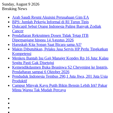
Sunday, August 9 2026
Breaking News
Arab Saudi Resmi Akuisisi Perusahaan Gim EA
BPS: Jumlah Pekerja Informal di RI Turun Tipis
Dukcapil Sebut Orang Indonesia Paling Banyak Zodiak
Cancer
Pendaftaran Rekrutmen Dosen Tidak Tetap ITB
Diperpanjang hingga 14 Agustus 2026
Haruskah Kita Sopan Saat Bicara sama AI?
Makin Dibutuhkan, Pelaku Jasa Servis HP Perlu Tingkatkan
Kompetensi
Menkeu Bantah Isu Gaji Manajer Kopdes Rp 16 Juta: Kalau
Segitu Pasti Gak Disetujui
Kemendikdasmen Buka Beasiswa S2 Chevening ke Inggris,
Pendaftaran sampai 6 Oktober 2026
Penduduk Indonesia Tembus 290,1 Juta Jiwa, 201 Juta Usia
Produktif
Campur Minyak Kayu Putih Bikin Bensin Lebih Irit? Pakar
Minta Warga Tak Mudah Percaya
Facebook
X
YouTube
Instagram