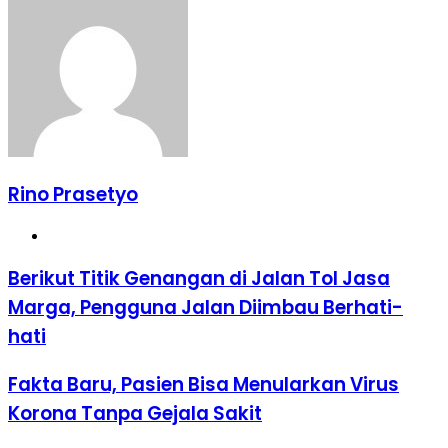
Email
Rino Prasetyo
Website
Berikut
Berikut Titik Genangan di Jalan Tol Jasa
Titik
Marga, Pengguna Jalan Diimbau Berhati-
Genangan
di
hati
Jalan
Tol
Fakta
Fakta Baru, Pasien Bisa Menularkan Virus
Jasa
Baru,
Marga,
Korona Tanpa Gejala Sakit
Pasien
Pengguna
Bisa
Jalan