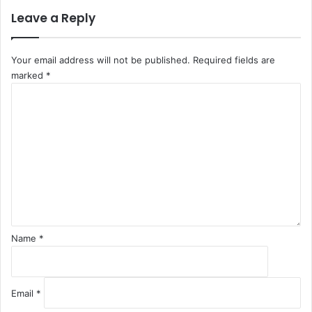
Leave a Reply
Your email address will not be published.
Required fields are
marked
*
C
o
m
m
e
n
t
*
Name
*
Email
*