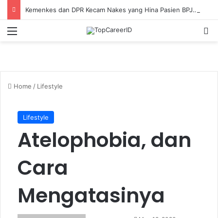
Kemenkes dan DPR Kecam Nakes yang Hina Pasien BPJS: Jaga Empati, Lakukan Investigasi!
Menu
Se
Home
/
Lifestyle
Lifestyle
Atelophobia, dan
Cara
Mengatasinya