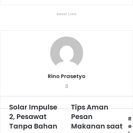
via
Email
Banner Loker
Rino Prasetyo
Website
Solar Impulse
Tips Aman
Solar
Tips
Impulse
Aman
2, Pesawat
Pesan
R
2,
Pesan
Pesawat
Tanpa Bahan
Makanan
Makanan saat
e
Tanpa
saat