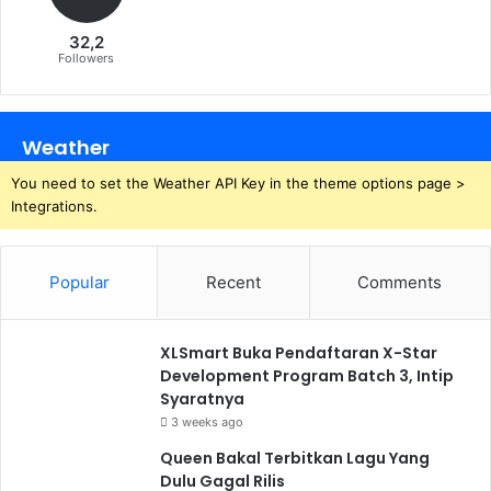
32,2
Followers
Weather
You need to set the Weather API Key in the theme options page >
Integrations.
Popular
Recent
Comments
XLSmart Buka Pendaftaran X-Star
Development Program Batch 3, Intip
Syaratnya
3 weeks ago
Queen Bakal Terbitkan Lagu Yang
Dulu Gagal Rilis