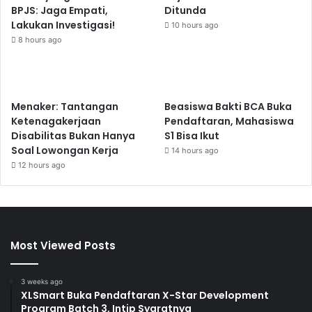
BPJS: Jaga Empati,
Ditunda
Lakukan Investigasi!
10 hours ago
8 hours ago
Menaker: Tantangan
Beasiswa Bakti BCA Buka
Ketenagakerjaan
Pendaftaran, Mahasiswa
Disabilitas Bukan Hanya
S1 Bisa Ikut
Soal Lowongan Kerja
14 hours ago
12 hours ago
Most Viewed Posts
3 weeks ago
XLSmart Buka Pendaftaran X-Star Development
Program Batch 3, Intip Syaratnya