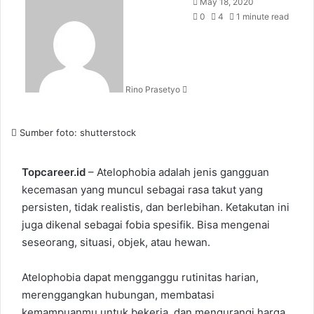
Send
May 18, 2020
an
0
4
1 minute read
email
Rino Prasetyo
Sumber foto: shutterstock
Topcareer.id
– Atelophobia adalah jenis gangguan
kecemasan yang muncul sebagai rasa takut yang
persisten, tidak realistis, dan berlebihan. Ketakutan ini
juga dikenal sebagai fobia spesifik. Bisa mengenai
seseorang, situasi, objek, atau hewan.
Atelophobia dapat mengganggu rutinitas harian,
merenggangkan hubungan, membatasi
kemampuanmu untuk bekerja, dan mengurangi harga