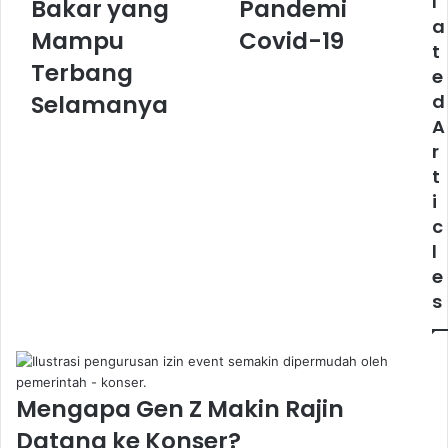
l
Bakar yang
Pandemi
Bahan
Pandemi
a
Bakar
Covid-
Mampu
Covid-19
t
yang
19
Terbang
e
Mampu
Terbang
Selamanya
d
Selamanya
A
r
t
i
c
l
e
s
Mengapa Gen Z Makin Rajin
Datang ke Konser?