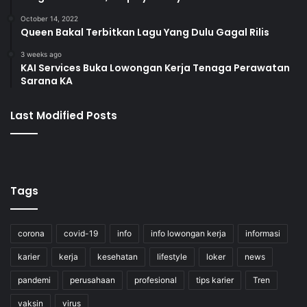
October 14, 2022
Queen Bakal Terbitkan Lagu Yang Dulu Gagal Rilis
3 weeks ago
KAI Services Buka Lowongan Kerja Tenaga Perawatan
Sarana KA
Last Modified Posts
Tags
corona
covid-19
info
info lowongan kerja
informasi
karier
kerja
kesehatan
lifestyle
loker
news
pandemi
perusahaan
profesional
tips karier
Tren
vaksin
virus