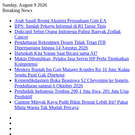
Sunday, August 9 2026
Breaking News
Arab Saudi Resmi Akuisisi Perusahaan Gim EA
BPS: Jumlah Pekerja Informal di RI Turun Tipis
Dukcapil Sebut Orang Indonesia Paling Banyak Zodiak
Cancer
Pendaftaran Rekrutmen Dosen Tidak Tetap ITB
Diperpanjang hingga 14 Agustus 2026
Haruskah Kita Sopan Saat Bicara sama AI?
Makin Dibutuhkan, Pelaku Jasa Servis HP Perlu Tingkatkan
Kompetensi
Menkeu Bantah Isu Gaji Manajer Kopdes Rp 16 Juta: Kalau
Segitu Pasti Gak Disetujui
Kemendikdasmen Buka Beasiswa S2 Chevening ke Inggris,
Pendaftaran sampai 6 Oktober 2026
Penduduk Indonesia Tembus 290,1 Juta Jiwa, 201 Juta Usia
Produktif
Campur Minyak Kayu Putih Bikin Bensin Lebih Irit? Pakar
Minta Warga Tak Mudah Percaya
Facebook
X
YouTube
Instagram