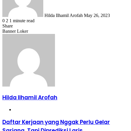
Hilda Ilhamil Arofah
May 26, 2023
0
2
1 minute read
Share
Facebook
X
LinkedIn
WhatsApp
Share
Banner Loker
via
Email
Hilda Ilhamil Arofah
Website
Daftar
Daftar Kerjaan yang Nggak Perlu Gelar
Kerjaan
Sarjana, Tapi Diprediksi Laris
yang