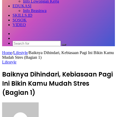
Info Lowongan Kerja
EDUKASI
Info Beasiswa
SKILLS.ID
SOSOK
VIDEO
Random
Article
Switch
skin
Search
for
Home
/
Lifestyle
/
Baiknya Dihindari, Kebiasaan Pagi Ini Bikin Kamu
Mudah Stres (Bagian 1)
Lifestyle
Baiknya Dihindari, Kebiasaan Pagi
Ini Bikin Kamu Mudah Stres
(Bagian 1)
Send
an
email