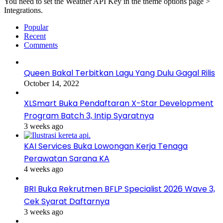
You need to set the Weather API Key in the theme options page >
Integrations.
Popular
Recent
Comments
Queen Bakal Terbitkan Lagu Yang Dulu Gagal Rilis
October 14, 2022
XLSmart Buka Pendaftaran X-Star Development
Program Batch 3, Intip Syaratnya
3 weeks ago
KAI Services Buka Lowongan Kerja Tenaga
Perawatan Sarana KA
4 weeks ago
BRI Buka Rekrutmen BFLP Specialist 2026 Wave 3,
Cek Syarat Daftarnya
3 weeks ago