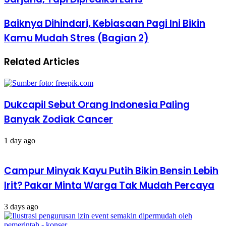
Nggak
Perlu
Baiknya
Baiknya Dihindari, Kebiasaan Pagi Ini Bikin
Gelar
Dihindari,
Kamu Mudah Stres (Bagian 2)
Sarjana,
Kebiasaan
Tapi
Pagi
Diprediksi
Ini
Related Articles
Laris
Bikin
Kamu
Mudah
Stres
(Bagian
Dukcapil Sebut Orang Indonesia Paling
2)
Banyak Zodiak Cancer
1 day ago
Campur Minyak Kayu Putih Bikin Bensin Lebih
Irit? Pakar Minta Warga Tak Mudah Percaya
3 days ago