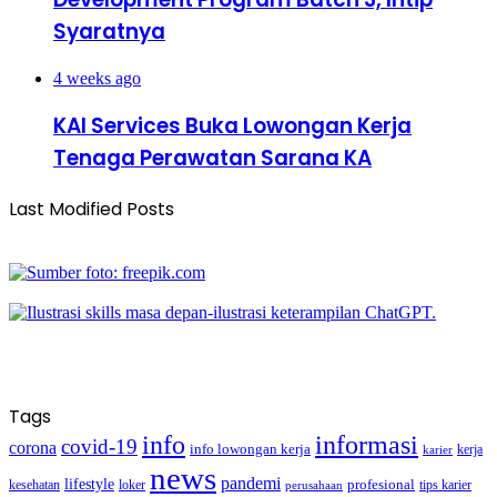
Syaratnya
4 weeks ago
KAI Services Buka Lowongan Kerja
Tenaga Perawatan Sarana KA
Last Modified Posts
Tags
info
informasi
covid-19
corona
info lowongan kerja
kerja
karier
news
pandemi
lifestyle
kesehatan
loker
profesional
tips karier
perusahaan