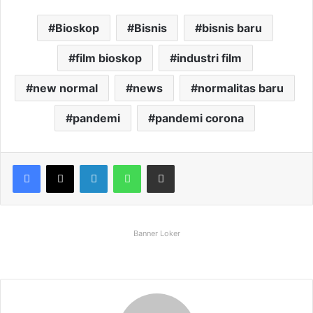
Bioskop
Bisnis
bisnis baru
film bioskop
industri film
new normal
news
normalitas baru
pandemi
pandemi corona
Facebook
X
LinkedIn
WhatsApp
Share via Email
Banner Loker