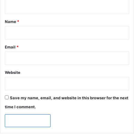
n
t
*
Name
*
Email
*
Website
Save my name, email, and website in this browser for the next
time I comment.