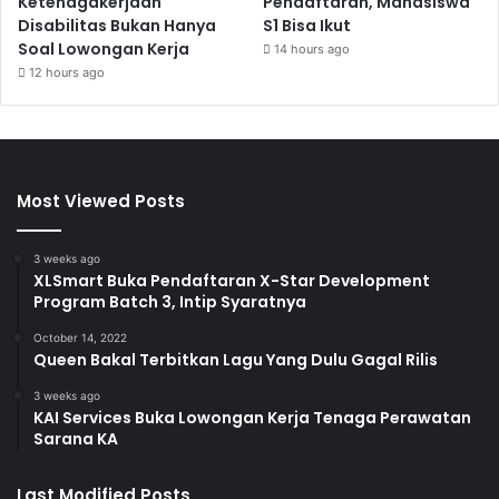
Ketenagakerjaan
Pendaftaran, Mahasiswa
Disabilitas Bukan Hanya
S1 Bisa Ikut
Soal Lowongan Kerja
14 hours ago
12 hours ago
Most Viewed Posts
3 weeks ago
XLSmart Buka Pendaftaran X-Star Development
Program Batch 3, Intip Syaratnya
October 14, 2022
Queen Bakal Terbitkan Lagu Yang Dulu Gagal Rilis
3 weeks ago
KAI Services Buka Lowongan Kerja Tenaga Perawatan
Sarana KA
Last Modified Posts