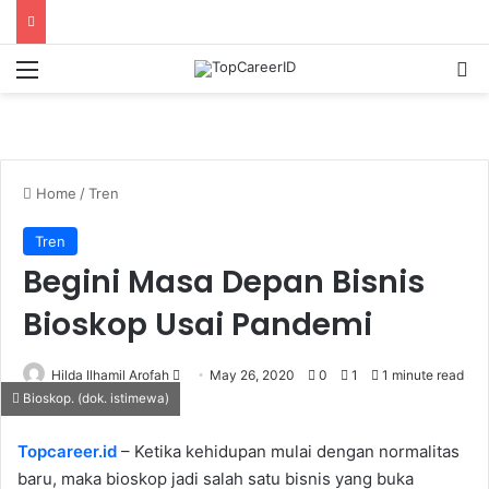
Menu
Se
Home
/
Tren
Tren
Begini Masa Depan Bisnis
Bioskop Usai Pandemi
Send
Hilda Ilhamil Arofah
May 26, 2020
0
1
1 minute read
Bioskop. (dok. istimewa)
an
email
Topcareer.id
– Ketika kehidupan mulai dengan normalitas
baru, maka bioskop jadi salah satu bisnis yang buka