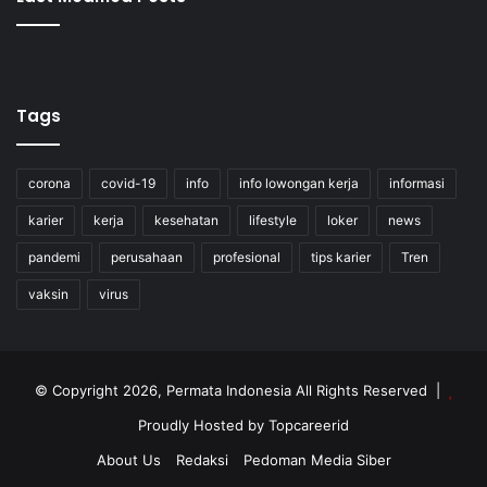
Tags
corona
covid-19
info
info lowongan kerja
informasi
karier
kerja
kesehatan
lifestyle
loker
news
pandemi
perusahaan
profesional
tips karier
Tren
vaksin
virus
© Copyright 2026, Permata Indonesia All Rights Reserved |
Proudly Hosted by
Topcareerid
About Us
Redaksi
Pedoman Media Siber