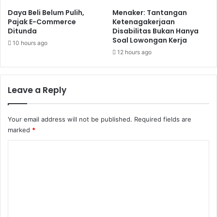
Daya Beli Belum Pulih,
Menaker: Tantangan
Pajak E-Commerce
Ketenagakerjaan
Ditunda
Disabilitas Bukan Hanya
Soal Lowongan Kerja
10 hours ago
12 hours ago
Leave a Reply
Your email address will not be published.
Required fields are
marked
*
C
o
m
m
e