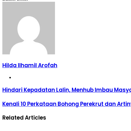
Email
via
Email
Hilda Ilhamil Arofah
Website
Hindari
Hindari Kepadatan Lalin, Menhub Imbau Masyar
Kepadatan
Lalin,
Kenali
Kenali 10 Perkataan Bohong Perekrut dan Artin
Menhub
10
Imbau
Perkataan
Masyarakat
Related Articles
Bohong
Mudik
Perekrut
Mulai
dan
Hari