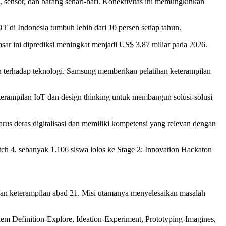
 sensor, dan barang sehari-hari. Konektivitas ini memungkinkan
 di Indonesia tumbuh lebih dari 10 persen setiap tahun.
sar ini diprediksi meningkat menjadi US$ 3,87 miliar pada 2026.
n terhadap teknologi. Samsung memberikan pelatihan keterampilan
terampilan IoT dan design thinking untuk membangun solusi-solusi
rus deras digitalisasi dan memiliki kompetensi yang relevan dengan
h 4, sebanyak 1.106 siswa lolos ke Stage 2: Innovation Hackaton
gian keterampilan abad 21. Misi utamanya menyelesaikan masalah
em Definition-Explore, Ideation-Experiment, Prototyping-Imagines,