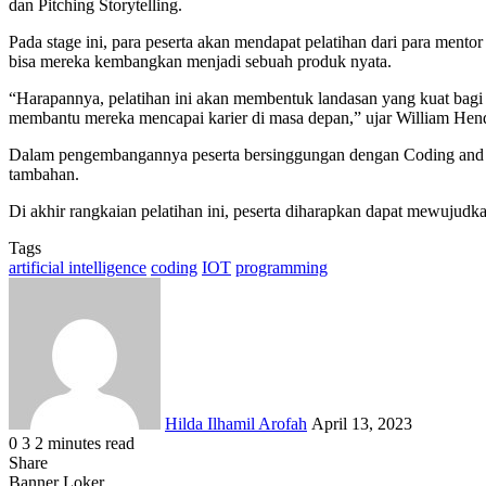
dan Pitching Storytelling.
Pada stage ini, para peserta akan mendapat pelatihan dari para mento
bisa mereka kembangkan menjadi sebuah produk nyata.
“Harapannya, pelatihan ini akan membentuk landasan yang kuat bagi
membantu mereka mencapai karier di masa depan,” ujar William Hend
Dalam pengembangannya peserta bersinggungan dengan Coding and P
tambahan.
Di akhir rangkaian pelatihan ini, peserta diharapkan dapat mewujud
Tags
artificial intelligence
coding
IOT
programming
Send
an
email
Hilda Ilhamil Arofah
April 13, 2023
0
3
2 minutes read
Facebook
X
LinkedIn
WhatsApp
Share
Share
via
Facebook
X
LinkedIn
WhatsApp
Share
Banner Loker