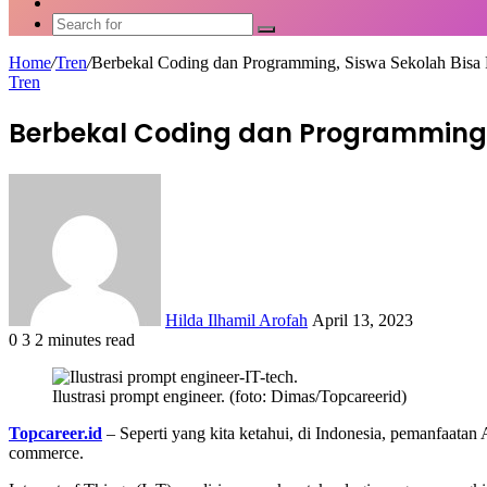
Article
Switch
skin
Search
for
Home
/
Tren
/
Berbekal Coding dan Programming, Siswa Sekolah Bisa
Tren
Berbekal Coding dan Programming,
Send
an
email
Hilda Ilhamil Arofah
April 13, 2023
0
3
2 minutes read
Facebook
X
LinkedIn
WhatsApp
Share
via
Ilustrasi prompt engineer. (foto: Dimas/Topcareerid)
Email
Topcareer.id
– Seperti yang kita ketahui, di Indonesia, pemanfaatan A
commerce.