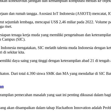
nkan konektivitas jaringan dan kemampuan komputasi meluas ke objek,
jaan dan rumah tangga. Asosiasi IoT Indonesia (ASIOTI) mencatat, IOT
urut sejumlah lembaga, mencapai US$ 2,46 miliar pada 2022. Volume pa
a riset.
esiapan tenaga kerja muda yang memiliki pengetahuan dan keterampila
on Campus (SIC).
 Indonesia mengatakan, SIC melatih talenta muda Indonesia dengan ke
di sekitar kita.
miliki daya saing yang tinggi dengan keterampilan abad 21 di tengah a
ckaton. Dari total 4.390 siswa SMK dan MA yang mendaftar di SIC Batc
an
erampilan pemecahan masalah yang saat ini penting dikuasai dalam ba
yang akan disampaikan dalam tahap Hackathon Innovation adalah Probl