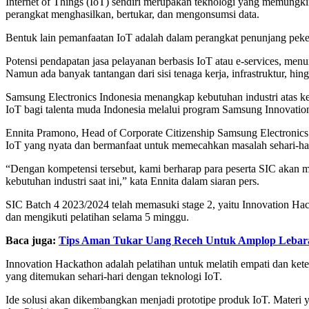
Internet of Things (IoT) sendiri merupakan teknologi yang memungki
perangkat menghasilkan, bertukar, dan mengonsumsi data.
Bentuk lain pemanfaatan IoT adalah dalam perangkat penunjang peker
Potensi pendapatan jasa pelayanan berbasis IoT atau e-services, men
Namun ada banyak tantangan dari sisi tenaga kerja, infrastruktur, hingg
Samsung Electronics Indonesia menangkap kebutuhan industri atas k
IoT bagi talenta muda Indonesia melalui program Samsung Innovati
Ennita Pramono, Head of Corporate Citizenship Samsung Electronics
IoT yang nyata dan bermanfaat untuk memecahkan masalah sehari-hari 
“Dengan kompetensi tersebut, kami berharap para peserta SIC akan me
kebutuhan industri saat ini,” kata Ennita dalam siaran pers.
SIC Batch 4 2023/2024 telah memasuki stage 2, yaitu Innovation Ha
dan mengikuti pelatihan selama 5 minggu.
Baca juga:
Tips Aman Tukar Uang Receh Untuk Amplop Lebar
Innovation Hackathon adalah pelatihan untuk melatih empati dan ket
yang ditemukan sehari-hari dengan teknologi IoT.
Ide solusi akan dikembangkan menjadi prototipe produk IoT. Materi 