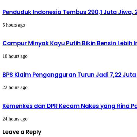
Artinya
Ini
(Bagian
Penduduk Indonesia Tembus 290,1 Juta Jiwa, 2
1)
5 hours ago
Campur Minyak Kayu Putih Bikin Bensin Lebih 
18 hours ago
BPS Klaim Pengangguran Turun Jadi 7,22 Jut
22 hours ago
Kemenkes dan DPR Kecam Nakes yang Hina Pas
24 hours ago
Leave a Reply