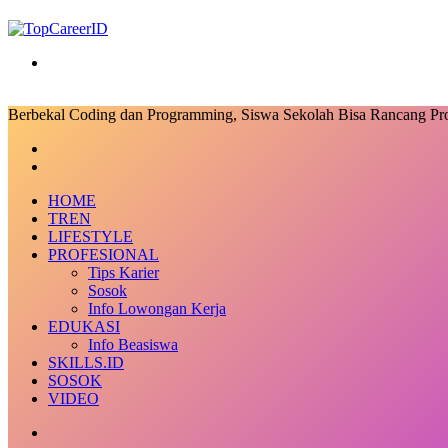
Search
for
Berbekal Coding dan Programming, Siswa Sekolah Bisa Rancang Pr
Facebook
X
LinkedIn
Messenger
Messenger
Share
Previous
via
post
Next
Email
post
HOME
TREN
LIFESTYLE
PROFESIONAL
Tips Karier
Sosok
Info Lowongan Kerja
EDUKASI
Info Beasiswa
SKILLS.ID
SOSOK
VIDEO
Random