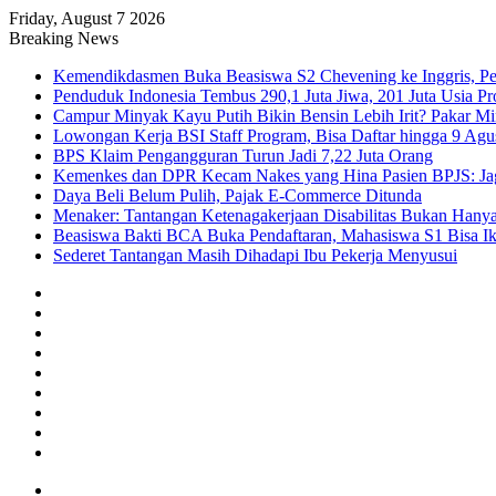
Friday, August 7 2026
Breaking News
Kemendikdasmen Buka Beasiswa S2 Chevening ke Inggris, Pe
Penduduk Indonesia Tembus 290,1 Juta Jiwa, 201 Juta Usia Pr
Campur Minyak Kayu Putih Bikin Bensin Lebih Irit? Pakar M
Lowongan Kerja BSI Staff Program, Bisa Daftar hingga 9 Agu
BPS Klaim Pengangguran Turun Jadi 7,22 Juta Orang
Kemenkes dan DPR Kecam Nakes yang Hina Pasien BPJS: Jaga
Daya Beli Belum Pulih, Pajak E-Commerce Ditunda
Menaker: Tantangan Ketenagakerjaan Disabilitas Bukan Hany
Beasiswa Bakti BCA Buka Pendaftaran, Mahasiswa S1 Bisa Ik
Sederet Tantangan Masih Dihadapi Ibu Pekerja Menyusui
Facebook
X
YouTube
Instagram
TikTok
RSS
Log
In
Random
Article
Sidebar
Menu