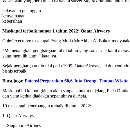
Wisatawan yang berpartisipasi dalam survei Skytrax diminta untuk m
pelayanan pelanggan
kenyamanan
kebersihan
Maskapai terbaik nomor 1 tahun 2022: Qatar Airways
Chief executive maskapai, Yang Mulia Mr Akbar Al Baker, menyatakan
“Memenangkan penghargaan ini di tahun yang sama saat kami meraya
yang memilih kami,” katanya.
Sejak penghargaan dimulai pada 1999, Qatar Airways telah menduduki p
bisnis terbaik.
Baca juga:
Potensi Pergerakan 60,6 Juta Orang, Tempat Wisata
Maskapai ini kemungkinan akan sangat sibuk menjelang Piala Dunia
dan yang kedua diadakan sepenuhnya di Asia.
10 maskapai penerbangan terbaik di dunia 2022:
1. Qatar Airways
2. Singapore Airlines