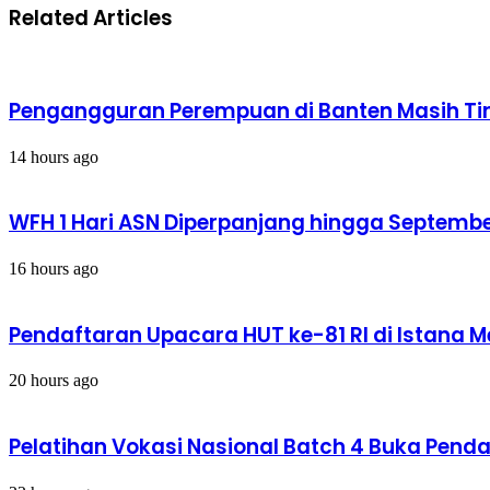
Twitter:
Related Articles
Catat,
Nggak
Apakah
Ada
Kamu
WFH,
Sudah
Kerja
Melalui
40
Pengangguran Perempuan di Banten Masih Tin
5
Jam
Pencapaian
Seminggu
Ini?
14 hours ago
WFH 1 Hari ASN Diperpanjang hingga Septemb
16 hours ago
Pendaftaran Upacara HUT ke-81 RI di Istana M
20 hours ago
Pelatihan Vokasi Nasional Batch 4 Buka Pend