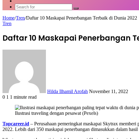
Article
Switch
skin
Search
for
Home
/
Tren
/
Daftar 10 Maskapai Penerbangan Terbaik di Dunia 2022
Tren
Daftar 10 Maskapai Penerbangan Te
Send
an
email
Hilda Ilhamil Arofah
November 11, 2022
0
1
1 minute read
Facebook
X
LinkedIn
WhatsApp
Share
via
Ilustrasi traveling dengan pesawat (Pexels)
Email
Topcareer.id
– Perusahaan pemeringkat maskapai Skytrax memberi pe
2022. Lebih dari 350 maskapai penerbangan dimasukkan dalam hasil 