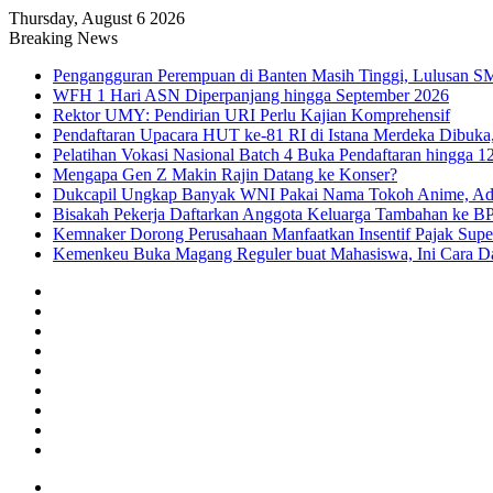
Thursday, August 6 2026
Breaking News
Pengangguran Perempuan di Banten Masih Tinggi, Lulusan S
WFH 1 Hari ASN Diperpanjang hingga September 2026
Rektor UMY: Pendirian URI Perlu Kajian Komprehensif
Pendaftaran Upacara HUT ke-81 RI di Istana Merdeka Dibuka,
Pelatihan Vokasi Nasional Batch 4 Buka Pendaftaran hingga 1
Mengapa Gen Z Makin Rajin Datang ke Konser?
Dukcapil Ungkap Banyak WNI Pakai Nama Tokoh Anime, Ada
Bisakah Pekerja Daftarkan Anggota Keluarga Tambahan ke B
Kemnaker Dorong Perusahaan Manfaatkan Insentif Pajak Supe
Kemenkeu Buka Magang Reguler buat Mahasiswa, Ini Cara Da
Facebook
X
YouTube
Instagram
TikTok
RSS
Log
In
Random
Article
Sidebar
Menu