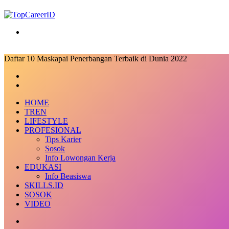
Search
for
Daftar 10 Maskapai Penerbangan Terbaik di Dunia 2022
Facebook
X
LinkedIn
Messenger
Messenger
Share
Previous
via
post
Next
Email
post
HOME
TREN
LIFESTYLE
PROFESIONAL
Tips Karier
Sosok
Info Lowongan Kerja
EDUKASI
Info Beasiswa
SKILLS.ID
SOSOK
VIDEO
Random