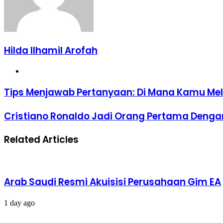
Hilda Ilhamil Arofah
Website
Tips
Tips Menjawab Pertanyaan: Di Mana Kamu Mel
Menjawab
Pertanyaan:
Cristiano
Cristiano Ronaldo Jadi Orang Pertama Dengan
Di
Ronaldo
Mana
Jadi
Kamu
Related Articles
Orang
Melihat
Pertama
Dirimu
Dengan
5
500
Tahun
Juta
ke
Arab Saudi Resmi Akuisisi Perusahaan Gim EA
Followers
Depan?”
di
Instagram
1 day ago