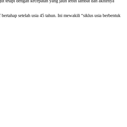
jut tetapi dengan kecepatan yang jauh lebih lambat dan akhirnya
bertahap setelah usia 45 tahun. Ini mewakili “siklus usia berbentuk