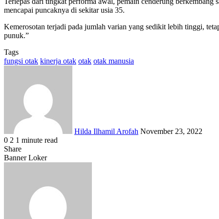
Terlepas dari tingkat performa awal, pemain cenderung berkembang san
mencapai puncaknya di sekitar usia 35.
Kemerosotan terjadi pada jumlah varian yang sedikit lebih tinggi, tet
punuk.”
Tags
fungsi otak
kinerja otak
otak
otak manusia
Send
an
email
Hilda Ilhamil Arofah
November 23, 2022
0
2
1 minute read
Facebook
X
LinkedIn
WhatsApp
Share
Share
via
Facebook
X
LinkedIn
WhatsApp
Share
Banner Loker
Email
via
Email