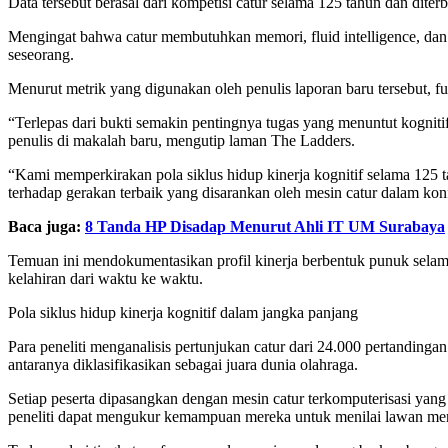
Data tersebut berasal dari kompetisi catur selama 125 tahun dan dite
Mengingat bahwa catur membutuhkan memori, fluid intelligence, dan 
seseorang.
Menurut metrik yang digunakan oleh penulis laporan baru tersebut,
“Terlepas dari bukti semakin pentingnya tugas yang menuntut kognitif 
penulis di makalah baru, mengutip laman The Ladders.
“Kami memperkirakan pola siklus hidup kinerja kognitif selama 125 t
terhadap gerakan terbaik yang disarankan oleh mesin catur dalam konfi
Baca juga:
8 Tanda HP Disadap Menurut Ahli IT UM Surabaya
Temuan ini mendokumentasikan profil kinerja berbentuk punuk selama
kelahiran dari waktu ke waktu.
Pola siklus hidup kinerja kognitif dalam jangka panjang
Para peneliti menganalisis pertunjukan catur dari 24.000 pertandinga
antaranya diklasifikasikan sebagai juara dunia olahraga.
Setiap peserta dipasangkan dengan mesin catur terkomputerisasi yang
peneliti dapat mengukur kemampuan mereka untuk menilai lawan me