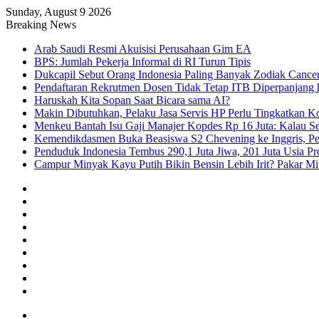
Sunday, August 9 2026
Breaking News
Arab Saudi Resmi Akuisisi Perusahaan Gim EA
BPS: Jumlah Pekerja Informal di RI Turun Tipis
Dukcapil Sebut Orang Indonesia Paling Banyak Zodiak Cance
Pendaftaran Rekrutmen Dosen Tidak Tetap ITB Diperpanjang 
Haruskah Kita Sopan Saat Bicara sama AI?
Makin Dibutuhkan, Pelaku Jasa Servis HP Perlu Tingkatkan K
Menkeu Bantah Isu Gaji Manajer Kopdes Rp 16 Juta: Kalau Seg
Kemendikdasmen Buka Beasiswa S2 Chevening ke Inggris, Pe
Penduduk Indonesia Tembus 290,1 Juta Jiwa, 201 Juta Usia Pr
Campur Minyak Kayu Putih Bikin Bensin Lebih Irit? Pakar M
Facebook
X
YouTube
Instagram
TikTok
RSS
Log
In
Random
Article
Sidebar
Menu