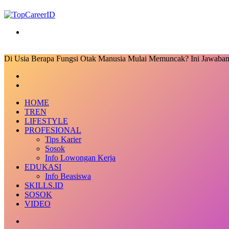
Search
for
Di Usia Berapa Fungsi Otak Manusia Mulai Memuncak? Ini Jawaba
Facebook
X
LinkedIn
Messenger
Messenger
Share
Previous
via
post
Next
Email
post
HOME
TREN
LIFESTYLE
PROFESIONAL
Tips Karier
Sosok
Info Lowongan Kerja
EDUKASI
Info Beasiswa
SKILLS.ID
SOSOK
VIDEO
Random