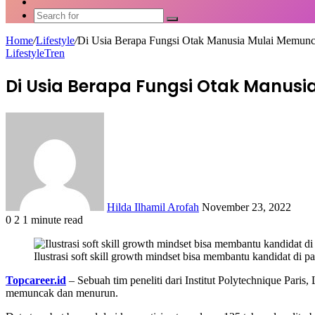
Article
Switch
skin
Search
for
Home
/
Lifestyle
/
Di Usia Berapa Fungsi Otak Manusia Mulai Memunc
Lifestyle
Tren
Di Usia Berapa Fungsi Otak Manus
Send
an
email
Hilda Ilhamil Arofah
November 23, 2022
0
2
1 minute read
Facebook
X
LinkedIn
WhatsApp
Share
via
Ilustrasi soft skill growth mindset bisa membantu kandidat di pa
Email
Topcareer.id
– Sebuah tim peneliti dari Institut Polytechnique Par
memuncak dan menurun.