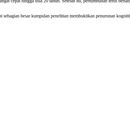
gat cepat hingga usia 20 tahun. Setelah itu, pertumbuhan terus berlan
api sebagian besar kumpulan penelitian membuktikan penurunan kognitif 