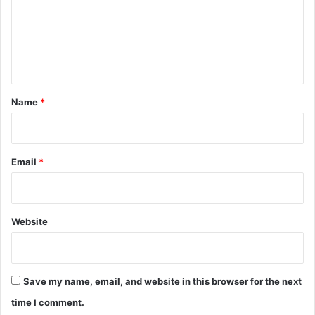
m
e
n
t
*
Name
*
Email
*
Website
Save my name, email, and website in this browser for the next
time I comment.