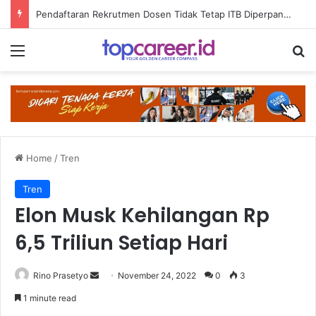
Pendaftaran Rekrutmen Dosen Tidak Tetap ITB Diperpanjang hingga 14 Agustus 2026
Menu
Se
Home
/
Tren
Tren
Elon Musk Kehilangan Rp
6,5 Triliun Setiap Hari
Send
Rino Prasetyo
November 24, 2022
0
3
an
1 minute read
email