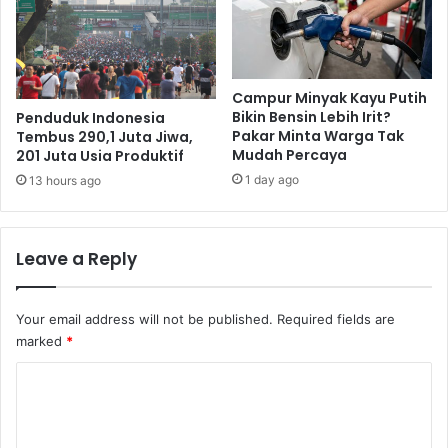
Campur Minyak Kayu Putih
Bikin Bensin Lebih Irit?
Penduduk Indonesia
Pakar Minta Warga Tak
Tembus 290,1 Juta Jiwa,
Mudah Percaya
201 Juta Usia Produktif
1 day ago
13 hours ago
Leave a Reply
Your email address will not be published.
Required fields are
marked
*
C
o
m