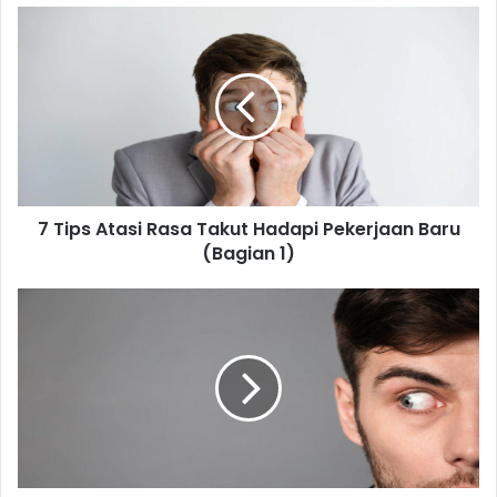
7
Tips
Atasi
Rasa
Takut
Hadapi
Pekerjaan
Baru
(Bagian
7 Tips Atasi Rasa Takut Hadapi Pekerjaan Baru
1)
(Bagian 1)
7
Tips
Atasi
Rasa
Takut
Hadapi
Pekerjaan
Baru
(Bagian