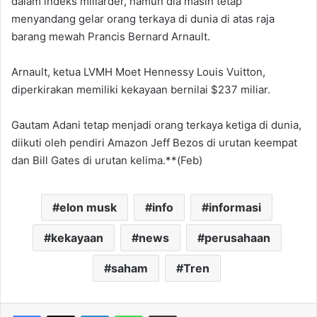
dalam indeks miliarder, namun dia masih tetap
menyandang gelar orang terkaya di dunia di atas raja
barang mewah Prancis Bernard Arnault.
Arnault, ketua LVMH Moet Hennessy Louis Vuitton,
diperkirakan memiliki kekayaan bernilai $237 miliar.
Gautam Adani tetap menjadi orang terkaya ketiga di dunia,
diikuti oleh pendiri Amazon Jeff Bezos di urutan keempat
dan Bill Gates di urutan kelima.**(Feb)
elon musk
info
informasi
kekayaan
news
perusahaan
saham
Tren
Facebook
X
LinkedIn
WhatsApp
Share via Email