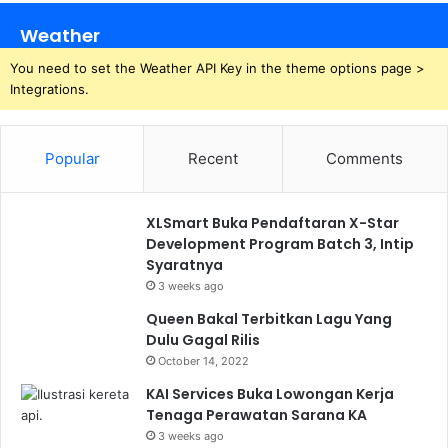
Weather
You need to set the Weather API Key in the theme options page >
Integrations.
Popular
Recent
Comments
XLSmart Buka Pendaftaran X-Star
Development Program Batch 3, Intip
Syaratnya
3 weeks ago
Queen Bakal Terbitkan Lagu Yang
Dulu Gagal Rilis
October 14, 2022
KAI Services Buka Lowongan Kerja
Tenaga Perawatan Sarana KA
3 weeks ago