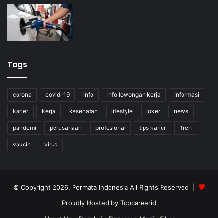
Tags
corona
covid-19
info
info lowongan kerja
informasi
karier
kerja
kesehatan
lifestyle
loker
news
pandemi
perusahaan
profesional
tips karier
Tren
vaksin
virus
© Copyright 2026, Permata Indonesia All Rights Reserved |
Proudly Hosted by
Topcareerid