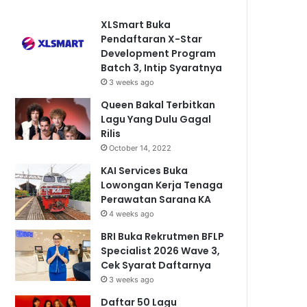
XLSmart Buka
Pendaftaran X-Star
Development Program
Batch 3, Intip Syaratnya
3 weeks ago
Queen Bakal Terbitkan
Lagu Yang Dulu Gagal
Rilis
October 14, 2022
KAI Services Buka
Lowongan Kerja Tenaga
Perawatan Sarana KA
4 weeks ago
BRI Buka Rekrutmen BFLP
Specialist 2026 Wave 3,
Cek Syarat Daftarnya
3 weeks ago
Daftar 50 Lagu