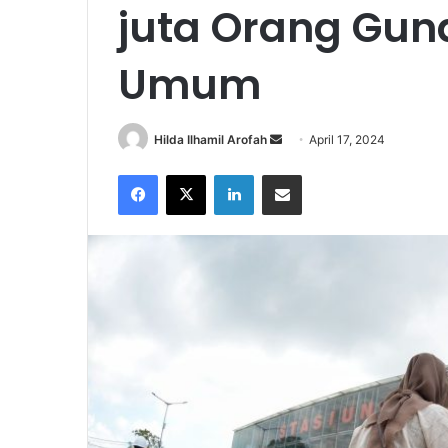
juta Orang Gu
Umum
Send
Hilda Ilhamil Arofah
April 17, 2024
an
Facebook
X
LinkedIn
Share via Email
email