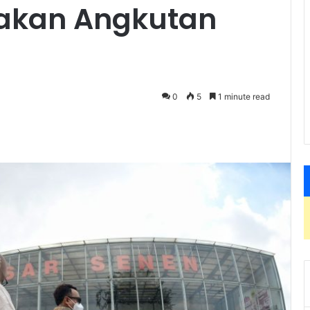
nakan Angkutan
0
5
1 minute read