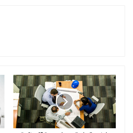
Daftar
15
Perusahaan
Terbaik
untuk
Bekerja
di
Indonesia
Versi