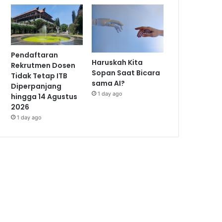
Pendaftaran
Haruskah Kita
Rekrutmen Dosen
Sopan Saat Bicara
Tidak Tetap ITB
sama AI?
Diperpanjang
1 day ago
hingga 14 Agustus
2026
1 day ago