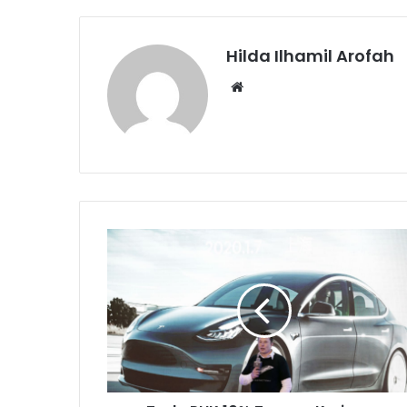
Hilda Ilhamil Arofah
Website
Tesla
PHK
10%
Tenaga
Kerjanya
Secara
Global