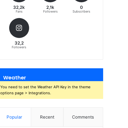
32,2k
2,1k
0
Fans
Followers
Subscribers
32,2
Followers
Weather
You need to set the Weather API Key in the theme
options page > Integrations.
Popular
Recent
Comments