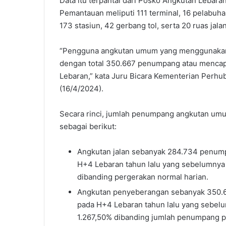
Data itu terpantai dari Posko Angkutan Lebar
Pemantauan meliputi 111 terminal, 16 pelabuha
173 stasiun, 42 gerbang tol, serta 20 ruas jal
“Pengguna angkutan umum yang menggunakan
dengan total 350.667 penumpang atau mencap
Lebaran,” kata Juru Bicara Kementerian Perhubu
(16/4/2024).
Secara rinci, jumlah penumpang angkutan umu
sebagai berikut:
Angkutan jalan sebanyak 284.734 penump
H+4 Lebaran tahun lalu yang sebelumnya
dibanding pergerakan normal harian.
Angkutan penyeberangan sebanyak 350.6
pada H+4 Lebaran tahun lalu yang sebel
1.267,50% dibanding jumlah penumpang pa