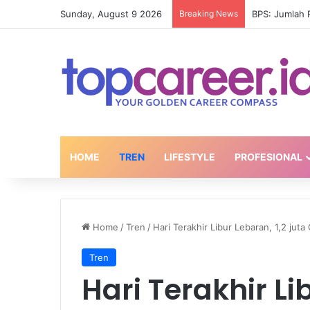
Sunday, August 9 2026
Breaking News
BPS: Jumlah P
HOME
TREN
LIFESTYLE
PROFESIONAL
Home
/
Tren
/
Hari Terakhir Libur Lebaran, 1,2 j
Tren
Hari Terakhir Li