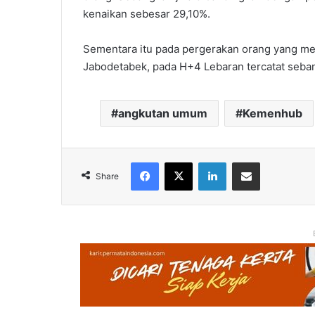
kenaikan sebesar 29,10%.
Sementara itu pada pergerakan orang yang m
Jabodetabek, pada H+4 Lebaran tercatat seban
angkutan umum
Kemenhub
Facebook
X
LinkedIn
Share via Email
Share