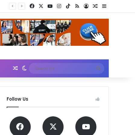
Facebook
X
YouTube
Instagram
TikTok
RSS
Log In
Random Article
Sidebar
Random Article
Switch skin
Search
for
Follow Us