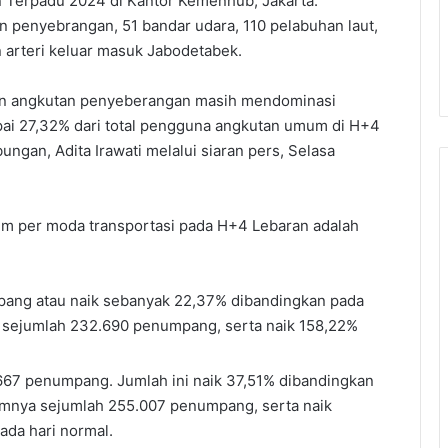
an Terpadu 2024 di Kantor Kemenhub, Jakarta.
n penyebrangan, 51 bandar udara, 110 pelabuhan laut,
an arteri keluar masuk Jabodetabek.
 angkutan penyeberangan masih mendominasi
ai 27,32% dari total pengguna angkutan umum di H+4
ngan, Adita Irawati melalui siaran pers, Selasa
m per moda transportasi pada H+4 Lebaran adalah
ang atau naik sebanyak 22,37% dibandingkan pada
 sejumlah 232.690 penumpang, serta naik 158,22%
67 penumpang. Jumlah ini naik 37,51% dibandingkan
umnya sejumlah 255.007 penumpang, serta naik
da hari normal.