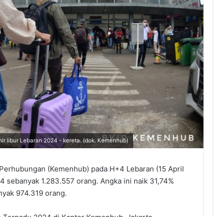
hir libur Lebaran 2024 - kereta. (dok. Kemenhub)
 Perhubungan (Kemenhub) pada H+4 Lebaran (15 April
sebanyak 1.283.557 orang. Angka ini naik 31,74%
nyak 974.319 orang.