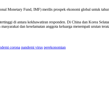
tional Monetary Fund, IMF) merilis prospek ekonomi global untuk tah
tertinggi di antara kekhawatiran responden. Di China dan Korea Selat
n masyarakat dan keselamatan anggota keluarga menempati urutan terata
ndemi corona
pandemi virus
perekonomian