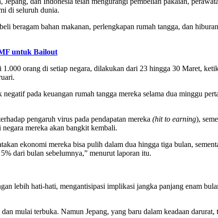
 Jepang, dan Indonesia telah mengurangi pembelian pakaian, perawatan
 di seluruh dunia.
beli beragam bahan makanan, perlengkapan rumah tangga, dan hiburan 
MF untuk Bailout
 1.000 orang di setiap negara, dilakukan dari 23 hingga 30 Maret, keti
uari.
fek negatif pada keuangan rumah tangga mereka selama dua minggu per
 terhadap pengaruh virus pada pendapatan mereka
(hit to earning
), sem
 negara mereka akan bangkit kembali.
gatakan ekonomi mereka bisa pulih dalam dua hingga tiga bulan, semen
5% dari bulan sebelumnya,” menurut laporan itu.
ngan lebih hati-hati, mengantisipasi implikasi jangka panjang enam b
l dan mulai terbuka. Namun Jepang, yang baru dalam keadaan darurat, t