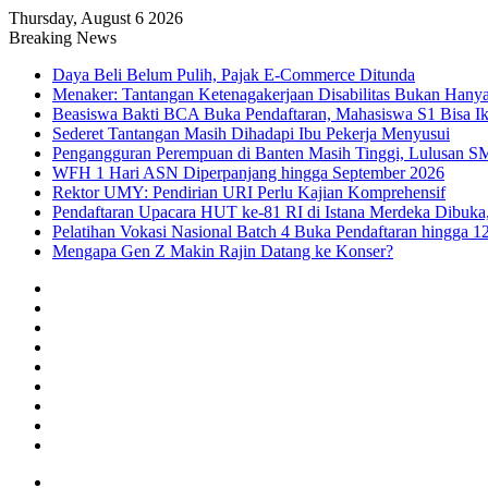
Thursday, August 6 2026
Breaking News
Daya Beli Belum Pulih, Pajak E-Commerce Ditunda
Menaker: Tantangan Ketenagakerjaan Disabilitas Bukan Hany
Beasiswa Bakti BCA Buka Pendaftaran, Mahasiswa S1 Bisa Ik
Sederet Tantangan Masih Dihadapi Ibu Pekerja Menyusui
Pengangguran Perempuan di Banten Masih Tinggi, Lulusan S
WFH 1 Hari ASN Diperpanjang hingga September 2026
Rektor UMY: Pendirian URI Perlu Kajian Komprehensif
Pendaftaran Upacara HUT ke-81 RI di Istana Merdeka Dibuka,
Pelatihan Vokasi Nasional Batch 4 Buka Pendaftaran hingga 1
Mengapa Gen Z Makin Rajin Datang ke Konser?
Facebook
X
YouTube
Instagram
TikTok
RSS
Log
In
Random
Article
Sidebar
Menu