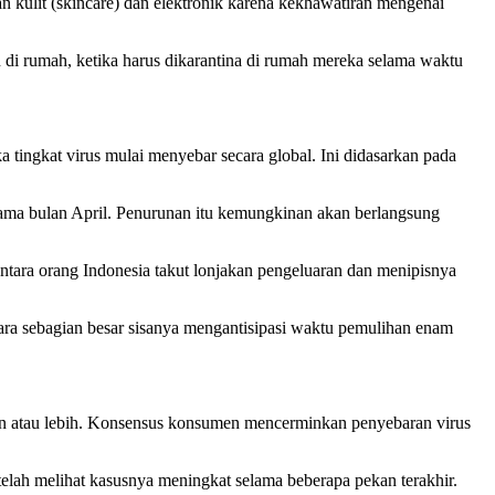
 kulit (skincare) dan elektronik karena kekhawatiran mengenai
di rumah, ketika harus dikarantina di rumah mereka selama waktu
ka tingkat virus mulai menyebar secara global. Ini didasarkan pada
tama bulan April. Penurunan itu kemungkinan akan berlangsung
entara orang Indonesia takut lonjakan pengeluaran dan menipisnya
tara sebagian besar sisanya mengantisipasi waktu pemulihan enam
ulan atau lebih. Konsensus konsumen mencerminkan penyebaran virus
elah melihat kasusnya meningkat selama beberapa pekan terakhir.