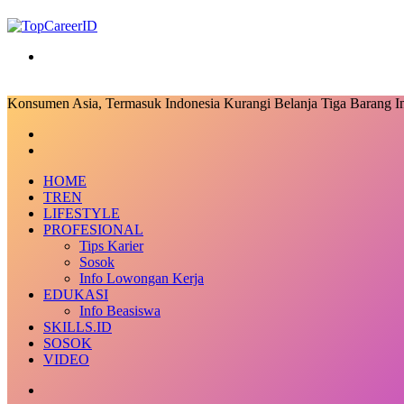
Search
for
Konsumen Asia, Termasuk Indonesia Kurangi Belanja Tiga Barang I
Facebook
X
LinkedIn
Messenger
Messenger
Share
Previous
via
post
Next
Email
post
HOME
TREN
LIFESTYLE
PROFESIONAL
Tips Karier
Sosok
Info Lowongan Kerja
EDUKASI
Info Beasiswa
SKILLS.ID
SOSOK
VIDEO
Random