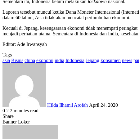
Sementara itu, Indonesia belum melakukan
lockdown
nasional.
Laporan tersebut muncul ketika Dana Moneter Internasional (Interna
dalam 60 tahun, Asia tidak akan mencatat pertumbuhan ekonomi.
Kecuali di Jepang, kesengsaraan ekonomi tidak menempati peringkat 
menjadi perhatian utama. Sementara di Indonesia dan India, kesehata
Editor: Ade Irwansyah
Tags
asia
Bisnis
china
ekonomi
india
Indonesia
Jepang
konsumen
news
pa
Send
an
email
Hilda Ilhamil Arofah
April 24, 2020
0
2
2 minutes read
Facebook
X
LinkedIn
WhatsApp
Share
Share
via
Facebook
X
LinkedIn
WhatsApp
Share
Banner Loker
Email
via
Email