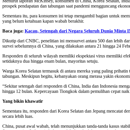
Menurut laporan McKinsey, konsumen di China, Korea Selatan, India,
prospek pendapatan dan tabungan saat pandemi mengguncang ekonomi
Sementara itu, para konsumen ini tetap mengambil bagian untuk mem
yang belum ketahuan kapan wabah berakhir.
Baca juga:
Kacau, Setengah dari Negara Seluruh Dunia Minta I
Dikutip dari CNBC, penelitian ini mensurvei antara 500 dan lebih dari
survei sebelumnya di China, yang dilakukan antara 21 hingga 24 Febr
Responden di seluruh wilayah memiliki ekspektasi virus memiliki e
setidaknya dua hingga enam bulan, mayoritas setuju.
Warga Korea Selatan termasuk di antara mereka yang paling prihatin
tabungan. Meskipun begitu, kebanyakan orang merasa yakin ekonomi
“Sekitar setengah dari responden di China, India dan Indonesia men
hingga 12 bulan. Kepercayaan Tiongkok dalam pemulihan cepat naik 
Yang bikin khawatir
Sementara itu, responden dari Korea Selatan dan Jepang mencatat de
secara lebih luas.
China, pusat awal wabah, telah menunjukkan tanda-tanda kasus stabi