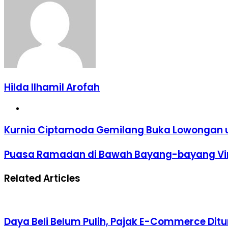
Hilda Ilhamil Arofah
Website
Kurnia
Kurnia Ciptamoda Gemilang Buka Lowongan un
Ciptamoda
Gemilang
Puasa
Puasa Ramadan di Bawah Bayang-bayang Vi
Buka
Ramadan
Lowongan
di
untuk
Related Articles
Bawah
Supervisor
Bayang-
Staff,
bayang
Berminat?
Virus
Corona
Daya Beli Belum Pulih, Pajak E-Commerce Dit