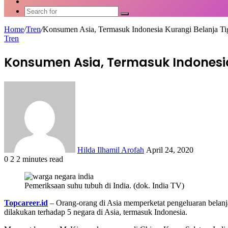
Article
Switch
skin
Search
for
Home
/
Tren
/
Konsumen Asia, Termasuk Indonesia Kurangi Belanja Ti
Tren
Konsumen Asia, Termasuk Indonesia
Send
an
email
Hilda Ilhamil Arofah
April 24, 2020
0
2
2 minutes read
Facebook
X
LinkedIn
WhatsApp
Share
via
Pemeriksaan suhu tubuh di India. (dok. India TV)
Email
Topcareer.id
– Orang-orang di Asia memperketat pengeluaran belanj
dilakukan terhadap 5 negara di Asia, termasuk Indonesia.