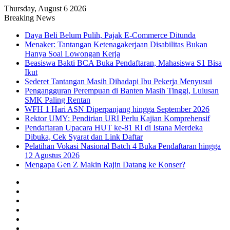
Thursday, August 6 2026
Breaking News
Daya Beli Belum Pulih, Pajak E-Commerce Ditunda
Menaker: Tantangan Ketenagakerjaan Disabilitas Bukan
Hanya Soal Lowongan Kerja
Beasiswa Bakti BCA Buka Pendaftaran, Mahasiswa S1 Bisa
Ikut
Sederet Tantangan Masih Dihadapi Ibu Pekerja Menyusui
Pengangguran Perempuan di Banten Masih Tinggi, Lulusan
SMK Paling Rentan
WFH 1 Hari ASN Diperpanjang hingga September 2026
Rektor UMY: Pendirian URI Perlu Kajian Komprehensif
Pendaftaran Upacara HUT ke-81 RI di Istana Merdeka
Dibuka, Cek Syarat dan Link Daftar
Pelatihan Vokasi Nasional Batch 4 Buka Pendaftaran hingga
12 Agustus 2026
Mengapa Gen Z Makin Rajin Datang ke Konser?
Facebook
X
YouTube
Instagram
TikTok
RSS