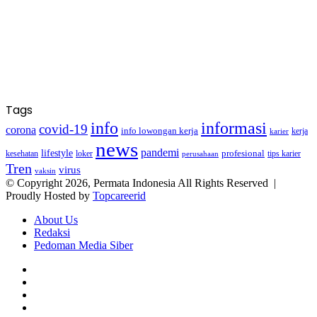
Tags
info
informasi
covid-19
corona
info lowongan kerja
kerja
karier
news
pandemi
lifestyle
kesehatan
loker
profesional
tips karier
perusahaan
Tren
virus
vaksin
© Copyright 2026, Permata Indonesia All Rights Reserved |
Proudly Hosted by
Topcareerid
About Us
Redaksi
Pedoman Media Siber
Facebook
X
YouTube
Instagram