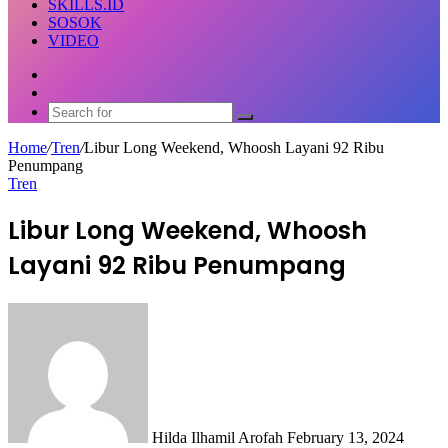
SKILLS.ID
SOSOK
VIDEO
Random
Article
Switch
skin
Search
for
Home
/
Tren
/
Libur Long Weekend, Whoosh Layani 92 Ribu
Penumpang
Tren
Libur Long Weekend, Whoosh
Layani 92 Ribu Penumpang
Send
an
email
Hilda Ilhamil Arofah
February 13, 2024