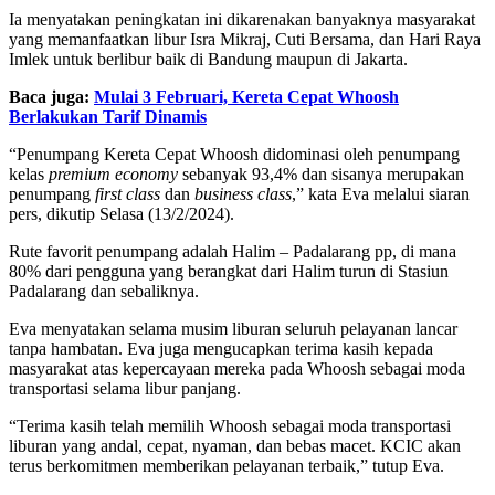
Ia menyatakan peningkatan ini dikarenakan banyaknya masyarakat
yang memanfaatkan libur Isra Mikraj, Cuti Bersama, dan Hari Raya
Imlek untuk berlibur baik di Bandung maupun di Jakarta.
Baca juga:
Mulai 3 Februari, Kereta Cepat Whoosh
Berlakukan Tarif Dinamis
“Penumpang Kereta Cepat Whoosh didominasi oleh penumpang
kelas
premium economy
sebanyak 93,4% dan sisanya merupakan
penumpang
first class
dan
business class
,” kata Eva melalui siaran
pers, dikutip Selasa (13/2/2024).
Rute favorit penumpang adalah Halim – Padalarang pp, di mana
80% dari pengguna yang berangkat dari Halim turun di Stasiun
Padalarang dan sebaliknya.
Eva menyatakan selama musim liburan seluruh pelayanan lancar
tanpa hambatan. Eva juga mengucapkan terima kasih kepada
masyarakat atas kepercayaan mereka pada Whoosh sebagai moda
transportasi selama libur panjang.
“Terima kasih telah memilih Whoosh sebagai moda transportasi
liburan yang andal, cepat, nyaman, dan bebas macet. KCIC akan
terus berkomitmen memberikan pelayanan terbaik,” tutup Eva.