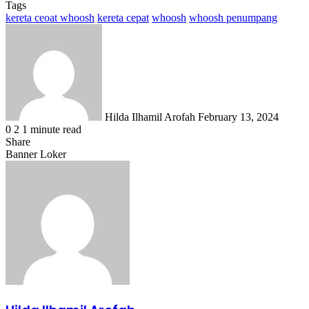
Tags
kereta ceoat whoosh
kereta cepat
whoosh
whoosh penumpang
Send
an
email
Hilda Ilhamil Arofah
February 13, 2024
0
2
1 minute read
Share
Facebook
X
LinkedIn
WhatsApp
Share
Banner Loker
via
Email