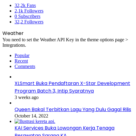
32,2k
Fans
2,1k
Followers
0
Subscribers
32,2
Followers
Weather
You need to set the Weather API Key in the theme options page >
Integrations.
Popular
Recent
Comments
XLSmart Buka Pendaftaran X-Star Development
Program Batch 3, Intip Syaratnya
3 weeks ago
Queen Bakal Terbitkan Lagu Yang Dulu Gagal Rilis
October 14, 2022
KAI Services Buka Lowongan Kerja Tenaga
Perawatan Sarana KA