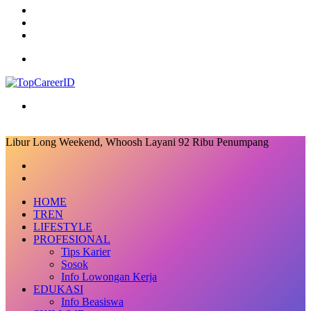
Log
In
Random
Article
Sidebar
Menu
Search
for
Libur Long Weekend, Whoosh Layani 92 Ribu Penumpang
Facebook
X
LinkedIn
Messenger
Messenger
Share
Previous
via
post
Next
Email
post
HOME
TREN
LIFESTYLE
PROFESIONAL
Tips Karier
Sosok
Info Lowongan Kerja
EDUKASI
Info Beasiswa