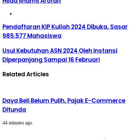
Hilda Ilhamil Arofah
Website
Pendaftaran
Pendaftaran KIP Kuliah 2024 Dibuka, Sasar
KIP
985.577 Mahasiswa
Kuliah
2024
Dibuka,
Usul
Usul Kebutuhan ASN 2024 Oleh Instansi
Sasar
Kebutuhan
Diperpanjang Sampai 16 Februari
985.577
ASN
Mahasiswa
2024
Oleh
Related Articles
Instansi
Diperpanjang
Sampai
16
Februari
Daya Beli Belum Pulih, Pajak E-Commerce
Ditunda
44 minutes ago