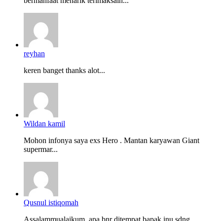
bermanfaat menarik terimaksaih...
reyhan
keren banget thanks alot...
Wildan kamil
Mohon infonya saya exs Hero . Mantan karyawan Giant
supermar...
Qusnul istiqomah
Assalammualaikum, apa bnr ditempat bapak inu sdng