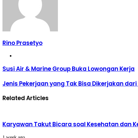
Rino Prasetyo
Website
Susi
Susi Air & Marine Group Buka Lowongan Kerja
Air
&
Jenis
Jenis Pekerjaan yang Tak Bisa Dikerjakan dar
Marine
Pekerjaan
Group
yang
Buka
Related Articles
Tak
Lowongan
Bisa
Kerja
Dikerjakan
dari
Rumah
Karyawan Takut Bicara soal Kesehatan dan K
1 week ago