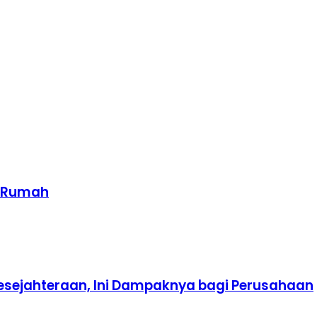
i Rumah
esejahteraan, Ini Dampaknya bagi Perusahaan