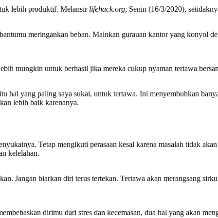
uk lebih produktif. Melansir
lifehack.org
, Senin (16/3/2020), setidakn
embantumu meringankan beban. Mainkan gurauan kantor yang konyol de
ebih mungkin untuk berhasil jika mereka cukup nyaman tertawa bersam
itu hal yang paling saya sukai, untuk tertawa. Ini menyembuhkan banya
an lebih baik karenanya.
k menyukainya. Tetap mengikuti perasaan kesal karena masalah tidak
an kelelahan.
n. Jangan biarkan diri terus tertekan. Tertawa akan merangsang sirku
 membebaskan dirimu dari stres dan kecemasan, dua hal yang akan mengur