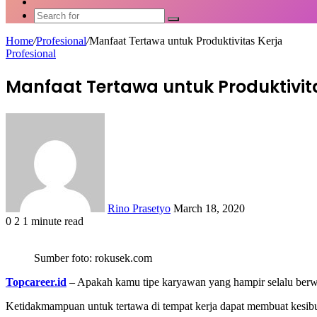
Article
Switch
skin
Search
for
Home
/
Profesional
/
Manfaat Tertawa untuk Produktivitas Kerja
Profesional
Manfaat Tertawa untuk Produktivit
Send
an
email
Rino Prasetyo
March 18, 2020
0
2
1 minute read
Facebook
X
LinkedIn
WhatsApp
Share
via
Sumber foto: rokusek.com
Email
Topcareer.id
– Apakah kamu tipe karyawan yang hampir selalu berwa
Ketidakmampuan untuk tertawa di tempat kerja dapat membuat kesib