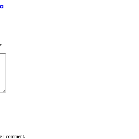
ma
*
me I comment.