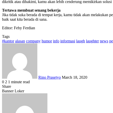
dikritik atau dihakimi, kamu akan lebih cenderung memikirkan solusi k
Tertawa membuat senang bekerja
Jika tidak suka berada di tempat kerja, kamu tidak akan melakukan p
baik saat kita berada di sana.
Editor: Feby Ferdian
Tags
#kantor
alasan
company
humor
info
informasi
laugh
laughter
news
pe
Send
an
email
Rino Prasetyo
March 18, 2020
0
2
1 minute read
Facebook
X
LinkedIn
WhatsApp
Share
Share
via
Facebook
X
LinkedIn
WhatsApp
Share
Banner Loker
Email
via
Email