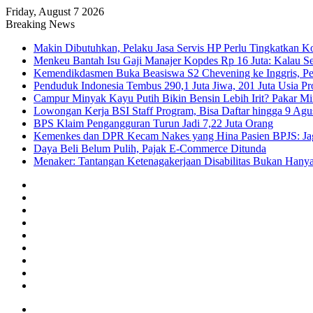
Friday, August 7 2026
Breaking News
Makin Dibutuhkan, Pelaku Jasa Servis HP Perlu Tingkatkan K
Menkeu Bantah Isu Gaji Manajer Kopdes Rp 16 Juta: Kalau Seg
Kemendikdasmen Buka Beasiswa S2 Chevening ke Inggris, Pe
Penduduk Indonesia Tembus 290,1 Juta Jiwa, 201 Juta Usia Pr
Campur Minyak Kayu Putih Bikin Bensin Lebih Irit? Pakar M
Lowongan Kerja BSI Staff Program, Bisa Daftar hingga 9 Agu
BPS Klaim Pengangguran Turun Jadi 7,22 Juta Orang
Kemenkes dan DPR Kecam Nakes yang Hina Pasien BPJS: Jaga
Daya Beli Belum Pulih, Pajak E-Commerce Ditunda
Menaker: Tantangan Ketenagakerjaan Disabilitas Bukan Hany
Facebook
X
YouTube
Instagram
TikTok
RSS
Log
In
Random
Article
Sidebar
Menu