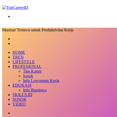
Search
for
Manfaat Tertawa untuk Produktivitas Kerja
Facebook
X
LinkedIn
Messenger
Messenger
Share
Previous
via
post
Next
Email
post
HOME
TREN
LIFESTYLE
PROFESIONAL
Tips Karier
Sosok
Info Lowongan Kerja
EDUKASI
Info Beasiswa
SKILLS.ID
SOSOK
VIDEO
Random