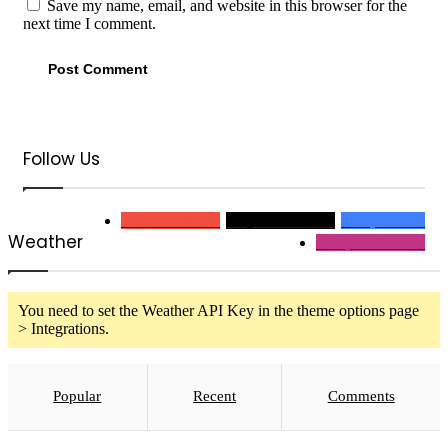
Save my name, email, and website in this browser for the
next time I comment.
Follow Us
0
Subscribers
2,1k
Followers
32,2k
Fans
Weather
32,2
Followers
You need to set the Weather API Key in the theme options page
> Integrations.
Popular
Recent
Comments