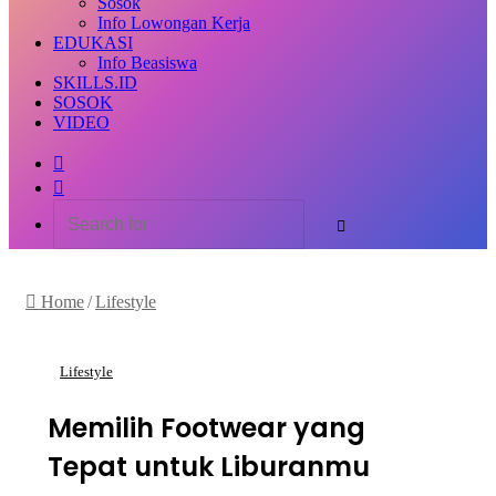
Sosok
Info Lowongan Kerja
EDUKASI
Info Beasiswa
SKILLS.ID
SOSOK
VIDEO
Random
Article
Switch
skin
Search
for
Home
/
Lifestyle
Lifestyle
Memilih Footwear yang
Tepat untuk Liburanmu