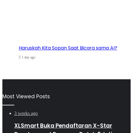
Haruskah Kita Sopan Saat Bicara sama AI?
1 day ago
Most Viewed Posts
3 weeks ago
XLSmart Buka Pendaftaran X-Star