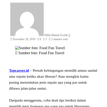
Send
an
email
Hilda Ilhamil Arofah
November 29, 2019
0
3
2 minutes read
Sumber foto: Food Fun Travel
Topcareer.id
– Pernah kebingungan memilih antara sandal
atau sepatu ketika akan liburan? Atau mungkin kamu
pusing menentukan jenis sepatu apa yang pas untuk
dibawa jalan-jalan santai.
Daripada menggerutu, coba ikuti tips berikut dalam
memilih jenis footwear apa yang pas untuk liburanmu,