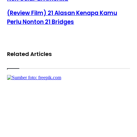
Program
Akademik
(Review
(Review Film) 21 Alasan Kenapa Kamu
Non
Film)
Perlu Nonton 21 Bridges
Gelar
21
di
Alasan
Amerika
Kenapa
Kamu
Perlu
Nonton
Related Articles
21
Bridges