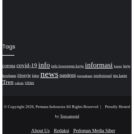
Tags
info
informasi
covid-19
corona
info lowongan kerja
kerja
karier
news
pandemi
lifestyle
kesehatan
loker
profesional
tips karier
perusahaan
Tren
virus
vaksin
© Copyright 2026, Permata Indonesia All Rights Reserved |
Proudly Hosted
by
Topcareerid
About Us
Redaksi
Pedoman Media Siber