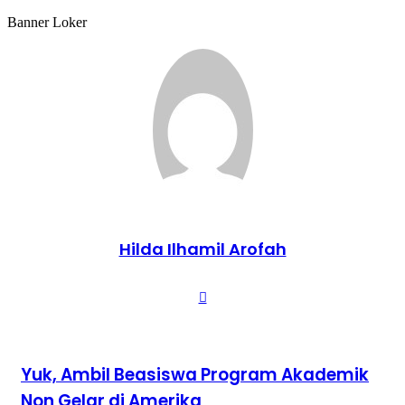
Email
Banner Loker
Hilda Ilhamil Arofah
Website
Yuk,
Yuk, Ambil Beasiswa Program Akademik
Ambil
Non Gelar di Amerika
Beasiswa