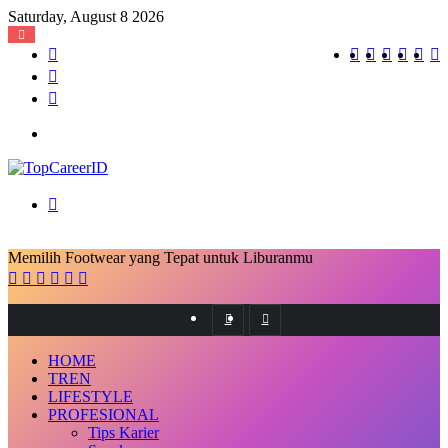
Saturday, August 8 2026
Log
RSS
TikTok
Instagra
YouT
X
F
In
Random
Article
Sidebar
Menu
Search
for
Memilih Footwear yang Tepat untuk Liburanmu
Facebook
X
LinkedIn
Messenger
Messenger
Share
via
Email
Previous
Next
post
post
HOME
TREN
LIFESTYLE
PROFESIONAL
Tips Karier