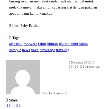
kurang nyaman memakai sandal jepit atau sandal untuk
melakukannya, maka ambil sepasang flat dengan pakaian
apapun yang kamu kenakan.
Editor: Feby Ferdian
Tags
alas kaki
footwear
Libur
liburan
liburan akhir tahun
lifestyle
news
travel
travel tips
traveling
Send
November 29, 2019
an
0
3
2 minutes read
email
Hilda Ilhamil Arofah
Share
Facebook
X
LinkedIn
WhatsApp
Share
via