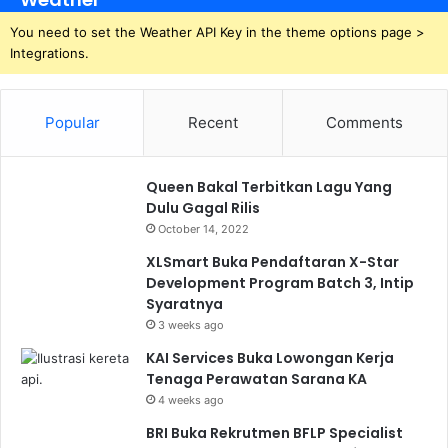
You need to set the Weather API Key in the theme options page >
Integrations.
Popular
Recent
Comments
Queen Bakal Terbitkan Lagu Yang
Dulu Gagal Rilis
October 14, 2022
XLSmart Buka Pendaftaran X-Star
Development Program Batch 3, Intip
Syaratnya
3 weeks ago
KAI Services Buka Lowongan Kerja
Tenaga Perawatan Sarana KA
4 weeks ago
BRI Buka Rekrutmen BFLP Specialist