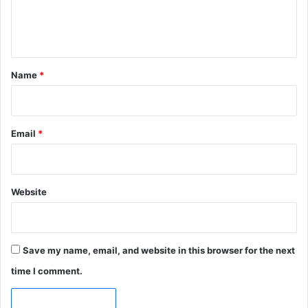
e
n
t
*
Name
*
Email
*
Website
Save my name, email, and website in this browser for the next
time I comment.