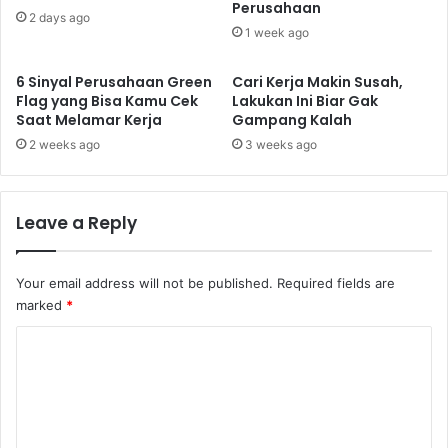
Perusahaan
2 days ago
1 week ago
6 Sinyal Perusahaan Green
Cari Kerja Makin Susah,
Flag yang Bisa Kamu Cek
Lakukan Ini Biar Gak
Saat Melamar Kerja
Gampang Kalah
2 weeks ago
3 weeks ago
Leave a Reply
Your email address will not be published.
Required fields are
marked
*
C
o
m
m