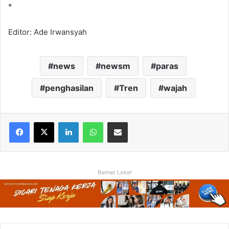
*
Editor: Ade Irwansyah
news
newsm
paras
penghasilan
Tren
wajah
Facebook
X
LinkedIn
WhatsApp
Share via Email
Banner Loker