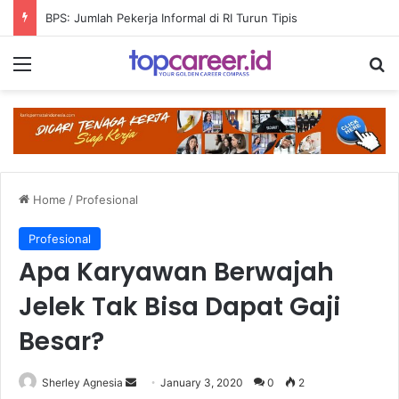
BPS: Jumlah Pekerja Informal di RI Turun Tipis
Menu
Se
Home
/
Profesional
Profesional
Apa Karyawan Berwajah
Jelek Tak Bisa Dapat Gaji
Besar?
Send
Sherley Agnesia
January 3, 2020
0
2