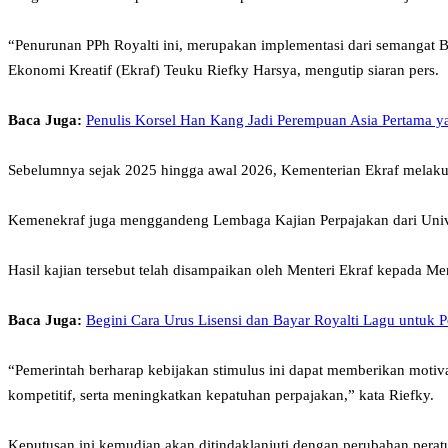
“Penurunan PPh Royalti ini, merupakan implementasi dari semangat B
Ekonomi Kreatif (Ekraf) Teuku Riefky Harsya, mengutip siaran pers.
Baca Juga:
Penulis Korsel Han Kang Jadi Perempuan Asia Pertama y
Sebelumnya sejak 2025 hingga awal 2026, Kementerian Ekraf melakukan
Kemenekraf juga menggandeng Lembaga Kajian Perpajakan dari Univer
Hasil kajian tersebut telah disampaikan oleh Menteri Ekraf kepada 
Baca Juga:
Begini Cara Urus Lisensi dan Bayar Royalti Lagu untuk 
“Pemerintah berharap kebijakan stimulus ini dapat memberikan motiva
kompetitif, serta meningkatkan kepatuhan perpajakan,” kata Riefky.
Keputusan ini kemudian akan ditindaklanjuti dengan perubahan perat