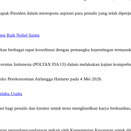
apak Presiden dalam merespons aspirasi para penulis yang telah diper
ang Raih Nobel Sastra
 berbagai rapat koordinasi dengan pemangku kepentingan termasuk pihak
sitas Indonesia (POLTAX FIA UI) dalam melakukan kajian komprehensif
Menko Perekonomian Airlangga Hartarto pada 4 Mei 2026.
Pelaku Usaha
si bagi penulis dan kreator untuk terus menghasilkan karya berkualita
uran perundang-undangan terkait oleh Kementerian Keuangan untuk dii