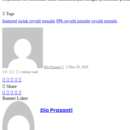
Tags
featured
pajak royalti
penulis
PPh royalti penulis
royalti penulis
Send
an
email
Dio Prasasti
May 29, 2026
0
2
1 minute read
Facebook
X
LinkedIn
WhatsApp
Share
via
Share
Email
Facebook
X
LinkedIn
WhatsApp
Share
via
Banner Loker
Email
Dio Prasasti