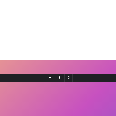
Previous
Next
post
post