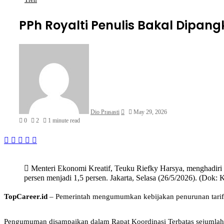
PPh Royalti Penulis Bakal Dipangk
Send
an
email
Dio Prasasti
May 29, 2026
0
2
1 minute read
Facebook
X
LinkedIn
WhatsApp
Share
via
Email
Menteri Ekonomi Kreatif, Teuku Riefky Harsya, menghadiri Ra
persen menjadi 1,5 persen. Jakarta, Selasa (26/5/2026). (Dok: 
TopCareer.id
– Pemerintah mengumumkan kebijakan penurunan tarif P
Pengumuman disampaikan dalam Rapat Koordinasi Terbatas sejumlah m