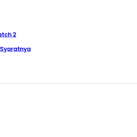
atch 2
 Syaratnya