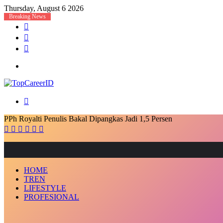
Thursday, August 6 2026
Breaking News
Log
In
Random
Article
Sidebar
Menu
Search
for
PPh Royalti Penulis Bakal Dipangkas Jadi 1,5 Persen
Facebook
X
LinkedIn
Messenger
Messenger
Share
via
Email
HOME
TREN
LIFESTYLE
PROFESIONAL