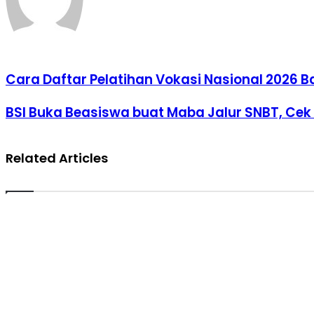
Cara
Cara Daftar Pelatihan Vokasi Nasional 2026 B
Daftar
Pelatihan
BSI
BSI Buka Beasiswa buat Maba Jalur SNBT, Cek
Vokasi
Buka
Nasional
Beasiswa
2026
buat
Batch
Related Articles
Maba
2
Jalur
SNBT,
Cek
Syaratnya