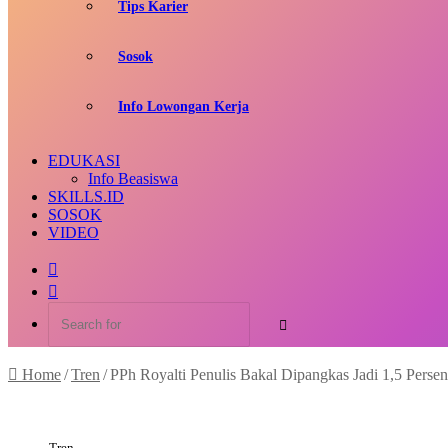
Tips Karier
Sosok
Info Lowongan Kerja
EDUKASI
Info Beasiswa
SKILLS.ID
SOSOK
VIDEO
Random
Article
Switch
skin
Search
for
Home
/
Tren
/
PPh Royalti Penulis Bakal Dipangkas Jadi 1,5 Persen
Tren