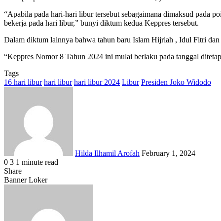
“Apabila pada hari-hari libur tersebut sebagaimana dimaksud pada po
bekerja pada hari libur,” bunyi diktum kedua Keppres tersebut.
Dalam diktum lainnya bahwa tahun baru Islam Hijriah , Idul Fitri da
“Keppres Nomor 8 Tahun 2024 ini mulai berlaku pada tanggal ditetapk
Tags
16 hari libur
hari libur
hari libur 2024
Libur
Presiden Joko Widodo
Send
an
email
Hilda Ilhamil Arofah
February 1, 2024
0
3
1 minute read
Facebook
X
LinkedIn
WhatsApp
Share
Share
via
Facebook
X
LinkedIn
WhatsApp
Share
Banner Loker
Email
via
Email