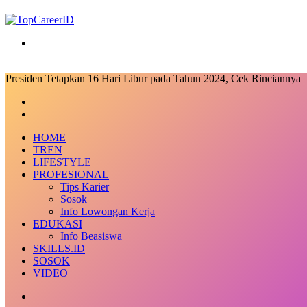
Search
for
Presiden Tetapkan 16 Hari Libur pada Tahun 2024, Cek Rinciannya
Facebook
X
LinkedIn
Messenger
Messenger
Share
Previous
via
post
Next
Email
post
HOME
TREN
LIFESTYLE
PROFESIONAL
Tips Karier
Sosok
Info Lowongan Kerja
EDUKASI
Info Beasiswa
SKILLS.ID
SOSOK
VIDEO
Random