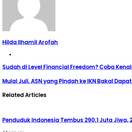
Hilda Ilhamil Arofah
Website
Sudah
Sudah di Level Financial Freedom? Coba Kenal
di
Level
Mulai
Mulai Juli, ASN yang Pindah ke IKN Bakal Dapa
Financial
Juli,
Freedom?
ASN
Coba
Related Articles
yang
Kenali
Pindah
Dulu
ke
7
IKN
Tingkatannya
Bakal
Penduduk Indonesia Tembus 290,1 Juta Jiwa, 2
Dapat
Tunjangan