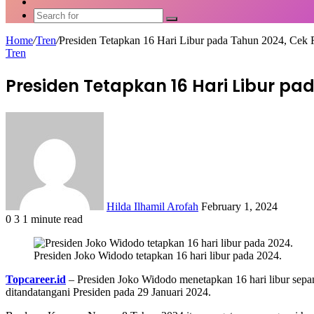
Article
Switch
skin
Search
for
Home
/
Tren
/
Presiden Tetapkan 16 Hari Libur pada Tahun 2024, Cek 
Tren
Presiden Tetapkan 16 Hari Libur pa
Send
an
email
Hilda Ilhamil Arofah
February 1, 2024
0
3
1 minute read
Facebook
X
LinkedIn
WhatsApp
Share
via
Presiden Joko Widodo tetapkan 16 hari libur pada 2024.
Email
Topcareer.id
– Presiden Joko Widodo menetapkan 16 hari libur sepa
ditandatangani Presiden pada 29 Januari 2024.