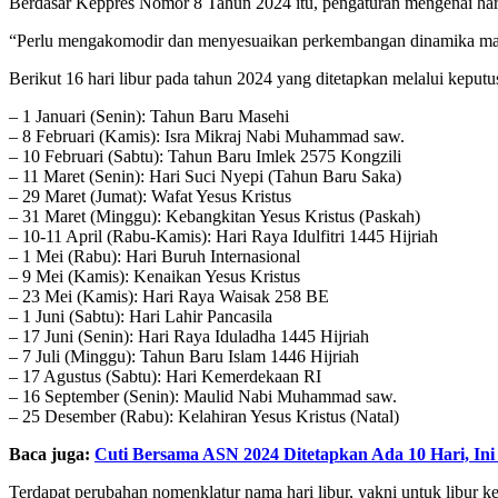
Berdasar Keppres Nomor 8 Tahun 2024 itu, pengaturan mengenai hari-ha
“Perlu mengakomodir dan menyesuaikan perkembangan dinamika masy
Berikut 16 hari libur pada tahun 2024 yang ditetapkan melalui keputus
– 1 Januari (Senin): Tahun Baru Masehi
– 8 Februari (Kamis): Isra Mikraj Nabi Muhammad saw.
– 10 Februari (Sabtu): Tahun Baru Imlek 2575 Kongzili
– 11 Maret (Senin): Hari Suci Nyepi (Tahun Baru Saka)
– 29 Maret (Jumat): Wafat Yesus Kristus
– 31 Maret (Minggu): Kebangkitan Yesus Kristus (Paskah)
– 10-11 April (Rabu-Kamis): Hari Raya Idulfitri 1445 Hijriah
– 1 Mei (Rabu): Hari Buruh Internasional
– 9 Mei (Kamis): Kenaikan Yesus Kristus
– 23 Mei (Kamis): Hari Raya Waisak 258 BE
– 1 Juni (Sabtu): Hari Lahir Pancasila
– 17 Juni (Senin): Hari Raya Iduladha 1445 Hijriah
– 7 Juli (Minggu): Tahun Baru Islam 1446 Hijriah
– 17 Agustus (Sabtu): Hari Kemerdekaan RI
– 16 September (Senin): Maulid Nabi Muhammad saw.
– 25 Desember (Rabu): Kelahiran Yesus Kristus (Natal)
Baca juga:
Cuti Bersama ASN 2024 Ditetapkan Ada 10 Hari, Ini
Terdapat perubahan nomenklatur nama hari libur, yakni untuk libur ke