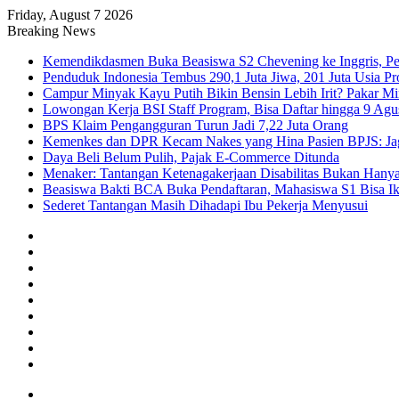
Friday, August 7 2026
Breaking News
Kemendikdasmen Buka Beasiswa S2 Chevening ke Inggris, Pe
Penduduk Indonesia Tembus 290,1 Juta Jiwa, 201 Juta Usia Pr
Campur Minyak Kayu Putih Bikin Bensin Lebih Irit? Pakar M
Lowongan Kerja BSI Staff Program, Bisa Daftar hingga 9 Agu
BPS Klaim Pengangguran Turun Jadi 7,22 Juta Orang
Kemenkes dan DPR Kecam Nakes yang Hina Pasien BPJS: Jaga
Daya Beli Belum Pulih, Pajak E-Commerce Ditunda
Menaker: Tantangan Ketenagakerjaan Disabilitas Bukan Hany
Beasiswa Bakti BCA Buka Pendaftaran, Mahasiswa S1 Bisa Ik
Sederet Tantangan Masih Dihadapi Ibu Pekerja Menyusui
Facebook
X
YouTube
Instagram
TikTok
RSS
Log
In
Random
Article
Sidebar
Menu