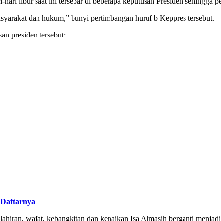
ri libur saat ini tersebar di beberapa keputusan Presiden sehingga per
arakat dan hukum,” bunyi pertimbangan huruf b Keppres tersebut.
an presiden tersebut:
 Daftarnya
lahiran, wafat, kebangkitan dan kenaikan Isa Almasih berganti menjadi 