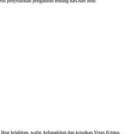
lu penyelarasan pengaturan tentang hari-hari libur.
libur kelahiran, wafat, kebangkitan dan kenaikan Yesus Kristus.