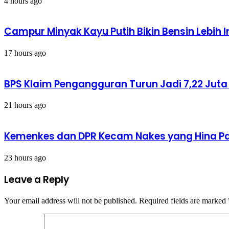
Pionir
4 hours ago
Campur Minyak Kayu Putih Bikin Bensin Lebih 
17 hours ago
BPS Klaim Pengangguran Turun Jadi 7,22 Jut
21 hours ago
Kemenkes dan DPR Kecam Nakes yang Hina Pas
23 hours ago
Leave a Reply
Your email address will not be published.
Required fields are marked