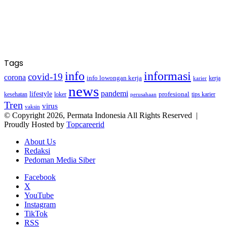
Tags
info
informasi
covid-19
corona
info lowongan kerja
kerja
karier
news
pandemi
lifestyle
kesehatan
loker
profesional
tips karier
perusahaan
Tren
virus
vaksin
© Copyright 2026, Permata Indonesia All Rights Reserved |
Proudly Hosted by
Topcareerid
About Us
Redaksi
Pedoman Media Siber
Facebook
X
YouTube
Instagram
TikTok
RSS