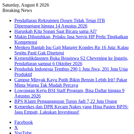
Saturday, August 8 2026
Breaking News
Pendaftaran Rekrutmen Dosen Tidak Tetap ITB
Diperpanjang hingga 14 Agustus 2026
Haruskah Kita Sopan Saat Bicara sama AI?
Makin Dibutuhkan, Pelaku Jasa Servis HP Perlu Tingkatkan
Kompetensi
Menkeu Bantah Isu Gaji Manajer Kopdes Rp 16 Juta: Kalau
Segitu Pasti Gak Disetujui
Kemendikdasmen Buka Beasiswa S2 Chevening ke Inggris,
Pendaftaran sampai 6 Oktober 2026
Penduduk Indonesia Tembus 290,1 Juta Jiwa, 201 Juta Usia
Produktif
Campur Minyak Kayu Putih Bikin Bensin Lebih Irit? Pakar
Minta Warga Tak Mudah Percaya
Lowongan Kerja BSI Staff Program, Bisa Daftar hingga 9
Agustus 2026
BPS Klaim Pengangguran Turun Jadi 7,22 Juta Orang
Kemenkes dan DPR Kecam Nakes yang Hina Pasien BPJS:
Jaga Empati, Lakukan Investigasi!
Facebook
X
YouTube