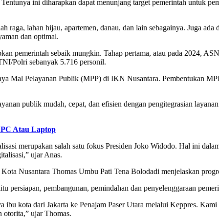
 Tentunya ini diharapkan dapat menunjang target pemerintah untuk pe
aga, lahan hijau, apartemen, danau, dan lain sebagainya. Juga ada du
yaman dan optimal.
 pemerintah sebaik mungkin. Tahap pertama, atau pada 2024, ASN, 
 TNI/Polri sebanyak 5.716 personil.
knya Mal Pelayanan Publik (MPP) di IKN Nusantara. Pembentukan MPP
nan publik mudah, cepat, dan efisien dengan pengitegrasian layanan
 PC Atau Laptop
italisasi merupakan salah satu fokus Presiden Joko Widodo. Hal ini da
alisasi,” ujar Anas.
u Kota Nusantara Thomas Umbu Pati Tena Bolodadi menjelaskan prog
yaitu persiapan, pembangunan, pemindahan dan penyelenggaraan pemeri
a ibu kota dari Jakarta ke Penajam Paser Utara melalui Keppres. Kam
otorita,” ujar Thomas.