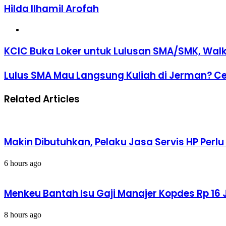
Hilda Ilhamil Arofah
Website
KCIC
KCIC Buka Loker untuk Lulusan SMA/SMK, Walk i
Buka
Loker
Lulus
Lulus SMA Mau Langsung Kuliah di Jerman? C
untuk
SMA
Lulusan
Mau
SMA/SMK,
Related Articles
Langsung
Walk
Kuliah
in
di
Interview
Jerman?
14
Cek
&
Makin Dibutuhkan, Pelaku Jasa Servis HP Perl
Program
15
Studienbrucke
Juni
6 hours ago
Menkeu Bantah Isu Gaji Manajer Kopdes Rp 16 J
8 hours ago