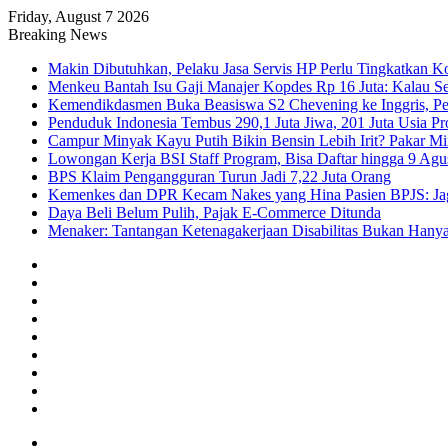
Friday, August 7 2026
Breaking News
Makin Dibutuhkan, Pelaku Jasa Servis HP Perlu Tingkatkan K
Menkeu Bantah Isu Gaji Manajer Kopdes Rp 16 Juta: Kalau Seg
Kemendikdasmen Buka Beasiswa S2 Chevening ke Inggris, Pe
Penduduk Indonesia Tembus 290,1 Juta Jiwa, 201 Juta Usia Pr
Campur Minyak Kayu Putih Bikin Bensin Lebih Irit? Pakar M
Lowongan Kerja BSI Staff Program, Bisa Daftar hingga 9 Agu
BPS Klaim Pengangguran Turun Jadi 7,22 Juta Orang
Kemenkes dan DPR Kecam Nakes yang Hina Pasien BPJS: Jaga
Daya Beli Belum Pulih, Pajak E-Commerce Ditunda
Menaker: Tantangan Ketenagakerjaan Disabilitas Bukan Hany
Facebook
X
YouTube
Instagram
TikTok
RSS
Log
In
Random
Article
Sidebar
Menu