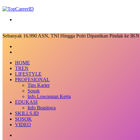
Search
for
Sebanyak 16.990 ASN, TNI Hingga Polri Dipastikan Pindak ke IKN
Facebook
X
LinkedIn
Messenger
Messenger
Share
Previous
via
post
Next
Email
post
HOME
TREN
LIFESTYLE
PROFESIONAL
Tips Karier
Sosok
Info Lowongan Kerja
EDUKASI
Info Beasiswa
SKILLS.ID
SOSOK
VIDEO
Random