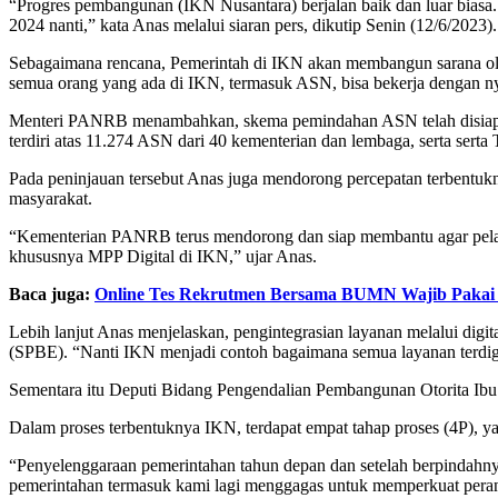
“Progres pembangunan (IKN Nusantara) berjalan baik dan luar biasa.
2024 nanti,” kata Anas melalui siaran pers, dikutip Senin (12/6/2023).
Sebagaimana rencana, Pemerintah di IKN akan membangun sarana olah r
semua orang yang ada di IKN, termasuk ASN, bisa bekerja dengan n
Menteri PANRB menambahkan, skema pemindahan ASN telah disiapkan
terdiri atas 11.274 ASN dari 40 kementerian dan lembaga, serta serta
Pada peninjauan tersebut Anas juga mendorong percepatan terbentu
masyarakat.
“Kementerian PANRB terus mendorong dan siap membantu agar pelaya
khususnya MPP Digital di IKN,” ujar Anas.
Baca juga:
Online Tes Rekrutmen Bersama BUMN Wajib Pakai
Lebih lanjut Anas menjelaskan, pengintegrasian layanan melalui dig
(SPBE). “Nanti IKN menjadi contoh bagaimana semua layanan terdigit
Sementara itu Deputi Bidang Pengendalian Pembangunan Otorita Ib
Dalam proses terbentuknya IKN, terdapat empat tahap proses (4P), 
“Penyelenggaraan pemerintahan tahun depan dan setelah berpindahny
pemerintahan termasuk kami lagi menggagas untuk memperkuat peran 