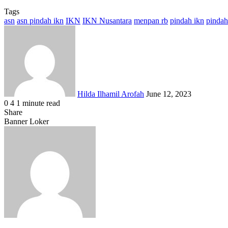
Tags
asn
asn pindah ikn
IKN
IKN Nusantara
menpan rb
pindah ikn
pindah
Send
an
email
Hilda Ilhamil Arofah
June 12, 2023
0
4
1 minute read
Facebook
X
LinkedIn
WhatsApp
Share
Share
via
Facebook
X
LinkedIn
WhatsApp
Share
Banner Loker
Email
via
Email