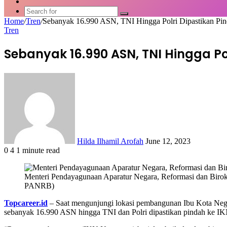
Article
Switch
skin
Search
Home
/
Tren
/
Sebanyak 16.990 ASN, TNI Hingga Polri Dipastikan Pi
for
Tren
Sebanyak 16.990 ASN, TNI Hingga Po
Send
an
email
Hilda Ilhamil Arofah
June 12, 2023
0
4
1 minute read
Facebook
X
LinkedIn
WhatsApp
Share
via
Menteri Pendayagunaan Aparatur Negara, Reformasi dan Biro
Email
PANRB)
Topcareer.id
– Saat mengunjungi lokasi pembangunan Ibu Kota Neg
sebanyak 16.990 ASN hingga TNI dan Polri dipastikan pindah ke I