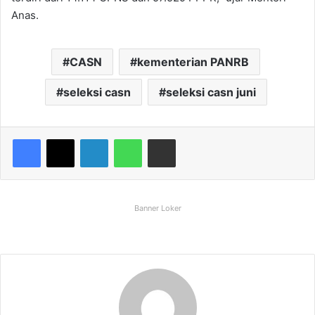
Anas.
CASN
kementerian PANRB
seleksi casn
seleksi casn juni
Facebook
X
LinkedIn
WhatsApp
Share via Email
Banner Loker