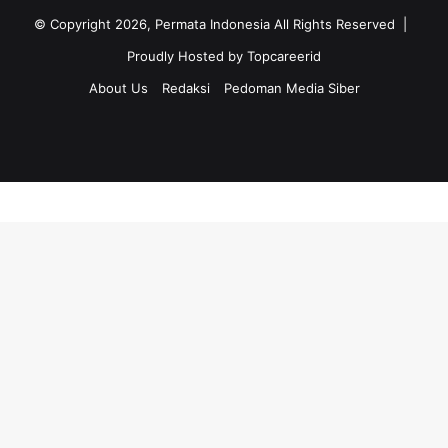
© Copyright 2026, Permata Indonesia All Rights Reserved |
Proudly Hosted by
Topcareerid
About Us
Redaksi
Pedoman Media Siber
Facebook
X
YouTube
Instagram
TikTok
RSS