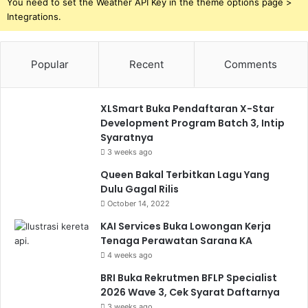
You need to set the Weather API Key in the theme options page >
Integrations.
Popular
Recent
Comments
XLSmart Buka Pendaftaran X-Star
Development Program Batch 3, Intip
Syaratnya
3 weeks ago
Queen Bakal Terbitkan Lagu Yang
Dulu Gagal Rilis
October 14, 2022
KAI Services Buka Lowongan Kerja
Tenaga Perawatan Sarana KA
4 weeks ago
BRI Buka Rekrutmen BFLP Specialist
2026 Wave 3, Cek Syarat Daftarnya
3 weeks ago