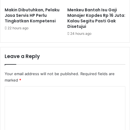
Makin Dibutuhkan, Pelaku
Menkeu Bantah Isu Gaji
Jasa Servis HP Perlu
Manajer Kopdes Rp 16 Juta:
Tingkatkan Kompetensi
Kalau Segitu Pasti Gak
Disetujui
22 hours ago
24 hours ago
Leave a Reply
Your email address will not be published.
Required fields are
marked
*
C
o
m
m
e