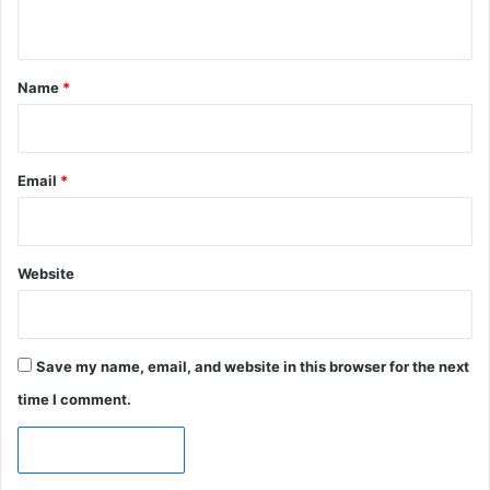
n
t
*
Name
*
Email
*
Website
Save my name, email, and website in this browser for the next
time I comment.