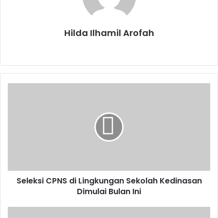
Hilda Ilhamil Arofah
Website
Seleksi
CPNS
di
Lingkungan
Sekolah
Kedinasan
Dimulai
Bulan
Ini
Seleksi CPNS di Lingkungan Sekolah Kedinasan
Dimulai Bulan Ini
Pertamina