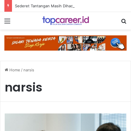
Sederet Tantangan Masih Dihadapi Ibu Pekerja Menyusui
Menu
S
Home
/
narsis
narsis