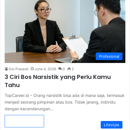
Profesional
Dio Prasasti
June 4, 2026
0
2
3 Ciri Bos Narsistik yang Perlu Kamu
Tahu
TopCareer.id – Orang narsistik bisa ada di mana saja, termasuk
menjadi seorang pimpinan atau bos. Tidak jarang, individu
dengan kecenderungan…
Read More »
Lifestyle