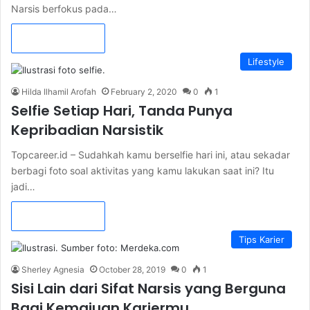
Narsis berfokus pada…
Read More »
Lifestyle
Hilda Ilhamil Arofah
February 2, 2020
0
1
Selfie Setiap Hari, Tanda Punya
Kepribadian Narsistik
Topcareer.id – Sudahkah kamu berselfie hari ini, atau sekadar
berbagi foto soal aktivitas yang kamu lakukan saat ini? Itu
jadi…
Read More »
Tips Karier
Sherley Agnesia
October 28, 2019
0
1
Sisi Lain dari Sifat Narsis yang Berguna
Bagi Kemajuan Kariermu