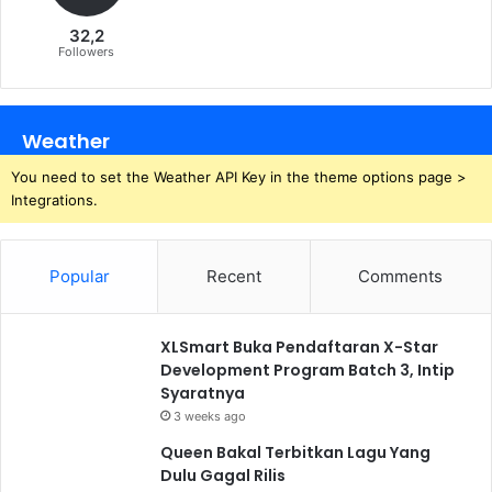
32,2
Followers
Weather
You need to set the Weather API Key in the theme options page >
Integrations.
Popular
Recent
Comments
XLSmart Buka Pendaftaran X-Star
Development Program Batch 3, Intip
Syaratnya
3 weeks ago
Queen Bakal Terbitkan Lagu Yang
Dulu Gagal Rilis