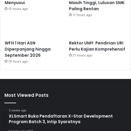
Menyusui
Masih Tinggi, Lulusan SMK
Paling Rentan
15 hours ago
17 hours ago
WFH 1 Hari ASN
Rektor UMY: Pendirian URI
Diperpanjang hingga
Perlu Kajian Komprehensif
September 2026
21 hours ago
19 hours ago
Most Viewed Posts
3 weeks ago
XLSmart Buka Pendaftaran X-Star Development
Program Batch 3, Intip Syaratnya