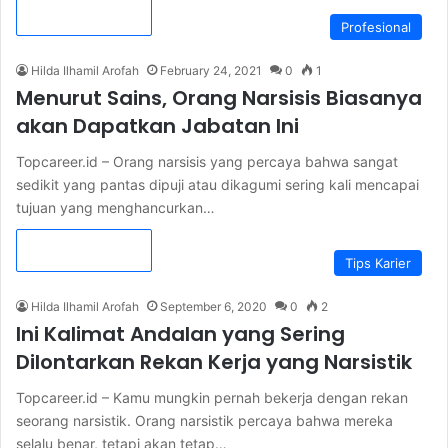
Read More »
Profesional
Hilda Ilhamil Arofah
February 24, 2021
0
1
Menurut Sains, Orang Narsisis Biasanya
akan Dapatkan Jabatan Ini
Topcareer.id – Orang narsisis yang percaya bahwa sangat
sedikit yang pantas dipuji atau dikagumi sering kali mencapai
tujuan yang menghancurkan…
Read More »
Tips Karier
Hilda Ilhamil Arofah
September 6, 2020
0
2
Ini Kalimat Andalan yang Sering
Dilontarkan Rekan Kerja yang Narsistik
Topcareer.id – Kamu mungkin pernah bekerja dengan rekan
seorang narsistik. Orang narsistik percaya bahwa mereka
selalu benar, tetapi akan tetap…