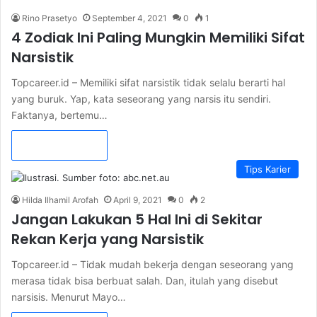
Rino Prasetyo
September 4, 2021
0
1
4 Zodiak Ini Paling Mungkin Memiliki Sifat
Narsistik
Topcareer.id – Memiliki sifat narsistik tidak selalu berarti hal
yang buruk. Yap, kata seseorang yang narsis itu sendiri.
Faktanya, bertemu…
Read More »
Tips Karier
Hilda Ilhamil Arofah
April 9, 2021
0
2
Jangan Lakukan 5 Hal Ini di Sekitar
Rekan Kerja yang Narsistik
Topcareer.id – Tidak mudah bekerja dengan seseorang yang
merasa tidak bisa berbuat salah. Dan, itulah yang disebut
narsisis. Menurut Mayo…