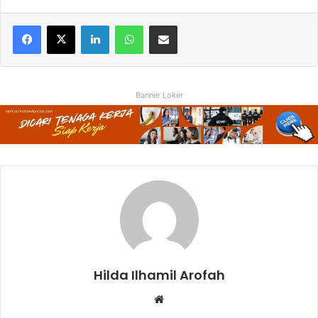
Facebook
X
LinkedIn
WhatsApp
Share via Email
Banner Loker
Hilda Ilhamil Arofah
Website