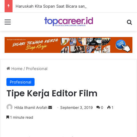
Haruskah Kita Sopan Saat Bicara sama AI?
Menu
Se
Home
/
Profesional
Profesional
Tipe Kerja Editor Film
Send
Hilda Ilhamil Arofah
September 3, 2019
0
1
an
1 minute read
email