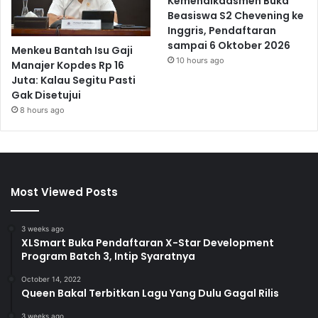
Kemendikdasmen Buka
Beasiswa S2 Chevening ke
Inggris, Pendaftaran
sampai 6 Oktober 2026
Menkeu Bantah Isu Gaji
10 hours ago
Manajer Kopdes Rp 16
Juta: Kalau Segitu Pasti
Gak Disetujui
8 hours ago
Most Viewed Posts
3 weeks ago
XLSmart Buka Pendaftaran X-Star Development
Program Batch 3, Intip Syaratnya
October 14, 2022
Queen Bakal Terbitkan Lagu Yang Dulu Gagal Rilis
3 weeks ago