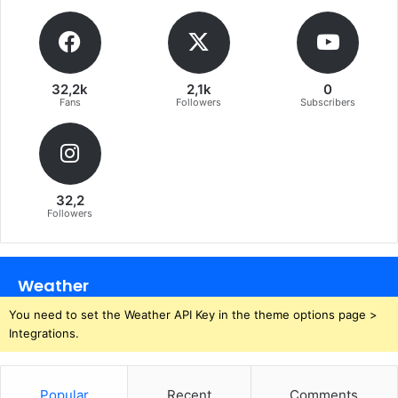
32,2k
2,1k
0
Fans
Followers
Subscribers
32,2
Followers
Weather
You need to set the Weather API Key in the theme options page >
Integrations.
Popular
Recent
Comments