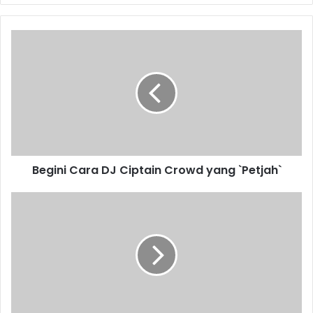
Begini
Cara
DJ
Ciptain
Crowd
yang
`Petjah`
Begini Cara DJ Ciptain Crowd yang `Petjah`
Ikut
Beasiswa
#Kejarmimpi
dengan
CIMB
Niaga