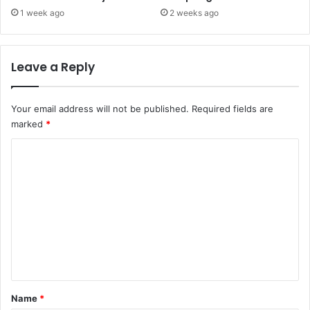
1 week ago
2 weeks ago
Leave a Reply
Your email address will not be published.
Required fields are
marked
*
C
o
m
m
e
n
t
*
Name
*