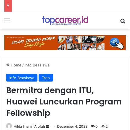
Menu
Se
Home
/
Info Beasiswa
Info Beasiswa
Tren
Bermitra dengan ITU,
Huawei Luncurkan Program
Fellowship
Send
Hilda Ilhamil Arofah
December 4, 2023
0
2