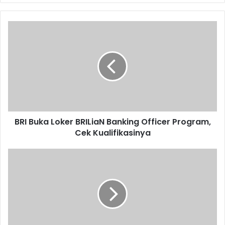
BRI
Buka
Loker
BRILiaN
Banking
Officer
Program,
Cek
Kualifikasinya
BRI Buka Loker BRILiaN Banking Officer Program,
Cek Kualifikasinya
Data
Udemy
Tunjukkan
Permintaan
Global
Terhadap
Keterampilan