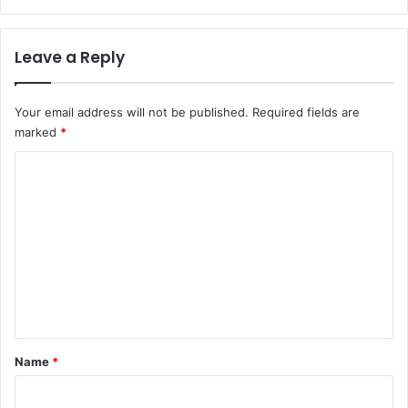
Leave a Reply
Your email address will not be published.
Required fields are
marked
*
C
o
m
m
e
n
t
*
Name
*