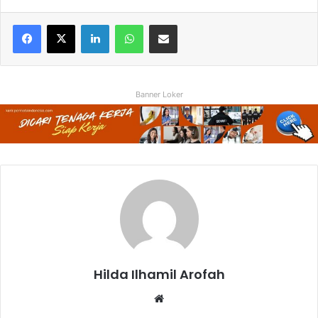
Facebook
X
LinkedIn
WhatsApp
Share via Email
Banner Loker
Hilda Ilhamil Arofah
Website