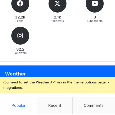
32,2k
2,1k
0
Fans
Followers
Subscribers
32,2
Followers
Weather
You need to set the Weather API Key in the theme options page >
Integrations.
Popular
Recent
Comments