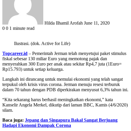
Hilda Ilhamil Arofah
June 11, 2020
0
0
1 minute read
Ilustrasi. (dok. Active for Life)
Topcareer.id
– Pemerintah Jerman telah menyetujui paket stimulus
fiskal sebesar 130 miliar Euro yang memotong pajak dan
menyerahkan 300 Euro per anak atau sekitar Rp4,7 juta (1Euro=
Rp15.793) untuk setiap keluarga.
Langkah ini dirancang untuk memulai ekonomi yang telah sangat
terpukul oleh krisis virus corona. Jerman menuju resesi terburuk
dalam 70 tahun dengan PDB diperkirakan menyusut 6,3% tahun ini.
“Kita sekarang harus berhasil meningkatkan ekonomi,” kata
Kanselir Angela Merkel, dikutip dari laman BBC, Kamis (4/6/2020)
silam.
Baca juga:
Jepang dan Singapura Bakal Sangat Berjuang
Hadapi Ekonomi Dampak Corona