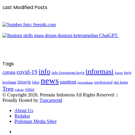
Last Modified Posts
Tags
info
informasi
covid-19
corona
info lowongan kerja
kerja
karier
news
pandemi
lifestyle
kesehatan
loker
profesional
tips karier
perusahaan
Tren
virus
vaksin
© Copyright 2026, Permata Indonesia All Rights Reserved |
Proudly Hosted by
Topcareerid
About Us
Redaksi
Pedoman Media Siber
Facebook