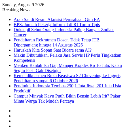
Sunday, August 9 2026
Breaking News
Arab Saudi Resmi Akuisisi Perusahaan Gim EA
BPS: Jumlah Pekerja Informal di RI Turun Tipis
Dukcapil Sebut Orang Indonesia Paling Banyak Zodiak
Cancer
Pendaftaran Rekrutmen Dosen Tidak Tetap ITB
Diperpanjang hingga 14 Agustus 2026
Haruskah Kita Sopan Saat Bicara sama AI?
Makin Dibutuhkan, Pelaku Jasa Servis HP Perlu Tingkatkan
Kompetensi
Menkeu Bantah Isu Gaji Manajer Kopdes Rp 16 Juta: Kalau
Segitu Pasti Gak Disetujui
Kemendikdasmen Buka Beasiswa S2 Chevening ke Inggris,
Pendaftaran sampai 6 Oktober 2026
Penduduk Indonesia Tembus 290,1 Juta Jiwa, 201 Juta Usia
Produktif
Campur Minyak Kayu Putih Bikin Bensin Lebih Irit? Pakar
Minta Warga Tak Mudah Percaya
Facebook
X
YouTube
Instagram