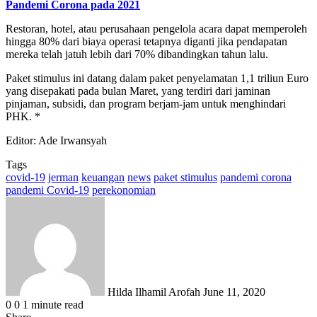
Pandemi Corona pada 2021
Restoran, hotel, atau perusahaan pengelola acara dapat memperoleh
hingga 80% dari biaya operasi tetapnya diganti jika pendapatan
mereka telah jatuh lebih dari 70% dibandingkan tahun lalu.
Paket stimulus ini datang dalam paket penyelamatan 1,1 triliun Euro
yang disepakati pada bulan Maret, yang terdiri dari jaminan
pinjaman, subsidi, dan program berjam-jam untuk menghindari
PHK. *
Editor: Ade Irwansyah
Tags
covid-19
jerman
keuangan
news
paket stimulus
pandemi corona
pandemi Covid-19
perekonomian
Send
an
email
Hilda Ilhamil Arofah
June 11, 2020
0
0
1 minute read