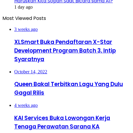
Haruskah Kita Sopan Saat Bicara sama AI?
1 day ago
Most Viewed Posts
3 weeks ago
XLSmart Buka Pendaftaran X-Star
Development Program Batch 3, Intip
Syaratnya
October 14, 2022
Queen Bakal Terbitkan Lagu Yang Dulu
Gagal Rilis
4 weeks ago
KAI Services Buka Lowongan Kerja
Tenaga Perawatan Sarana KA