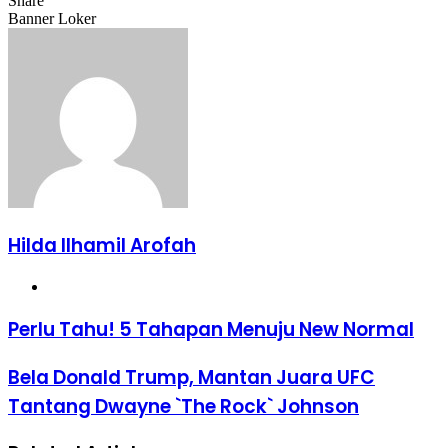
Share
Facebook
X
LinkedIn
WhatsApp
Share
Banner Loker
via
Email
Hilda Ilhamil Arofah
Website
Perlu
Perlu Tahu! 5 Tahapan Menuju New Normal
Tahu!
5
Bela
Bela Donald Trump, Mantan Juara UFC
Tahapan
Donald
Menuju
Tantang Dwayne `The Rock` Johnson
Trump,
New
Mantan
Normal
Juara