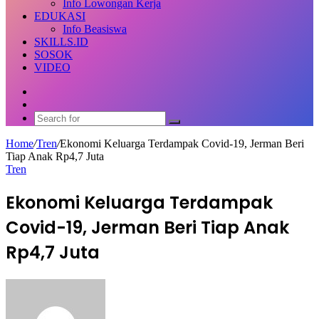
Info Lowongan Kerja
EDUKASI
Info Beasiswa
SKILLS.ID
SOSOK
VIDEO
Random
Article
Switch
skin
Search
for
Home
/
Tren
/
Ekonomi Keluarga Terdampak Covid-19, Jerman Beri
Tiap Anak Rp4,7 Juta
Tren
Ekonomi Keluarga Terdampak
Covid-19, Jerman Beri Tiap Anak
Rp4,7 Juta
Send
an
email