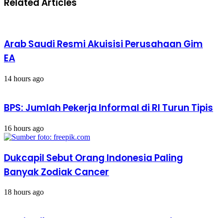
Related Articles
UFC
Tantang
Dwayne
`The
Rock`
Arab Saudi Resmi Akuisisi Perusahaan Gim
Johnson
EA
14 hours ago
BPS: Jumlah Pekerja Informal di RI Turun Tipis
16 hours ago
Dukcapil Sebut Orang Indonesia Paling
Banyak Zodiak Cancer
18 hours ago