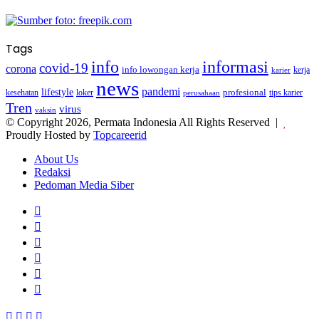
Tags
info
informasi
covid-19
corona
info lowongan kerja
kerja
karier
news
pandemi
lifestyle
kesehatan
loker
profesional
tips karier
perusahaan
Tren
virus
vaksin
© Copyright 2026, Permata Indonesia All Rights Reserved |
Proudly Hosted by
Topcareerid
About Us
Redaksi
Pedoman Media Siber
Facebook
X
YouTube
Instagram
TikTok
RSS
Facebook
X
LinkedIn
WhatsApp