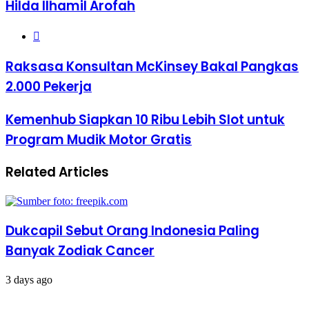
Hilda Ilhamil Arofah
Website
Raksasa
Raksasa Konsultan McKinsey Bakal Pangkas
Konsultan
2.000 Pekerja
McKinsey
Bakal
Pangkas
Kemenhub
Kemenhub Siapkan 10 Ribu Lebih Slot untuk
2.000
Siapkan
Program Mudik Motor Gratis
Pekerja
10
Ribu
Lebih
Related Articles
Slot
untuk
Program
Mudik
Motor
Dukcapil Sebut Orang Indonesia Paling
Gratis
Banyak Zodiak Cancer
3 days ago