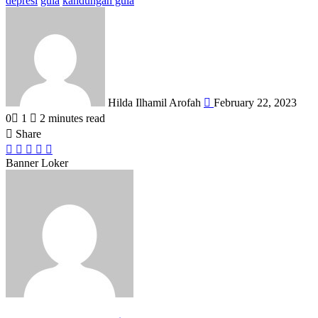
depresi
gula
kandungan gula
Send
an
email
Hilda Ilhamil Arofah
February 22, 2023
0
1
2 minutes read
Share
Facebook
X
LinkedIn
WhatsApp
Share
via
Banner Loker
Email