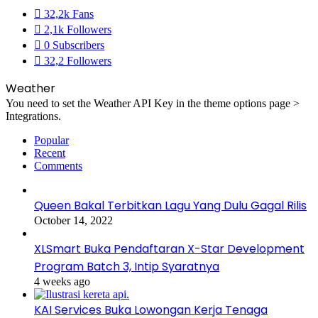
32,2k
Fans
2,1k
Followers
0
Subscribers
32,2
Followers
Weather
You need to set the Weather API Key in the theme options page >
Integrations.
Popular
Recent
Comments
Queen Bakal Terbitkan Lagu Yang Dulu Gagal Rilis
October 14, 2022
XLSmart Buka Pendaftaran X-Star Development
Program Batch 3, Intip Syaratnya
4 weeks ago
KAI Services Buka Lowongan Kerja Tenaga