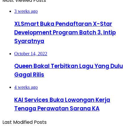
Most Viewed Posts
3 weeks ago
XLSmart Buka Pendaftaran X-Star
Development Program Batch 3, Intip
Syaratnya
October 14, 2022
Queen Bakal Terbitkan Lagu Yang Dulu
Gagal Rilis
4 weeks ago
KAI Services Buka Lowongan Kerja
Tenaga Perawatan Sarana KA
Last Modified Posts