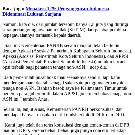
Baca juga:
Menaker: 12% Pengangguran Indonesia
Didominasi Lulusan Sarjana
Namun, kata dia, dari jumlah tersebut, hanya 1,8 juta yang diiringi
surat pertanggungjawaban mutlak (SPTJM) dari pejabat pembina
kepegawaiannya termasuk kepala daerah.
“Saat ini, Kementerian PANRB secara maraton telah bertemu
dengan Apkasi (Asosiasi Pemerintah Kabupaten Seluruh Indonesia),
Apeksi (Asosiasi Pemerintah Kota Seluruh Indonesia), dan APPSI
(Asosiasi Pemerintah Provinsi Seluruh Indonesia) untuk mencari
opsi terbaik bagi penataan tenaga non-ASN,” ucap dia.
“Jadi pemerintah pusat tidak mau seenaknya sendiri, tapi kami
mendengar suara daerah sebagai salah satu pengguna terbanyak
tenaga non-ASN. Bahkan besok saya ke Kalimantan Timur untuk
bertemu para gubernur di dalam APPSI guna membahas tenaga non-
ASN ini,” tambah Anas.
Selain itu, lanjut Anas, Kementerian PANRB berkonsultasi dan
mendapat banyak masukan dari komisi terkait di DPR dan DPD.
“Kami juga telah dan terus konsultasi dengan teman-teman di DPR
maupun DPD, karena beliau-beliau juga punya concern terhadap