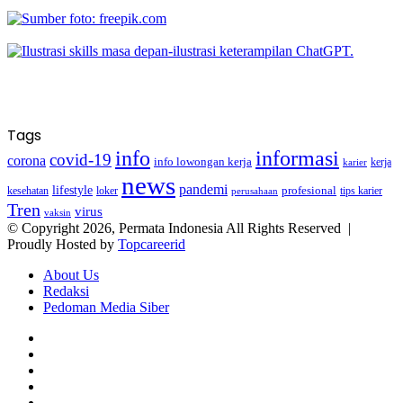
Tags
info
informasi
covid-19
corona
info lowongan kerja
kerja
karier
news
pandemi
lifestyle
kesehatan
loker
profesional
tips karier
perusahaan
Tren
virus
vaksin
© Copyright 2026, Permata Indonesia All Rights Reserved |
Proudly Hosted by
Topcareerid
About Us
Redaksi
Pedoman Media Siber
Facebook
X
YouTube
Instagram
TikTok