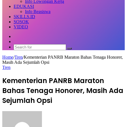
Info Lowongan Kerja
EDUKASI
Info Beasiswa
SKILLS.ID
SOSOK
VIDEO
Random
Article
Switch
skin
Search
for
Home
/
Tren
/
Kementerian PANRB Maraton Bahas Tenaga Honorer,
Masih Ada Sejumlah Opsi
Tren
Kementerian PANRB Maraton
Bahas Tenaga Honorer, Masih Ada
Sejumlah Opsi
Send
an
email