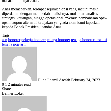
masalah ini,” ujar Anas.
Anas memaparkan, terdapat sejumlah opsi yang saat ini masih
diperdalam dengan membedah analisisnya, mulai dari analisis
strategis, keuangan, hingga operasional. “Semua pembahasan opsi-
opsi maupun alternatif kebijakan yang ada akan kami laporkan
kepada Bapak Presiden,” tandas Anas.
Tags
asn
honorer
pekerja honorer
tenaga honorer
tenaga honorer instansi
tenaga non-asn
Send
an
email
Hilda Ilhamil Arofah
February 24, 2023
0
1
2 minutes read
Share
Facebook
X
LinkedIn
WhatsApp
Share
Banner Loker
via
Email