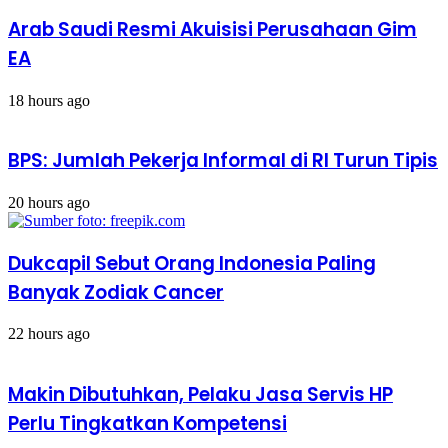
27
Februari
Arab Saudi Resmi Akuisisi Perusahaan Gim
EA
18 hours ago
BPS: Jumlah Pekerja Informal di RI Turun Tipis
20 hours ago
Dukcapil Sebut Orang Indonesia Paling
Banyak Zodiak Cancer
22 hours ago
Makin Dibutuhkan, Pelaku Jasa Servis HP
Perlu Tingkatkan Kompetensi