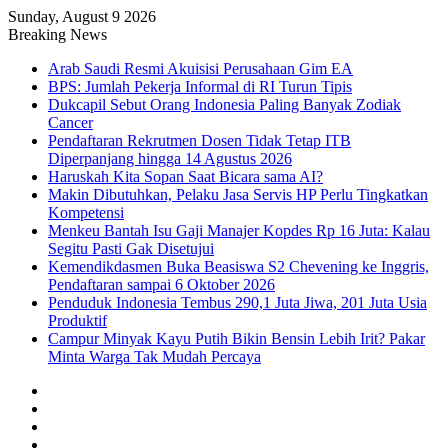
Sunday, August 9 2026
Breaking News
Arab Saudi Resmi Akuisisi Perusahaan Gim EA
BPS: Jumlah Pekerja Informal di RI Turun Tipis
Dukcapil Sebut Orang Indonesia Paling Banyak Zodiak
Cancer
Pendaftaran Rekrutmen Dosen Tidak Tetap ITB
Diperpanjang hingga 14 Agustus 2026
Haruskah Kita Sopan Saat Bicara sama AI?
Makin Dibutuhkan, Pelaku Jasa Servis HP Perlu Tingkatkan
Kompetensi
Menkeu Bantah Isu Gaji Manajer Kopdes Rp 16 Juta: Kalau
Segitu Pasti Gak Disetujui
Kemendikdasmen Buka Beasiswa S2 Chevening ke Inggris,
Pendaftaran sampai 6 Oktober 2026
Penduduk Indonesia Tembus 290,1 Juta Jiwa, 201 Juta Usia
Produktif
Campur Minyak Kayu Putih Bikin Bensin Lebih Irit? Pakar
Minta Warga Tak Mudah Percaya
Facebook
X
YouTube
Instagram