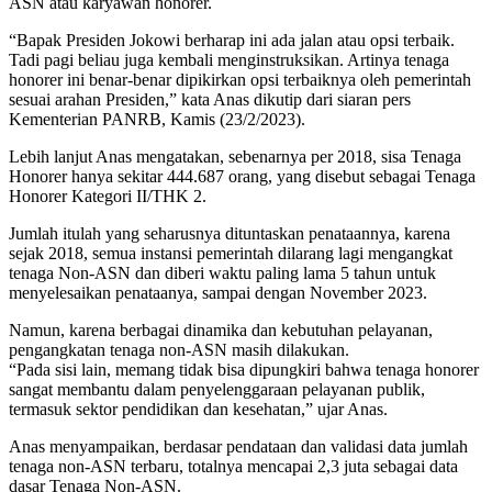
ASN atau karyawan honorer.
“Bapak Presiden Jokowi berharap ini ada jalan atau opsi terbaik.
Tadi pagi beliau juga kembali menginstruksikan. Artinya tenaga
honorer ini benar-benar dipikirkan opsi terbaiknya oleh pemerintah
sesuai arahan Presiden,” kata Anas dikutip dari siaran pers
Kementerian PANRB, Kamis (23/2/2023).
Lebih lanjut Anas mengatakan, sebenarnya per 2018, sisa Tenaga
Honorer hanya sekitar 444.687 orang, yang disebut sebagai Tenaga
Honorer Kategori II/THK 2.
Jumlah itulah yang seharusnya dituntaskan penataannya, karena
sejak 2018, semua instansi pemerintah dilarang lagi mengangkat
tenaga Non-ASN dan diberi waktu paling lama 5 tahun untuk
menyelesaikan penataanya, sampai dengan November 2023.
Namun, karena berbagai dinamika dan kebutuhan pelayanan,
pengangkatan tenaga non-ASN masih dilakukan.
“Pada sisi lain, memang tidak bisa dipungkiri bahwa tenaga honorer
sangat membantu dalam penyelenggaraan pelayanan publik,
termasuk sektor pendidikan dan kesehatan,” ujar Anas.
Anas menyampaikan, berdasar pendataan dan validasi data jumlah
tenaga non-ASN terbaru, totalnya mencapai 2,3 juta sebagai data
dasar Tenaga Non-ASN.