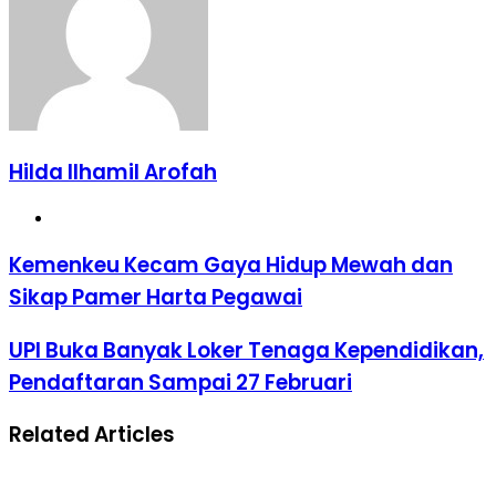
Hilda Ilhamil Arofah
Website
Kemenkeu
Kemenkeu Kecam Gaya Hidup Mewah dan
Kecam
Sikap Pamer Harta Pegawai
Gaya
Hidup
Mewah
UPI
UPI Buka Banyak Loker Tenaga Kependidikan,
dan
Buka
Pendaftaran Sampai 27 Februari
Sikap
Banyak
Pamer
Loker
Harta
Tenaga
Related Articles
Pegawai
Kependidikan,
Pendaftaran
Sampai