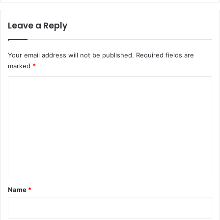
Leave a Reply
Your email address will not be published.
Required fields are
marked
*
C
o
m
m
e
n
t
*
Name
*