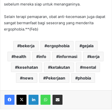
sebelum mereka siap untuk menanganinya.
Selain terapi pemaparan, obat anti-kecemasan juga dapat
sangat bermanfaat bagi seseorang yang menderita
ergophobia.**(Feb)
bekerja
ergophobia
gejala
health
info
informasi
kerja
kesehatan
ketakutan
mental
news
Pekerjaan
phobia
Facebook
X
LinkedIn
WhatsApp
Share via Email