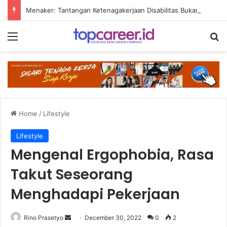
Menaker: Tantangan Ketenagakerjaan Disabilitas Bukan Hanya Soal Lowongan Kerja
Menu
Se
Home
/
Lifestyle
Lifestyle
Mengenal Ergophobia, Rasa
Takut Seseorang
Menghadapi Pekerjaan
Send
Rino Prasetyo
December 30, 2022
0
2