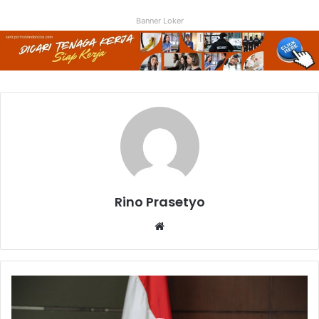
Banner Loker
Rino Prasetyo
Website
Menko
PMK
Sebut