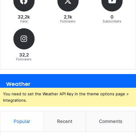
32,2k
2,1k
0
Fans
Followers
Subscribers
32,2
Followers
Weather
You need to set the Weather API Key in the theme options page >
Integrations.
Popular
Recent
Comments