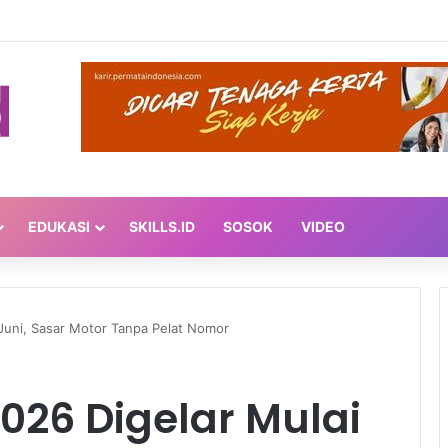
ta Sopan Saat Bicara sama AI?
EDUKASI
SKILLS.ID
SOSOK
VIDEO
 Juni, Sasar Motor Tanpa Pelat Nomor
026 Digelar Mulai