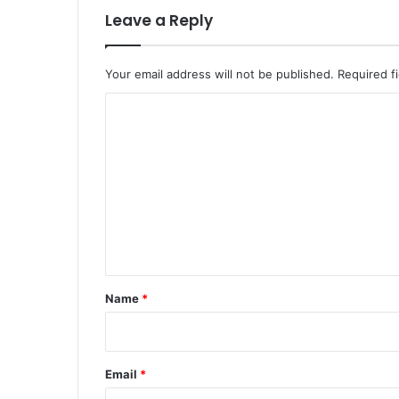
Leave a Reply
Your email address will not be published.
Required f
C
o
m
m
e
n
t
*
Name
*
Email
*