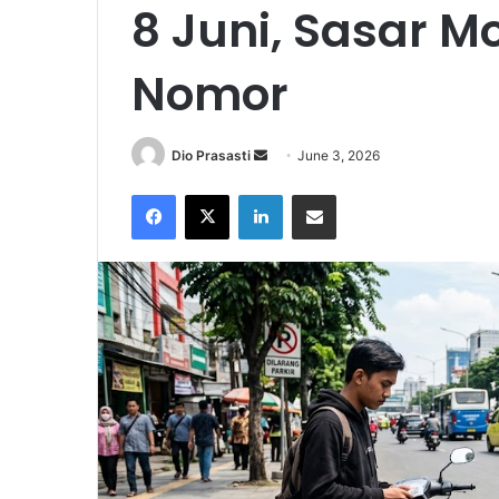
8 Juni, Sasar M
Nomor
Send
Dio Prasasti
June 3, 2026
an
Facebook
X
LinkedIn
Share via Email
email