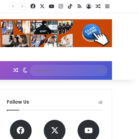
Facebook
X
YouTube
Instagram
TikTok
RSS
Log In
Random Article
Sidebar
Random Article
Switch skin
Search
for
Follow Us