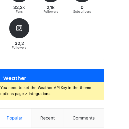
32,2k
2,1k
0
Fans
Followers
Subscribers
32,2
Followers
Weather
You need to set the Weather API Key in the theme
options page > Integrations.
Popular
Recent
Comments