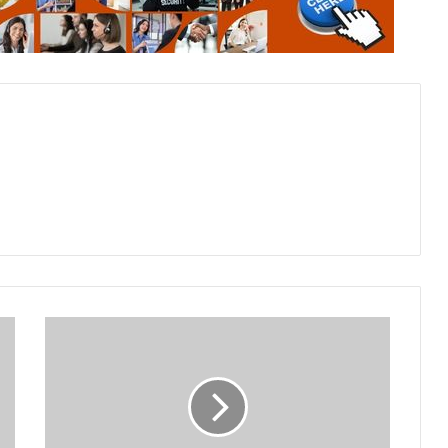
Ramai
PHK,
Gak
Semua
Pekerja
Bisa