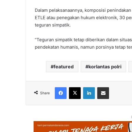
Dalam pelaksanaannya, komposisi penindakan O
ETLE atau penegakan hukum elektronik, 30 per
teguran simpatik.
“Teguran simpatik tetap diberikan dalam situas
pendekatan humanis, namun porsinya tetap terb
featured
korlantas polri
Facebook
X
LinkedIn
Share via Email
Share