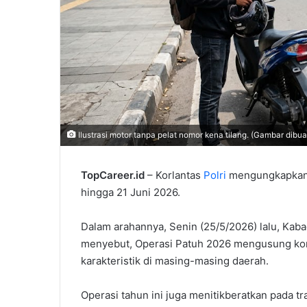
Ilustrasi motor tanpa pelat nomor kena tilang. (Gambar dibu
TopCareer.id
– Korlantas
Polri
mengungkapkan b
hingga 21 Juni 2026.
Dalam arahannya, Senin (25/5/2026) lalu, Kaba
menyebut, Operasi Patuh 2026 mengusung kon
karakteristik di masing-masing daerah.
Operasi tahun ini juga menitikberatkan pada tr