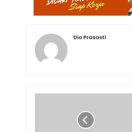
Dio Prasasti
Lowongan
Kerja
Permata
Indonesia,
Ada
buat