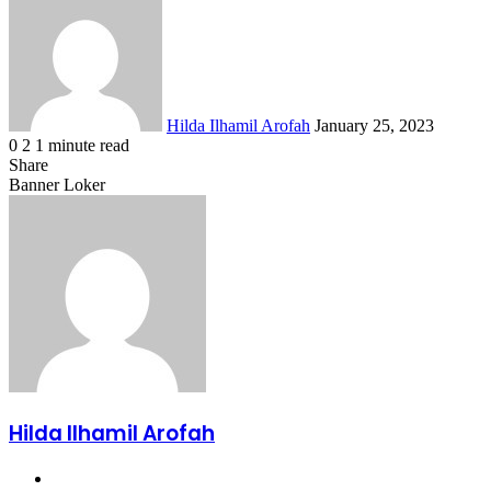
an
email
Hilda Ilhamil Arofah
January 25, 2023
0
2
1 minute read
Facebook
X
LinkedIn
WhatsApp
Share
Share
via
Facebook
X
LinkedIn
WhatsApp
Share
Banner Loker
Email
via
Email
Hilda Ilhamil Arofah
Website