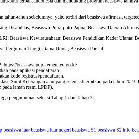
ra-putri terbaik Indonesia dan mendukung program beasiswa lainnya 
ahun-tahun sebelumnya, yaitu terdiri dari beasiswa afirmasi, target
g Disabilitas; Beasiswa Putra-putri Papua; Beasiswa Daerah Afirmasi
RI; Beasiswa Kewirausahaan; Beasiswa Pendidikan Kader Ulama; Beas
wa Perguruan Tinggi Utama Dunia; Beasiswa Parsial.
: https://beasiswalpdp.kemenkeu.go.id/
an pada aplikasi pendaftaran
kan kode registrasi/pendaftaran.
, Surat Keterangan atau yang sejenis diterbitkan pada tahun 2023 da
am pada laman resmi LPDP).
hingga pengumuman seleksi Tahap 1 dan Tahap 2:
dp
beasiswa luar
beasiswa luar negeri
beasiswa S1
beasiswa S2
info be