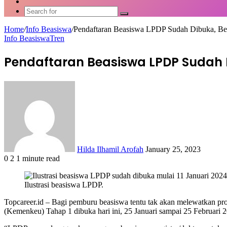
Article
Switch
skin
Search
for
Home
/
Info Beasiswa
/
Pendaftaran Beasiswa LPDP Sudah Dibuka, Beg
Info Beasiswa
Tren
Pendaftaran Beasiswa LPDP Sudah 
Send
an
email
Hilda Ilhamil Arofah
January 25, 2023
0
2
1 minute read
Facebook
X
LinkedIn
WhatsApp
Share
via
Ilustrasi beasiswa LPDP.
Email
Topcareer.id – Bagi pemburu beasiswa tentu tak akan melewatkan p
(Kemenkeu) Tahap 1 dibuka hari ini, 25 Januari sampai 25 Februari 