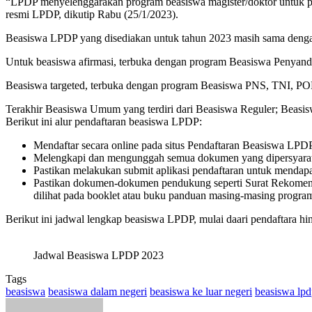
“LPDP menyelenggarakan program beasiswa magister/doktor untuk put
resmi LPDP, dikutip Rabu (25/1/2023).
Beasiswa LPDP yang disediakan untuk tahun 2023 masih sama dengan t
Untuk beasiswa afirmasi, terbuka dengan program Beasiswa Penyandan
Beasiswa targeted, terbuka dengan program Beasiswa PNS, TNI, POL
Terakhir Beasiswa Umum yang terdiri dari Beasiswa Reguler; Beasis
Berikut ini alur pendaftaran beasiswa LPDP:
Mendaftar secara online pada situs Pendaftaran Beasiswa LPDP
Melengkapi dan mengunggah semua dokumen yang dipersyaratk
Pastikan melakukan submit aplikasi pendaftaran untuk mendapat
Pastikan dokumen-dokumen pendukung seperti Surat Rekomendasi
dilihat pada booklet atau buku panduan masing-masing progr
Berikut ini jadwal lengkap beasiswa LPDP, mulai daari pendaftara 
Jadwal Beasiswa LPDP 2023
Tags
beasiswa
beasiswa dalam negeri
beasiswa ke luar negeri
beasiswa lp
Send