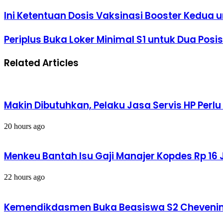
Ini
Ini Ketentuan Dosis Vaksinasi Booster Kedu
Ketentuan
Dosis
Periplus
Periplus Buka Loker Minimal S1 untuk Dua Posis
Vaksinasi
Buka
Booster
Loker
Kedua
Related Articles
Minimal
untuk
S1
Masyarakat
untuk
Umum
Dua
Posisi
Makin Dibutuhkan, Pelaku Jasa Servis HP Perl
20 hours ago
Menkeu Bantah Isu Gaji Manajer Kopdes Rp 16 J
22 hours ago
Kemendikdasmen Buka Beasiswa S2 Chevening 