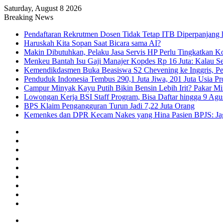
Saturday, August 8 2026
Breaking News
Pendaftaran Rekrutmen Dosen Tidak Tetap ITB Diperpanjang 
Haruskah Kita Sopan Saat Bicara sama AI?
Makin Dibutuhkan, Pelaku Jasa Servis HP Perlu Tingkatkan K
Menkeu Bantah Isu Gaji Manajer Kopdes Rp 16 Juta: Kalau Seg
Kemendikdasmen Buka Beasiswa S2 Chevening ke Inggris, Pe
Penduduk Indonesia Tembus 290,1 Juta Jiwa, 201 Juta Usia Pr
Campur Minyak Kayu Putih Bikin Bensin Lebih Irit? Pakar M
Lowongan Kerja BSI Staff Program, Bisa Daftar hingga 9 Agu
BPS Klaim Pengangguran Turun Jadi 7,22 Juta Orang
Kemenkes dan DPR Kecam Nakes yang Hina Pasien BPJS: Jaga
Facebook
X
YouTube
Instagram
TikTok
RSS
Log
In
Random
Article
Sidebar
Menu