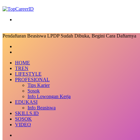
Search
for
Pendaftaran Beasiswa LPDP Sudah Dibuka, Begini Cara Daftarnya
Facebook
X
LinkedIn
Messenger
Messenger
Share
Previous
via
post
Next
Email
post
HOME
TREN
LIFESTYLE
PROFESIONAL
Tips Karier
Sosok
Info Lowongan Kerja
EDUKASI
Info Beasiswa
SKILLS.ID
SOSOK
VIDEO
Random