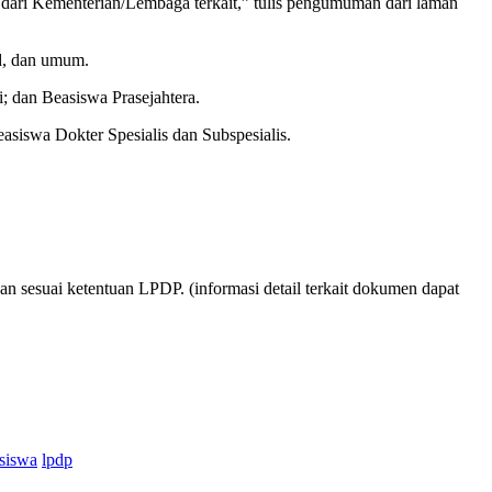
dari Kementerian/Lembaga terkait,” tulis pengumuman dari laman
ed, dan umum.
; dan Beasiswa Prasejahtera.
iswa Dokter Spesialis dan Subspesialis.
n sesuai ketentuan LPDP. (informasi detail terkait dokumen dapat
asiswa
lpdp