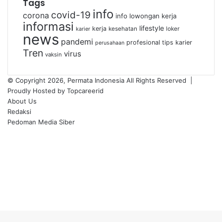
Tags
info
covid-19
corona
info lowongan kerja
informasi
lifestyle
kerja
kesehatan
loker
karier
news
pandemi
profesional
tips karier
perusahaan
Tren
virus
vaksin
© Copyright 2026, Permata Indonesia All Rights Reserved |
Proudly Hosted by
Topcareerid
About Us
Redaksi
Pedoman Media Siber
Facebook
X
YouTube
Instagram
TikTok
RSS
Facebook
X
LinkedIn
WhatsApp
Back
to