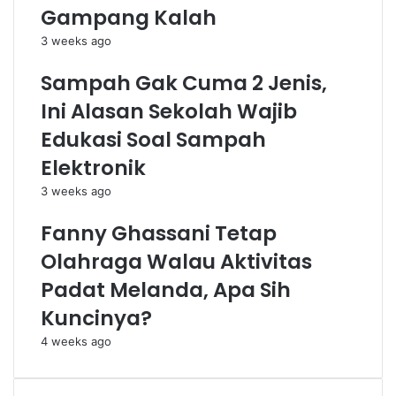
3
k
Gampang Kalah
M
u
3 weeks ago
i
n
l
t
Sampah Gak Cuma 2 Jenis,
i
u
a
k
Ini Alasan Sekolah Wajib
r
P
Edukasi Soal Sampah
e
r
Elektronik
e
3 weeks ago
m
p
Fanny Ghassani Tetap
u
a
Olahraga Walau Aktivitas
n
Padat Melanda, Apa Sih
Kuncinya?
4 weeks ago