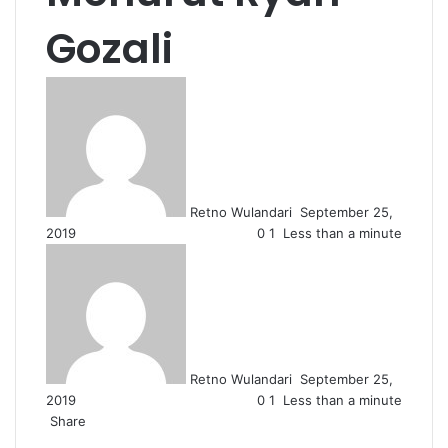
Gozali
S
e
n
d
a
n
Retno Wulandari
September 25,
e
2019
0
1
Less than a minute
m
S
a
e
i
n
l
d
a
n
Retno Wulandari
September 25,
e
2019
0
1
Less than a minute
m
Share
a
F
X
L
W
S
i