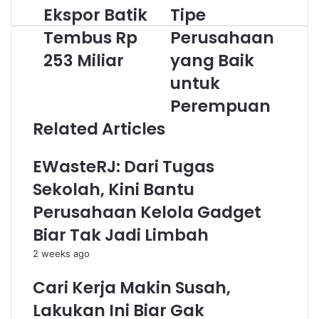
Ekspor Batik
Tipe
E
T
i
k
i
t
Tembus Rp
Perusahaan
s
p
e
253 Miliar
yang Baik
p
e
o
P
untuk
r
e
B
r
Perempuan
a
u
Related Articles
t
s
i
a
k
h
EWasteRJ: Dari Tugas
T
a
Sekolah, Kini Bantu
e
a
m
n
Perusahaan Kelola Gadget
b
y
Biar Tak Jadi Limbah
u
a
s
n
2 weeks ago
R
g
p
B
Cari Kerja Makin Susah,
2
a
Lakukan Ini Biar Gak
5
i