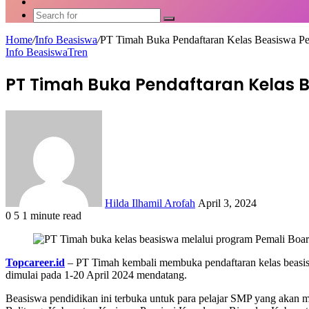
Article
Switch
skin
Search
for
Home
/
Info Beasiswa
/
PT Timah Buka Pendaftaran Kelas Beasiswa Pe
Info Beasiswa
Tren
PT Timah Buka Pendaftaran Kelas B
Send
an
email
Hilda Ilhamil Arofah
April 3, 2024
0
5
1 minute read
Facebook
X
LinkedIn
WhatsApp
Share
via
Email
Topcareer.id
– PT Timah kembali membuka pendaftaran kelas beasi
dimulai pada 1-20 April 2024 mendatang.
Beasiswa pendidikan ini terbuka untuk para pelajar SMP yang akan 