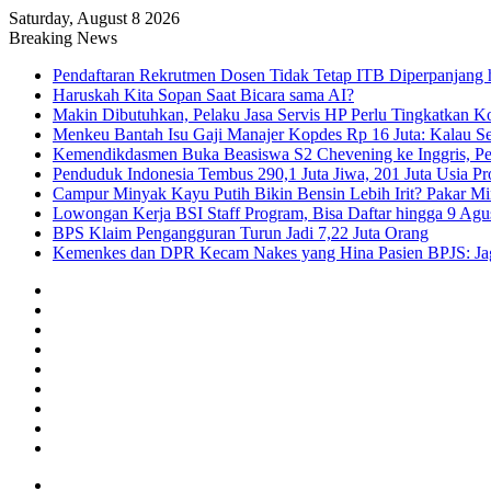
Saturday, August 8 2026
Breaking News
Pendaftaran Rekrutmen Dosen Tidak Tetap ITB Diperpanjang 
Haruskah Kita Sopan Saat Bicara sama AI?
Makin Dibutuhkan, Pelaku Jasa Servis HP Perlu Tingkatkan K
Menkeu Bantah Isu Gaji Manajer Kopdes Rp 16 Juta: Kalau Seg
Kemendikdasmen Buka Beasiswa S2 Chevening ke Inggris, Pe
Penduduk Indonesia Tembus 290,1 Juta Jiwa, 201 Juta Usia Pr
Campur Minyak Kayu Putih Bikin Bensin Lebih Irit? Pakar M
Lowongan Kerja BSI Staff Program, Bisa Daftar hingga 9 Agu
BPS Klaim Pengangguran Turun Jadi 7,22 Juta Orang
Kemenkes dan DPR Kecam Nakes yang Hina Pasien BPJS: Jaga
Facebook
X
YouTube
Instagram
TikTok
RSS
Log
In
Random
Article
Sidebar
Menu