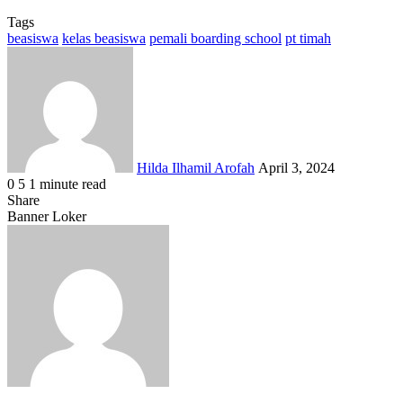
Tags
beasiswa
kelas beasiswa
pemali boarding school
pt timah
Send
an
email
Hilda Ilhamil Arofah
April 3, 2024
0
5
1 minute read
Facebook
X
LinkedIn
WhatsApp
Share
Share
via
Facebook
X
LinkedIn
WhatsApp
Share
Banner Loker
Email
via
Email