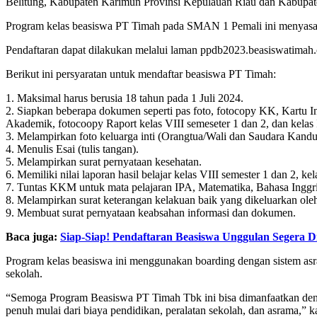
Belitung, Kabupaten Karimun Provinsi Kepulauan Riau dan Kabupat
Program kelas beasiswa PT Timah pada SMAN 1 Pemali ini menyasar p
Pendaftaran dapat dilakukan melalui laman ppdb2023.beasiswatimah.c
Berikut ini persyaratan untuk mendaftar beasiswa PT Timah:
1. Maksimal harus berusia 18 tahun pada 1 Juli 2024.
2. Siapkan beberapa dokumen seperti pas foto, fotocopy KK, Kartu
Akademik, fotocoopy Raport kelas VIII semeseter 1 dan 2, dan kelas I
3. Melampirkan foto keluarga inti (Orangtua/Wali dan Saudara Kandung
4. Menulis Esai (tulis tangan).
5. Melampirkan surat pernyataan kesehatan.
6. Memiliki nilai laporan hasil belajar kelas VIII semester 1 dan 2, k
7. Tuntas KKM untuk mata pelajaran IPA, Matematika, Bahasa Inggri
8. Melampirkan surat keterangan kelakuan baik yang dikeluarkan oleh
9. Membuat surat pernyataan keabsahan informasi dan dokumen.
Baca juga:
Siap-Siap! Pendaftaran Beasiswa Unggulan Segera D
Program kelas beasiswa ini menggunakan boarding dengan sistem as
sekolah.
“Semoga Program Beasiswa PT Timah Tbk ini bisa dimanfaatkan den
penuh mulai dari biaya pendidikan, peralatan sekolah, dan asrama,”