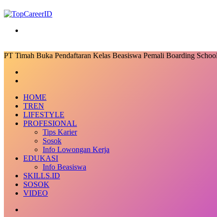
Search
for
PT Timah Buka Pendaftaran Kelas Beasiswa Pemali Boarding Schoo
Facebook
X
LinkedIn
Messenger
Messenger
Share
Previous
via
post
Next
Email
post
HOME
TREN
LIFESTYLE
PROFESIONAL
Tips Karier
Sosok
Info Lowongan Kerja
EDUKASI
Info Beasiswa
SKILLS.ID
SOSOK
VIDEO
Random