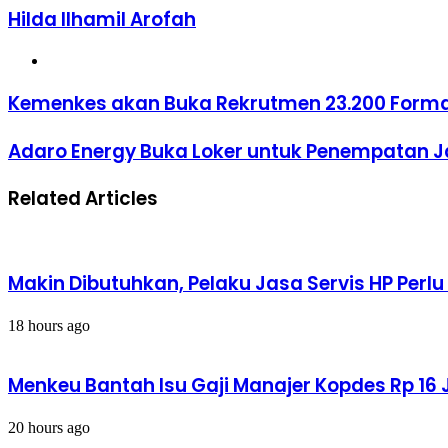
Hilda Ilhamil Arofah
Website
Kemenkes
Kemenkes akan Buka Rekrutmen 23.200 Form
akan
Buka
Adaro
Adaro Energy Buka Loker untuk Penempatan Ja
Rekrutmen
Energy
23.200
Buka
Formasi
Related Articles
Loker
CASN
untuk
Penempatan
Jakarta,
Cek
Makin Dibutuhkan, Pelaku Jasa Servis HP Perl
Kualifikasinya
18 hours ago
Menkeu Bantah Isu Gaji Manajer Kopdes Rp 16 J
20 hours ago