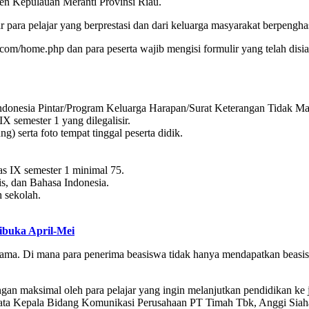
en Kepulauan Meranti Provinsi Riau.
ara pelajar yang berprestasi dan dari keluarga masyarakat berpengh
om/home.php dan para peserta wajib mengisi formulir yang telah disi
 Indonesia Pintar/Program Keluarga Harapan/Surat Keterangan Tidak
X semester 1 yang dilegalisir.
) serta foto tempat tinggal peserta didik.
elas IX semester 1 minimal 75.
s, dan Bahasa Indonesia.
 sekolah.
ibuka April-Mei
rama. Di mana para penerima beasiswa tidak hanya mendapatkan beas
gan maksimal oleh para pelajar yang ingin melanjutkan pendidikan 
 kata Kepala Bidang Komunikasi Perusahaan PT Timah Tbk, Anggi Siaha