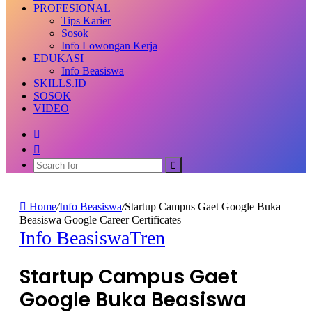
PROFESIONAL
Tips Karier
Sosok
Info Lowongan Kerja
EDUKASI
Info Beasiswa
SKILLS.ID
SOSOK
VIDEO
Random
Article
Switch
skin
Search
for
Home
/
Info Beasiswa
/
Startup Campus Gaet Google Buka
Beasiswa Google Career Certificates
Info Beasiswa
Tren
Startup Campus Gaet
Google Buka Beasiswa