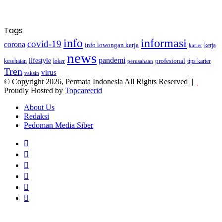
Tags
info
informasi
covid-19
corona
info lowongan kerja
kerja
karier
news
pandemi
lifestyle
kesehatan
loker
profesional
tips karier
perusahaan
Tren
virus
vaksin
© Copyright 2026, Permata Indonesia All Rights Reserved |
Proudly Hosted by
Topcareerid
About Us
Redaksi
Pedoman Media Siber
Facebook
X
YouTube
Instagram
TikTok
RSS