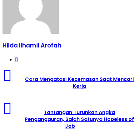
Hilda Ilhamil Arofah
Website
Cara
Mengatasi
Cara Mengatasi Kecemasan Saat Mencari
Kecemasan
Kerja
Saat
Mencari
Kerja
Tantangan
Turunkan
Tantangan Turunkan Angka
Angka
Pengangguran, Salah Satunya Hopeless of
Pengangguran,
Job
Salah
Satunya
Hopeless