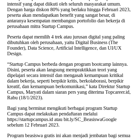
intensif yang dapat diikuti oleh seluruh masyarakat umum.
Dengan harga diskon 80% yang berlaku hingga Februari 2023,
peserta akan mendapatkan benefit yang sangat besar, di
antaranya kesempatan membangun portofolio dan bekerja di
perusahaan mitra Startup Campus.
Peserta dapat memilih 4 trek atau jurusan digital yang paling
dibutuhkan oleh perusahaan, yaitu Digital Business (The
Founder), Data Science, Artificial Intelligence, dan UI/UX
Design.
“Startup Campus berbeda dengan program bootcamp lainnya.
Disini, peserta akan langsung mempraktikkan teori yang
dipelajari secara intensif dan mengasah kemampuan kritikal
dalam bekerja, seperti berpikir kritis, berkolaborasi, berpikir
kreatif, dan kemampuan berkomunikasi,” kata Direktur Startup
Campus, Maryati dalam siaran pers yang diterima Topcareer.id,
Rabu (18/1/2023).
Bagi yang berminat mengikuti berbagai program Startup
Campus dapat melakukan pendaftaran melalui
https://startupcampus.id atau bit.ly/SC_BeasiswaGoogle
sebelum 12 Februari 2023.
Program beasiswa gratis ini akan menjadi jembatan bagi semua