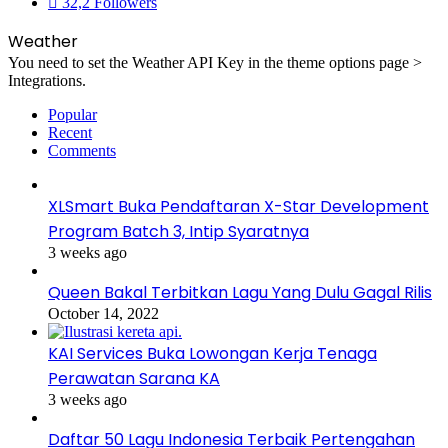
32,2
Followers
Weather
You need to set the Weather API Key in the theme options page >
Integrations.
Popular
Recent
Comments
XLSmart Buka Pendaftaran X-Star Development
Program Batch 3, Intip Syaratnya
3 weeks ago
Queen Bakal Terbitkan Lagu Yang Dulu Gagal Rilis
October 14, 2022
KAI Services Buka Lowongan Kerja Tenaga
Perawatan Sarana KA
3 weeks ago
Daftar 50 Lagu Indonesia Terbaik Pertengahan