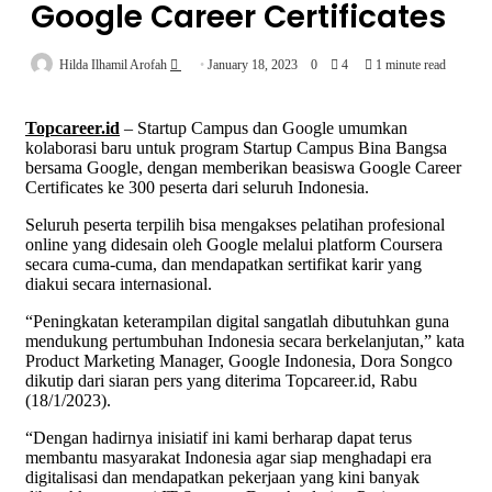
Google Career Certificates
Send
Hilda Ilhamil Arofah
January 18, 2023
0
4
1 minute read
an
email
Topcareer.id
– Startup Campus dan Google umumkan
kolaborasi baru untuk program Startup Campus Bina Bangsa
bersama Google, dengan memberikan beasiswa Google Career
Certificates ke 300 peserta dari seluruh Indonesia.
Seluruh peserta terpilih bisa mengakses pelatihan profesional
online yang didesain oleh Google melalui platform Coursera
secara cuma-cuma, dan mendapatkan sertifikat karir yang
diakui secara internasional.
“Peningkatan keterampilan digital sangatlah dibutuhkan guna
mendukung pertumbuhan Indonesia secara berkelanjutan,” kata
Product Marketing Manager, Google Indonesia, Dora Songco
dikutip dari siaran pers yang diterima Topcareer.id, Rabu
(18/1/2023).
“Dengan hadirnya inisiatif ini kami berharap dapat terus
membantu masyarakat Indonesia agar siap menghadapi era
digitalisasi dan mendapatkan pekerjaan yang kini banyak