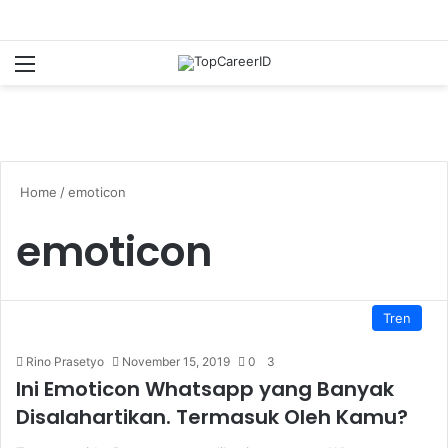
Menu
S
Home
/
emoticon
emoticon
Tren
Rino Prasetyo
November 15, 2019
0
3
Ini Emoticon Whatsapp yang Banyak
Disalahartikan. Termasuk Oleh Kamu?