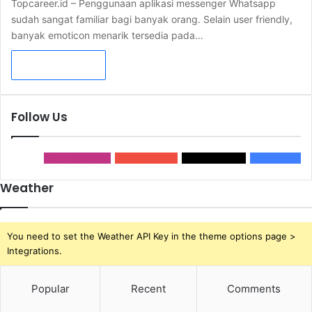
Topcareer.id – Penggunaan aplikasi messenger Whatsapp
sudah sangat familiar bagi banyak orang. Selain user friendly,
banyak emoticon menarik tersedia pada…
Read More »
Follow Us
32,2
Followers
0
Subscribers
2,1k
Followers
32,2k
Fans
Weather
You need to set the Weather API Key in the theme options page >
Integrations.
Popular
Recent
Comments