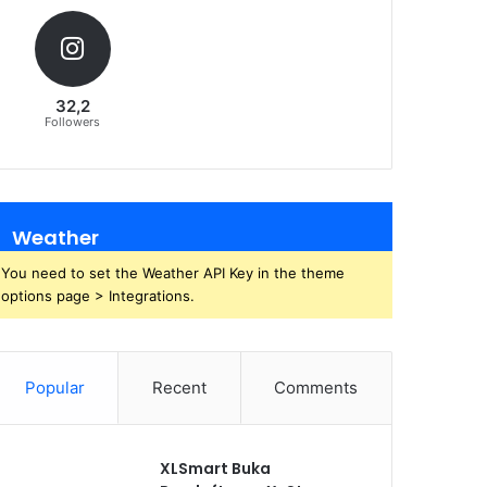
32,2
Followers
Weather
You need to set the Weather API Key in the theme
options page > Integrations.
Popular
Recent
Comments
XLSmart Buka