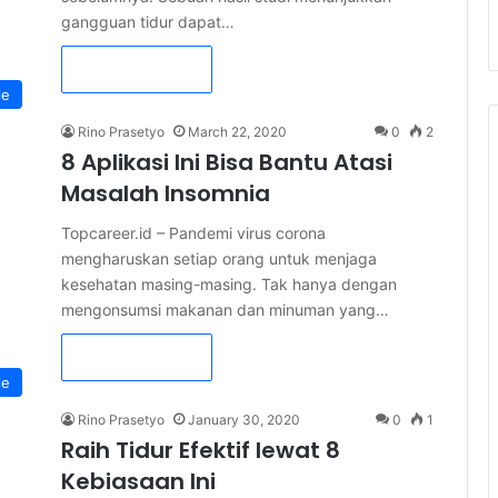
gangguan tidur dapat…
Read More »
le
Rino Prasetyo
March 22, 2020
0
2
8 Aplikasi Ini Bisa Bantu Atasi
Masalah Insomnia
Topcareer.id – Pandemi virus corona
mengharuskan setiap orang untuk menjaga
kesehatan masing-masing. Tak hanya dengan
mengonsumsi makanan dan minuman yang…
Read More »
le
Rino Prasetyo
January 30, 2020
0
1
Raih Tidur Efektif lewat 8
Kebiasaan Ini