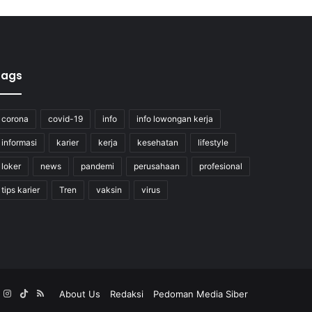
Tags
corona
covid-19
info
info lowongan kerja
informasi
karier
kerja
kesehatan
lifestyle
loker
news
pandemi
perusahaan
profesional
tips karier
Tren
vaksin
virus
k
YouTube
Instagram
TikTok
RSS
About Us
Redaksi
Pedoman Media Siber