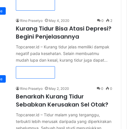
Read More »
le
Rino Prasetyo
May 4, 2020
0
2
Kurang Tidur Bisa Atasi Depresi?
Begini Penjelasannya
Topcareer.id – Kurang tidur jelas memiliki dampak
negatif pada kesehatan. Selain membuatmu
mudah lupa dan kesal, kurang tidur juga dapat…
Read More »
le
Rino Prasetyo
May 2, 2020
0
0
Benarkah Kurang Tidur
Sebabkan Kerusakan Sel Otak?
Topcareer.id – Tidur malam yang terganggu,
terbukti lebih merusak daripada yang diperkirakan
sebelumnya. Sebuah hasil studi menunjukkan