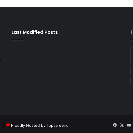
Last Modified Posts
a
d |
Proudly Hosted by
Topcareerid
Faceboo
X