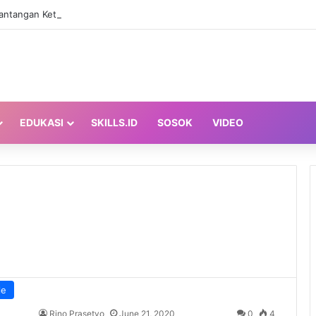
antangan Ketenagakerjaan Disabilitas Bukan Hanya Soal Lowongan Kerja
EDUKASI
SKILLS.ID
SOSOK
VIDEO
le
Rino Prasetyo
June 21, 2020
0
4