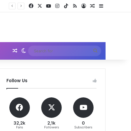
Facebook
X
YouTube
Instagram
TikTok
RSS
Log In
Random Article
Sidebar
Random Article
Switch skin
Search
for
Follow Us
32,2k
2,1k
0
Fans
Followers
Subscribers