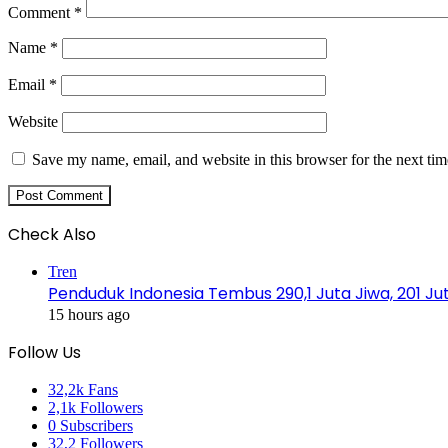
Comment
*
Name
*
Email
*
Website
Save my name, email, and website in this browser for the next ti
Check Also
Close
Tren
Penduduk Indonesia Tembus 290,1 Juta Jiwa, 201 Jut
15 hours ago
Follow Us
32,2k
Fans
2,1k
Followers
0
Subscribers
32,2
Followers