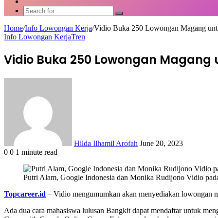
Article
Switch
skin
Search
for
Home
/
Info Lowongan Kerja
/
Vidio Buka 250 Lowongan Magang untu
Info Lowongan Kerja
Tren
Vidio Buka 250 Lowongan Magang u
Send
an
email
Hilda Ilhamil Arofah
June 20, 2023
0
0
1 minute read
Facebook
X
LinkedIn
WhatsApp
Share
via
Putri Alam, Google Indonesia dan Monika Rudijono Vidio pad
Email
Topcareer.id
– Vidio mengumumkan akan menyediakan lowongan maga
Ada dua cara mahasiswa lulusan Bangkit dapat mendaftar untuk men