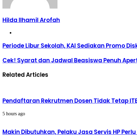
Hilda Ilhamil Arofah
Website
Periode
Periode Libur Sekolah, KAI Sediakan Promo Dis
Libur
Sekolah,
Cek!
Cek! Syarat dan Jadwal Beasiswa Penuh Aper
KAI
Syarat
Sediakan
dan
Promo
Related Articles
Jadwal
Diskon
Beasiswa
Tiket
Penuh
25
Aperti
Persen
BUMN
Pendaftaran Rekrutmen Dosen Tidak Tetap ITB
2023
5 hours ago
Makin Dibutuhkan, Pelaku Jasa Servis HP Perl