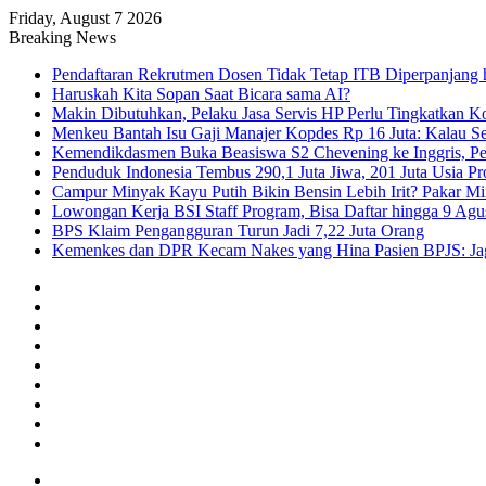
Friday, August 7 2026
Breaking News
Pendaftaran Rekrutmen Dosen Tidak Tetap ITB Diperpanjang 
Haruskah Kita Sopan Saat Bicara sama AI?
Makin Dibutuhkan, Pelaku Jasa Servis HP Perlu Tingkatkan K
Menkeu Bantah Isu Gaji Manajer Kopdes Rp 16 Juta: Kalau Seg
Kemendikdasmen Buka Beasiswa S2 Chevening ke Inggris, Pe
Penduduk Indonesia Tembus 290,1 Juta Jiwa, 201 Juta Usia Pr
Campur Minyak Kayu Putih Bikin Bensin Lebih Irit? Pakar M
Lowongan Kerja BSI Staff Program, Bisa Daftar hingga 9 Agu
BPS Klaim Pengangguran Turun Jadi 7,22 Juta Orang
Kemenkes dan DPR Kecam Nakes yang Hina Pasien BPJS: Jaga
Facebook
X
YouTube
Instagram
TikTok
RSS
Log
In
Random
Article
Sidebar
Menu