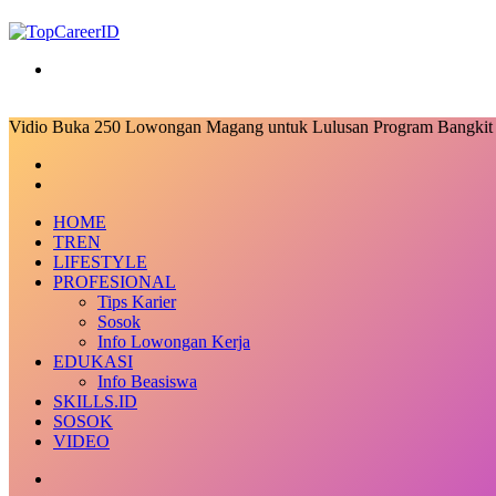
Search
for
Vidio Buka 250 Lowongan Magang untuk Lulusan Program Bangkit
Facebook
X
LinkedIn
Messenger
Messenger
Share
Previous
via
post
Next
Email
post
HOME
TREN
LIFESTYLE
PROFESIONAL
Tips Karier
Sosok
Info Lowongan Kerja
EDUKASI
Info Beasiswa
SKILLS.ID
SOSOK
VIDEO
Random