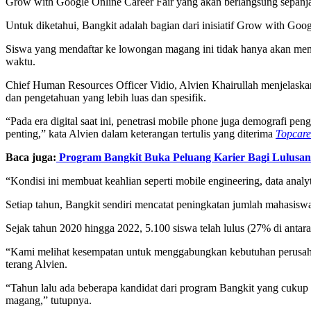
Grow with Google Online Career Fair yang akan berlangsung sepanj
Untuk diketahui, Bangkit adalah bagian dari inisiatif Grow with Goo
Siswa yang mendaftar ke lowongan magang ini tidak hanya akan mendapa
waktu.
Chief Human Resources Officer Vidio, Alvien Khairullah menjelaskan
dan pengetahuan yang lebih luas dan spesifik.
“Pada era digital saat ini, penetrasi mobile phone juga demografi p
penting,” kata Alvien dalam keterangan tertulis yang diterima
Topcare
Baca juga:
Program Bangkit Buka Peluang Karier Bagi Lulusan
“Kondisi ini membuat keahlian seperti mobile engineering, data analytic
Setiap tahun, Bangkit sendiri mencatat peningkatan jumlah mahasiswa 
Sejak tahun 2020 hingga 2022, 5.100 siswa telah lulus (27% di anta
“Kami melihat kesempatan untuk menggabungkan kebutuhan perusahaan 
terang Alvien.
“Tahun lalu ada beberapa kandidat dari program Bangkit yang cukup 
magang,” tutupnya.