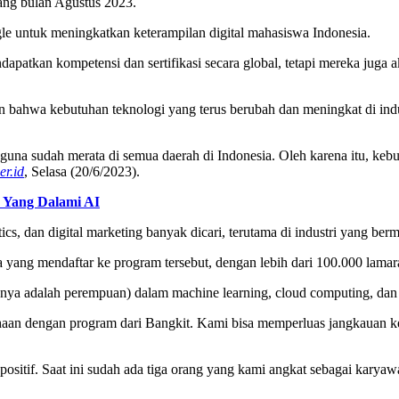
ang bulan Agustus 2023.
gle untuk meningkatkan keterampilan digital mahasiswa Indonesia.
tkan kompetensi dan sertifikasi secara global, tetapi mereka juga aka
 bahwa kebutuhan teknologi yang terus berubah dan meningkat di indu
engguna sudah merata di semua daerah di Indonesia. Oleh karena itu, k
er.id
, Selasa (20/6/2023).
 Yang Dalami AI
s, dan digital marketing banyak dicari, terutama di industri yang bermai
yang mendaftar ke program tersebut, dengan lebih dari 100.000 lamaran
ranya adalah perempuan) dalam machine learning, cloud computing, dan
dengan program dari Bangkit. Kami bisa memperluas jangkauan ke tale
positif. Saat ini sudah ada tiga orang yang kami angkat sebagai kary