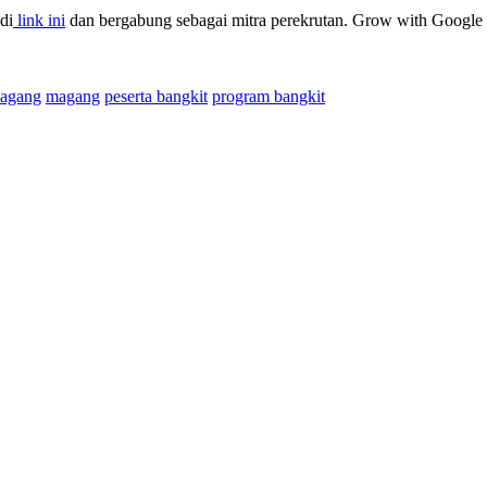
di
link ini
dan bergabung sebagai mitra perekrutan. Grow with Google O
agang
magang
peserta bangkit
program bangkit